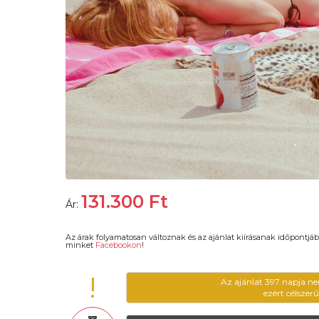
131.300
Ft
Ár:
Az árak folyamatosan változnak és az ajánlat kiírásanak időpontjáb
minket
Facebookon
!
!
Az ajánlat 397 napja ne
ezért célszer