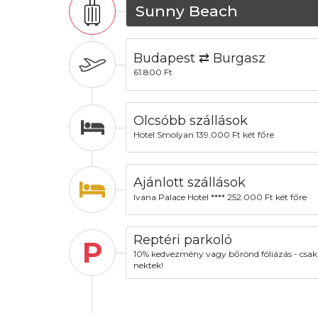
Sunny Beach
Budapest ⇄ Burgasz
61.800 Ft
Olcsóbb szállások
Hotel Smolyan 139.000 Ft két főre
Ajánlott szállások
Ivana Palace Hotel **** 252.000 Ft két főre
Reptéri parkoló
P
10% kedvezmény vagy bőrönd fóliázás - csak
nektek!