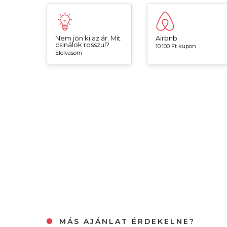
Nem jön ki az ár. Mit
Airbnb
csinálok rosszul?
10.100 Ft kupon
Elolvasom
MÁS AJÁNLAT ÉRDEKELNE?