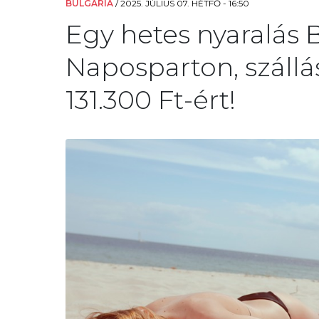
BULGÁRIA
/
2025. JÚLIUS 07. HÉTFŐ - 16:50
Egy hetes nyaralás 
Naposparton, szállás
131.300 Ft-ért!