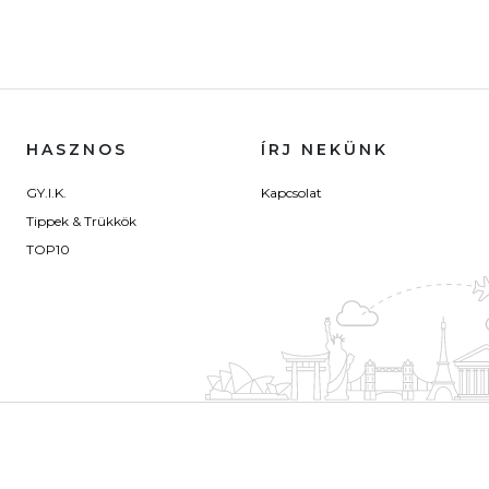
HASZNOS
ÍRJ NEKÜNK
GY.I.K.
Kapcsolat
Tippek & Trükkök
TOP10