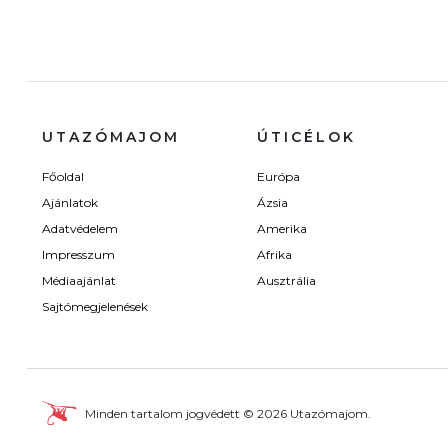
UTAZÓMAJOM
ÚTICÉLOK
Főoldal
Európa
Ajánlatok
Ázsia
Adatvédelem
Amerika
Impresszum
Afrika
Médiaajánlat
Ausztrália
Sajtómegjelenések
Minden tartalom jogvédett © 2026 Utazómajom.