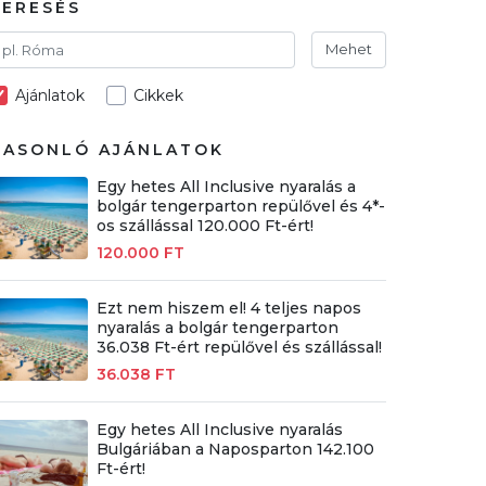
KERESÉS
Mehet
Ajánlatok
Cikkek
HASONLÓ AJÁNLATOK
Egy hetes All Inclusive nyaralás a
bolgár tengerparton repülővel és 4*-
os szállással 120.000 Ft-ért!
120.000 FT
Ezt nem hiszem el! 4 teljes napos
nyaralás a bolgár tengerparton
36.038 Ft-ért repülővel és szállással!
36.038 FT
Egy hetes All Inclusive nyaralás
Bulgáriában a Naposparton 142.100
Ft-ért!