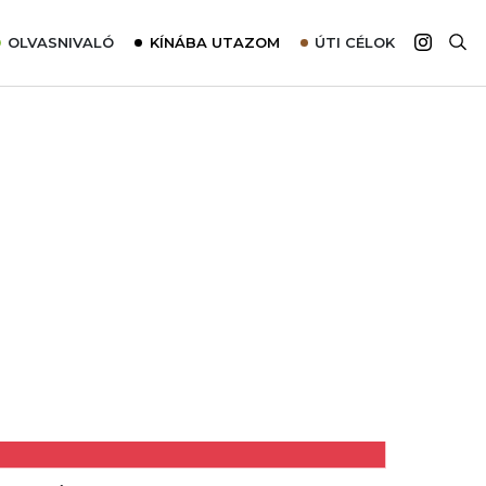
OLVASNIVALÓ
KÍNÁBA UTAZOM
ÚTI CÉLOK
Top 10 látnivalók térképpel
Európa
Tudnivalók az ajánlatok lefoglalásához
Ázsia
Tippek & Trükkök
Amerika
Utazómajom – CitySIM kártya a világutazóknak
Afrika
Interjú
Ausztrália
Élménybeszámolók
Szállodalátogatás
Sajtómegjelenések