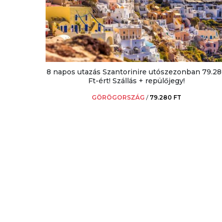
8 napos utazás Szantorinire utószezonban 79.2
Ft-ért! Szállás + repülőjegy!
GÖRÖGORSZÁG
/
79.280 FT