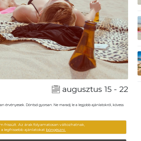
augusztus 15 - 22
an érvényesek. Döntsd gyorsan. Ne maradj le a legjobb ajánlatokról, kövess
m frissült. Az árak folyamatosan változhatnak,
ű a legfrissebb ajánlatokat
böngészni.