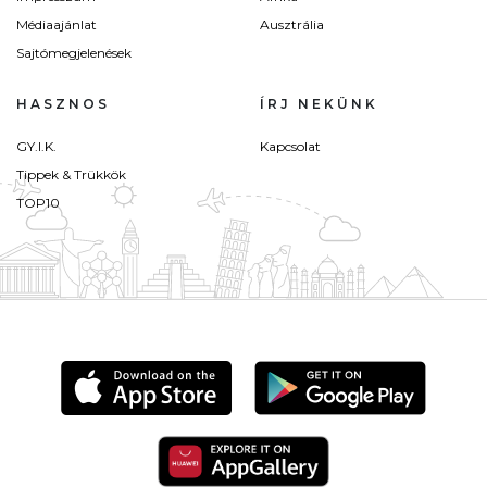
Médiaajánlat
Ausztrália
Sajtómegjelenések
HASZNOS
ÍRJ NEKÜNK
GY.I.K.
Kapcsolat
Tippek & Trükkök
TOP10