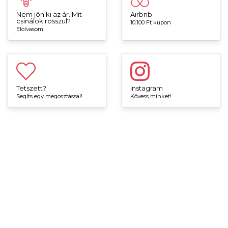
Nem jön ki az ár. Mit
Airbnb
csinálok rosszul?
10.100 Ft kupon
Elolvasom
Tetszett?
Instagram
Segíts egy megosztással!
Kövess minket!