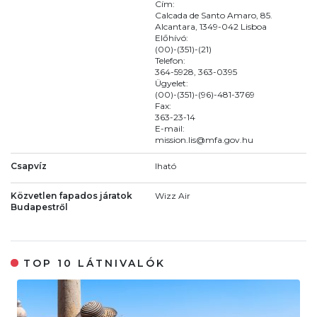
Cím:
Calcada de Santo Amaro, 85.
Alcantara, 1349-042 Lisboa
Előhívó:
(00)-(351)-(21)
Telefon:
364-5928, 363-0395
Ügyelet:
(00)-(351)-(96)-481-3769
Fax:
363-23-14
E-mail:
mission.lis@mfa.gov.hu
Csapvíz
Iható
Közvetlen fapados járatok
Wizz Air
Budapestről
TOP 10 LÁTNIVALÓK