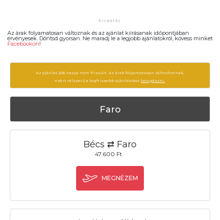
Az árak folyamatosan változnak és az ajánlat kiírásanak időpontjában
érvényesek. Döntsd gyorsan. Ne maradj le a legjobb ajánlatokról, kövess minket
Facebookon
!
Az ajánlat 206 napja nem frissült. Az árak folyamatosan változhatnak,
ezért célszerű a legfrissebb ajánlatokat
böngészni.
Faro
Bécs ⇄ Faro
47.600 Ft
MEGNÉZEM