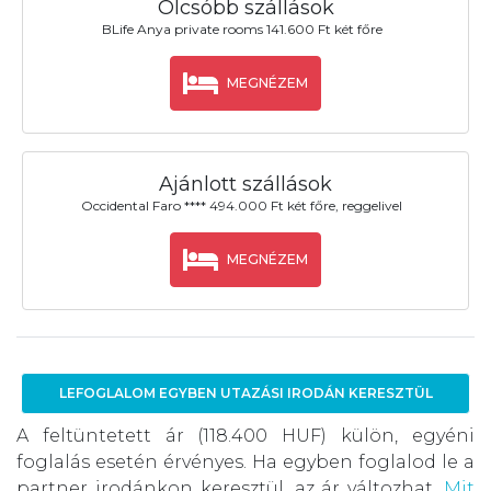
Olcsóbb szállások
BLife Anya private rooms 141.600 Ft két főre
MEGNÉZEM
Ajánlott szállások
Occidental Faro **** 494.000 Ft két főre, reggelivel
MEGNÉZEM
LEFOGLALOM EGYBEN UTAZÁSI IRODÁN KERESZTÜL
A feltüntetett ár (118.400 HUF) külön, egyéni
foglalás esetén érvényes. Ha egyben foglalod le a
partner irodánkon keresztül, az ár változhat.
Mit