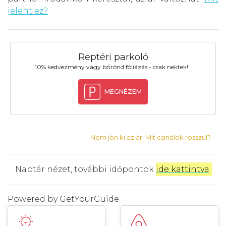
jelent ez?
Reptéri parkoló
10% kedvezmény vagy bőrönd fóliázás - csak nektek!
MEGNÉZEM
Nem jön ki az ár. Mit csinálok rosszul?
Naptár nézet, további időpontok
ide kattintva
.
Powered by
GetYourGuide