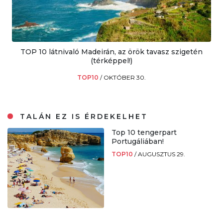
TOP 10 látnivaló Madeirán, az örök tavasz szigetén
(térképpel!)
TOP10
/
OKTÓBER 30.
TALÁN EZ IS ÉRDEKELHET
Top 10 tengerpart
Portugáliában!
TOP10
/
AUGUSZTUS 29.