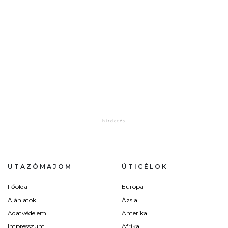
UTAZÓMAJOM
ÚTICÉLOK
Főoldal
Európa
Ajánlatok
Ázsia
Adatvédelem
Amerika
Impresszum
Afrika