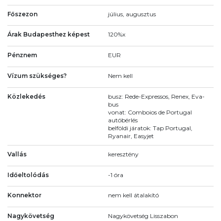
Főszezon
július, augusztus
Árak Budapesthez képest
120%x
Pénznem
EUR
Vízum szükséges?
Nem kell
Közlekedés
busz: Rede-Expressos, Renex, Eva-
bus
vonat: Comboios de Portugal
autóbérlés
belföldi járatok: Tap Portugal,
Ryanair, Easyjet
Vallás
keresztény
Időeltolódás
-1 óra
Konnektor
nem kell átalakító
Nagykövetség
Nagykövetség Lisszabon