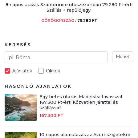
8 napos utazás Szantorinire utószezonban 79.280 Ft-ért!
Szállás + repülőjegy!
GÖRÖGORSZÁG
/
79.280 FT
KERESÉS
Mehet
Ajánlatok
Cikkek
HASONLÓ AJÁNLATOK
Egy hetes utazás Madeirára tavasszal
167.300 Ft-ért! Közvetlen járattal és
szállással!
167.300 FT
10 napos álomutazás az Azori-szigetekre