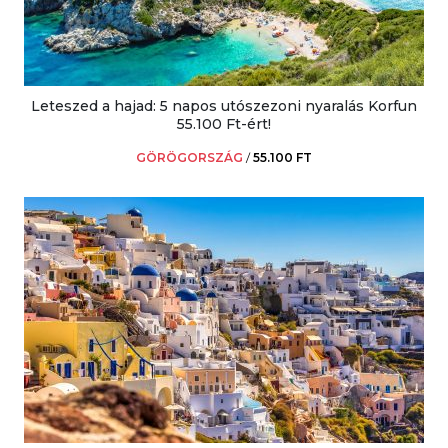
Leteszed a hajad: 5 napos utószezoni nyaralás Korfun
55.100 Ft-ért!
GÖRÖGORSZÁG
/
55.100 FT