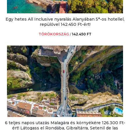
Egy hetes All Inclusive nyaralás Alanyában 5*-os hotellel,
repülővel 142.450 Ft-ért!
TÖRÖKORSZÁG
/
142.450 FT
6 teljes napos utazás Malagára és környékére 126.300 Ft-
ért! Látogass el Rondába, Gibraltárra, Setenil de las