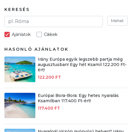
KERESÉS
Mehet
Ajánlatok
Cikkek
HASONLÓ AJÁNLATOK
Irány Európa egyik legszebb partja még
augusztusban! Egy hét Ksamil 122.200 Ft-
ért!
122.200 FT
Európai Bora-Bora: Egy hetes nyaralás
Ksamilban 117.400 Ft-ért!
117.400 FT
Nyaralnál olcsón gyönyörű helyen? Irány