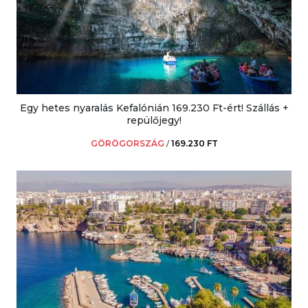
Egy hetes nyaralás Kefalónián 169.230 Ft-ért! Szállás +
repülőjegy!
GÖRÖGORSZÁG
/
169.230 FT