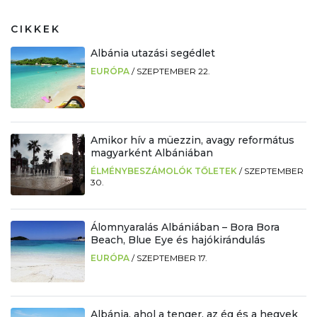
CIKKEK
Albánia utazási segédlet
EURÓPA
/
SZEPTEMBER 22.
Amikor hív a müezzin, avagy református
magyarként Albániában
ÉLMÉNYBESZÁMOLÓK TŐLETEK
/
SZEPTEMBER
30.
Álomnyaralás Albániában – Bora Bora
Beach, Blue Eye és hajókirándulás
EURÓPA
/
SZEPTEMBER 17.
Albánia, ahol a tenger, az ég és a hegyek