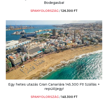
Bodegasba!
SPANYOLORSZÁG
/
126.300 FT
Egy hetes utazás Gran Canariára 145.300 Ft! Szállás +
repülőjegy!
SPANYOLORSZÁG
/
145.300 FT