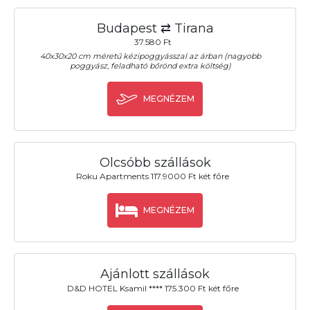
Budapest ⇄ Tirana
37.580 Ft
40x30x20 cm méretű kézipoggyásszal az árban (nagyobb
poggyász, feladható bőrönd extra költség)
MEGNÉZEM
Olcsóbb szállások
Roku Apartments 117.9000 Ft két főre
MEGNÉZEM
Ajánlott szállások
D&D HOTEL Ksamil **** 175.300 Ft két főre