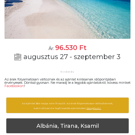
96.530
Ft
Ár:
augusztus 27 - szeptember 3
Az árak folyamatosan változnak és az ajánlat kiírásanak időpontjában
érvényesek. Döntsd gyorsan. Ne maradj le a legjobb ajánlatokról, kövess minket
Facebookon
!
Az ajánlat 364 napja nem frissült. Az árak folyamatosan változhatnak,
ezért célszerű a legfrissebb ajánlatokat
böngészni.
Albánia, Tirana, Ksamil