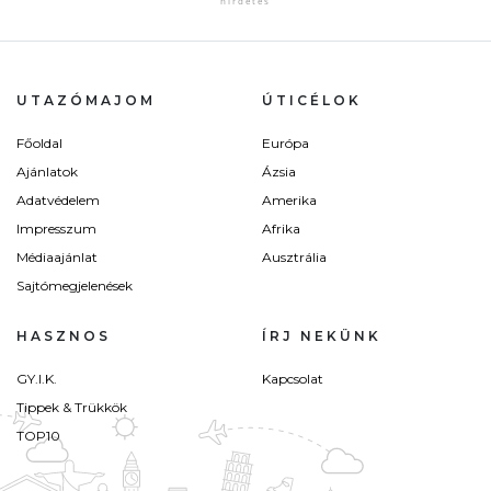
UTAZÓMAJOM
ÚTICÉLOK
Főoldal
Európa
Ajánlatok
Ázsia
Adatvédelem
Amerika
Impresszum
Afrika
Médiaajánlat
Ausztrália
Sajtómegjelenések
HASZNOS
ÍRJ NEKÜNK
GY.I.K.
Kapcsolat
Tippek & Trükkök
TOP10