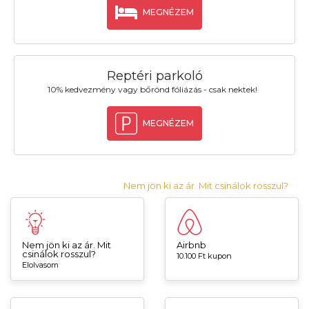
MEGNÉZEM
Reptéri parkoló
10% kedvezmény vagy bőrönd fóliázás - csak nektek!
MEGNÉZEM
Nem jön ki az ár. Mit csinálok rosszul?
Nem jön ki az ár. Mit
Airbnb
csinálok rosszul?
10.100 Ft kupon
Elolvasom