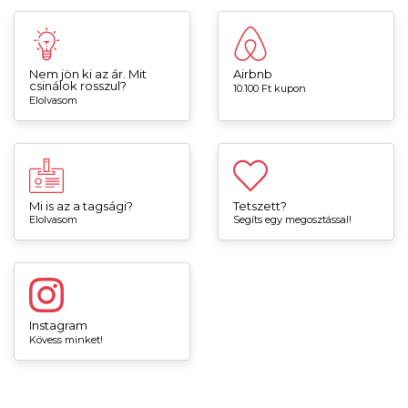
Nem jön ki az ár. Mit
Airbnb
csinálok rosszul?
10.100 Ft kupon
Elolvasom
Mi is az a tagsági?
Tetszett?
Elolvasom
Segíts egy megosztással!
Instagram
Kövess minket!