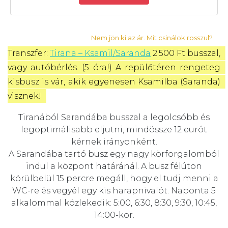
Nem jön ki az ár. Mit csinálok rosszul?
Transzfer: 
Tirana – Ksamil/Saranda
 2.500 Ft busszal, 
vagy autóbérlés. (5 óra!) A repülőtéren rengeteg 
kisbusz is vár, akik egyenesen Ksamilba (Saranda) 
visznek! 
Tiranából Sarandába busszal a legolcsóbb és
legoptimálisabb eljutni, mindössze 12 eurót
kérnek irányonként.
A Sarandába tartó busz egy nagy körforgalomból
indul a központ határánál. A busz félúton
körülbelül 15 percre megáll, hogy el tudj menni a
WC-re és vegyél egy kis harapnivalót. Naponta 5
alkalommal közlekedik: 5:00, 6:30, 8:30, 9:30, 10:45,
14:00-kor.