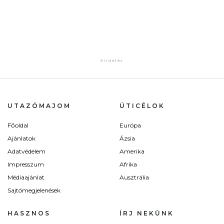
UTAZÓMAJOM
ÚTICÉLOK
Főoldal
Európa
Ajánlatok
Ázsia
Adatvédelem
Amerika
Impresszum
Afrika
Médiaajánlat
Ausztrália
Sajtómegjelenések
HASZNOS
ÍRJ NEKÜNK