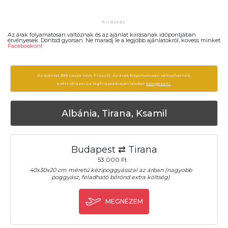
Az árak folyamatosan változnak és az ajánlat kiírásanak időpontjában
érvényesek. Döntsd gyorsan. Ne maradj le a legjobb ajánlatokról, kövess minket
Facebookon
!
Az ajánlat 399 napja nem frissült. Az árak folyamatosan változhatnak,
ezért célszerű a legfrissebb ajánlatokat
böngészni.
Albánia, Tirana, Ksamil
Budapest ⇄ Tirana
53.000 Ft
40x30x20 cm méretű kézipoggyásszal az árban (nagyobb
poggyász, feladható bőrönd extra költség)
MEGNÉZEM