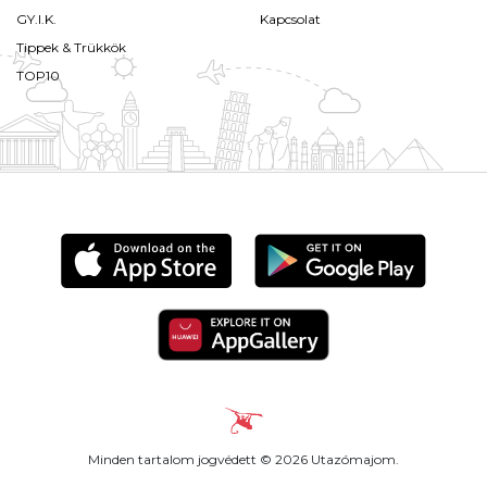
GY.I.K.
Kapcsolat
Tippek & Trükkök
TOP10
Minden tartalom jogvédett © 2026 Utazómajom.