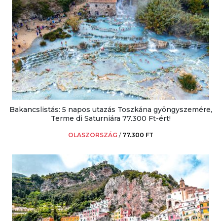
Bakancslistás: 5 napos utazás Toszkána gyöngyszemére,
Terme di Saturniára 77.300 Ft-ért!
OLASZORSZÁG
/
77.300 FT