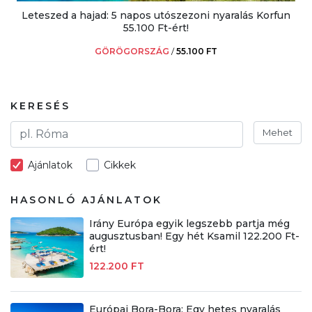
Leteszed a hajad: 5 napos utószezoni nyaralás Korfun
55.100 Ft-ért!
GÖRÖGORSZÁG
/
55.100 FT
KERESÉS
Mehet
Ajánlatok
Cikkek
HASONLÓ AJÁNLATOK
Irány Európa egyik legszebb partja még
augusztusban! Egy hét Ksamil 122.200 Ft-
ért!
122.200 FT
Európai Bora-Bora: Egy hetes nyaralás