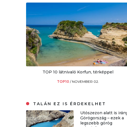
TOP 10 látnivaló Korfun, térképpel
TOP10
/
NOVEMBER 02.
TALÁN EZ IS ÉRDEKELHET
Utószezon alatt is irán
Görögország – ezek a
legszebb görög