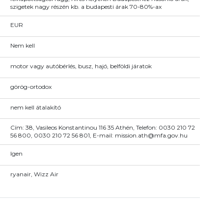
szigetek nagy részén kb. a budapesti árak 70-80%-ax
EUR
Nem kell
motor vagy autóbérlés, busz, hajó, belföldi járatok
görög-ortodox
nem kell átalakító
Cím: 38, Vasileos Konstantinou 116 35 Athén, Telefon: 0030 210 72
56 800, 0030 210 72 56 801, E-mail: mission.ath@mfa.gov.hu
Igen
ryanair, Wizz Air