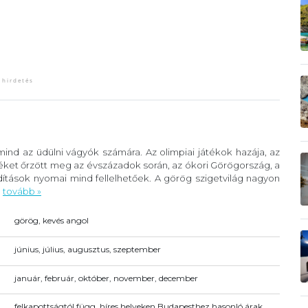
ind az üdülni vágyók számára. Az olimpiai játékok hazája, az
éket őrzött meg az évszázadok során, az ókori Görögország, a
ítások nyomai mind fellelhetőek. A görög szigetvilág nagyon
.
tovább »
görög, kevés angol
június, július, augusztus, szeptember
január, február, október, november, december
felkapottságtól függ, híres helyeken Budapesthez hasonló árak,