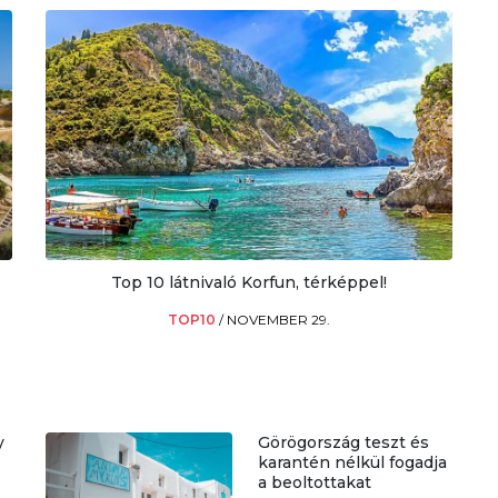
Top 10 látnivaló Korfun, térképpel!
TOP10
/
NOVEMBER 29.
y
Görögország teszt és
karantén nélkül fogadja
a beoltottakat