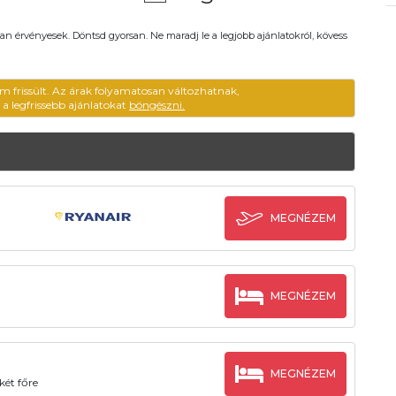
an érvényesek. Döntsd gyorsan. Ne maradj le a legjobb ajánlatokról, kövess
m frissült. Az árak folyamatosan változhatnak,
ű a legfrissebb ajánlatokat
böngészni.
MEGNÉZEM
MEGNÉZEM
MEGNÉZEM
két főre