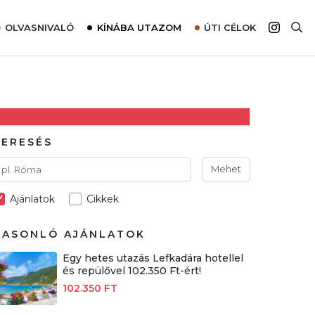
OLVASNIVALÓ
KÍNÁBA UTAZOM
ÚTI CÉLOK
Top 10 látnivalók térképpel
Európa
Tudnivalók az ajánlatok lefoglalásához
Ázsia
Tippek & Trükkök
Amerika
Utazómajom – CitySIM kártya a világutazóknak
Afrika
KERESÉS
Interjú
Ausztrália
Mehet
Élménybeszámolók
Ajánlatok
Cikkek
Szállodalátogatás
Sajtómegjelenések
HASONLÓ AJÁNLATOK
Egy hetes utazás Lefkadára hotellel
és repülővel 102.350 Ft-ért!
102.350 FT