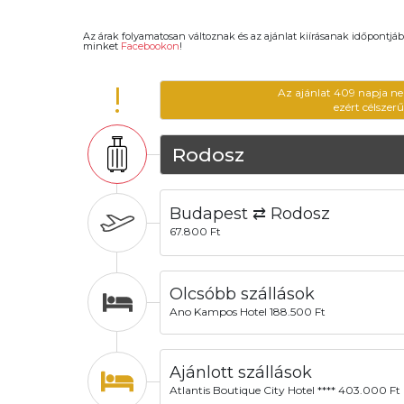
Az árak folyamatosan változnak és az ajánlat kiírásanak időpontjáb
minket
Facebookon
!
!
Az ajánlat 409 napja ne
ezért célszer
Rodosz
Budapest ⇄ Rodosz
67.800 Ft
Olcsóbb szállások
Ano Kampos Hotel 188.500 Ft
Ajánlott szállások
Atlantis Boutique City Hotel **** 403.000 Ft 