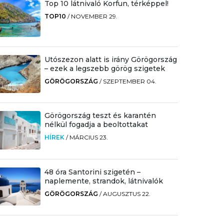
Top 10 látnivaló Korfun, térképpel!
TOP10
/
NOVEMBER 29.
Utószezon alatt is irány Görögország
– ezek a legszebb görög szigetek
GÖRÖGORSZÁG
/
SZEPTEMBER 04.
Görögország teszt és karantén
nélkül fogadja a beoltottakat
HÍREK
/
MÁRCIUS 23.
48 óra Santorini szigetén –
naplemente, strandok, látnivalók
GÖRÖGORSZÁG
/
AUGUSZTUS 22.