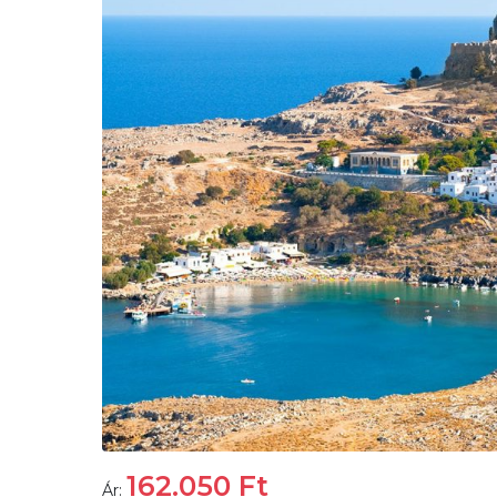
162.050
Ft
Ár: