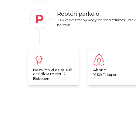
Reptéri parkoló
P
10% kedvezmény vagy bőrönd fóliázás - csak
nektek!
Nem jön ki az ár. Mit
Airbnb
csinálok rosszul?
10.100 Ft kupon
Elolvasom