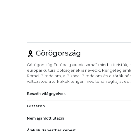
Görögország
Görögország Európa „paradicsoma” mind a turisták, m
európai kultúra bölcsőjének is nevezik. Rengeteg eml
Római Birodalom, a Bizánci Birodalom és a török hód
változatos, a türkizkék tenger, mediterrán éghajlat és..
Beszélt világnyelvek
Főszezon
Nem ajánlott utazni
Árak Budapesthez képest