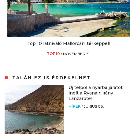
Top 10 látnivaló Mallorcán, térképpel!
TOP10
/
NOVEMBER 19.
TALÁN EZ IS ÉRDEKELHET
Új télből a nyárba járatot
indít a Ryanair: irány
Lanzarote!
HÍREK
/
JÚNIUS 08.