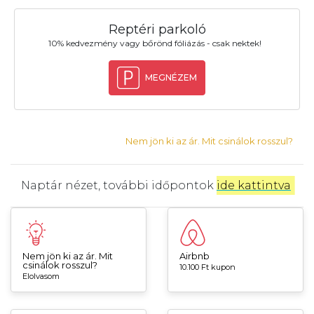
Reptéri parkoló
10% kedvezmény vagy bőrönd fóliázás - csak nektek!
MEGNÉZEM
Nem jön ki az ár. Mit csinálok rosszul?
Naptár nézet, további időpontok
ide kattintva
.
Nem jön ki az ár. Mit
Airbnb
csinálok rosszul?
10.100 Ft kupon
Elolvasom