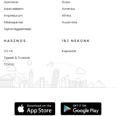
Ajánlatok
Ázsia
Adatvédelem
Amerika
Impresszum
Afrika
Médiaajánlat
Ausztrália
Sajtómegjelenések
HASZNOS
ÍRJ NEKÜNK
GY.I.K.
Kapcsolat
Tippek & Trükkök
TOP10