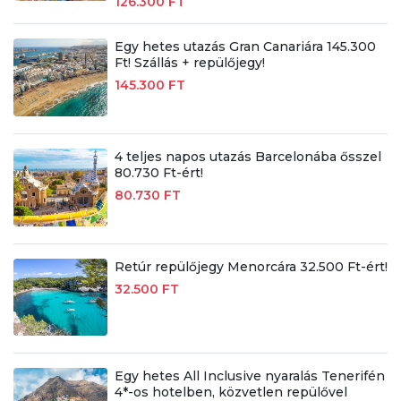
126.300 FT
Egy hetes utazás Gran Canariára 145.300
Ft! Szállás + repülőjegy!
145.300 FT
4 teljes napos utazás Barcelonába ősszel
80.730 Ft-ért!
80.730 FT
Retúr repülőjegy Menorcára 32.500 Ft-ért!
32.500 FT
Egy hetes All Inclusive nyaralás Tenerifén
4*-os hotelben, közvetlen repülővel