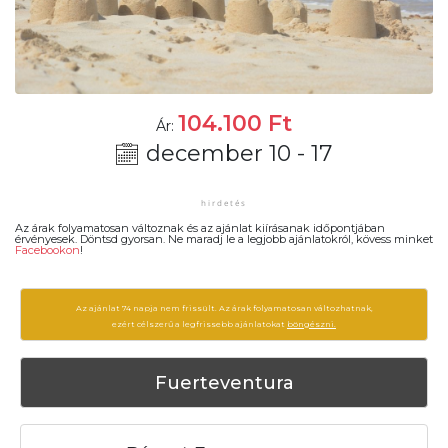
104.100
Ft
Ár:
december 10 - 17
Az árak folyamatosan változnak és az ajánlat kiírásanak időpontjában
érvényesek. Döntsd gyorsan. Ne maradj le a legjobb ajánlatokról, kövess minket
Facebookon
!
Az ajánlat 74 napja nem frissült. Az árak folyamatosan változhatnak,
ezért célszerű a legfrissebb ajánlatokat
böngészni.
Fuerteventura