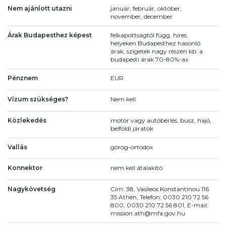
Nem ajánlott utazni
január, február, október,
november, december
Árak Budapesthez képest
felkapottságtól függ, híres
helyeken Budapesthez hasonló
árak, szigetek nagy részén kb. a
budapesti árak 70-80%-ax
Pénznem
EUR
Vízum szükséges?
Nem kell
Közlekedés
motor vagy autóbérlés, busz, hajó,
belföldi járatok
Vallás
görög-ortodox
Konnektor
nem kell átalakító
Nagykövetség
Cím: 38, Vasileos Konstantinou 116
35 Athén, Telefon: 0030 210 72 56
800, 0030 210 72 56 801, E-mail:
mission.ath@mfa.gov.hu