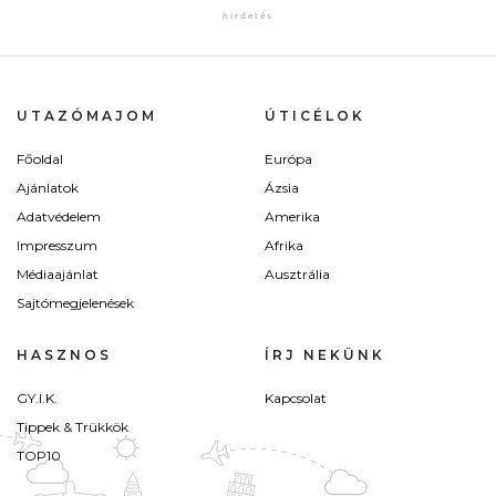
UTAZÓMAJOM
ÚTICÉLOK
Főoldal
Európa
Ajánlatok
Ázsia
Adatvédelem
Amerika
Impresszum
Afrika
Médiaajánlat
Ausztrália
Sajtómegjelenések
HASZNOS
ÍRJ NEKÜNK
GY.I.K.
Kapcsolat
Tippek & Trükkök
TOP10