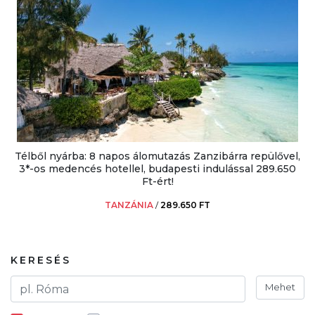
Télből nyárba: 8 napos álomutazás Zanzibárra repülővel,
3*-os medencés hotellel, budapesti indulással 289.650
Ft-ért!
TANZÁNIA
/
289.650 FT
KERESÉS
Mehet