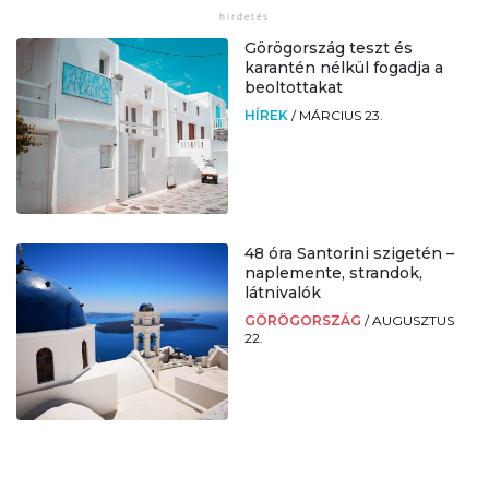
Görögország teszt és
karantén nélkül fogadja a
beoltottakat
HÍREK
/
MÁRCIUS 23.
48 óra Santorini szigetén –
naplemente, strandok,
látnivalók
GÖRÖGORSZÁG
/
AUGUSZTUS
22.