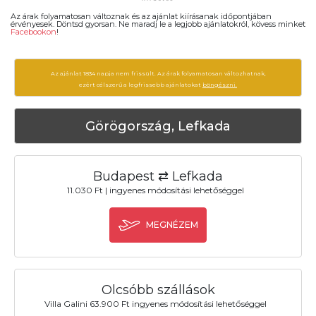
Az árak folyamatosan változnak és az ajánlat kiírásanak időpontjában
érvényesek. Döntsd gyorsan. Ne maradj le a legjobb ajánlatokról, kövess minket
Facebookon
!
Az ajánlat 1834 napja nem frissült. Az árak folyamatosan változhatnak,
ezért célszerű a legfrissebb ajánlatokat
böngészni.
Görögország, Lefkada
Budapest ⇄ Lefkada
11.030 Ft | ingyenes módosítási lehetőséggel
MEGNÉZEM
Olcsóbb szállások
Villa Galini 63.900 Ft ingyenes módosítási lehetőséggel