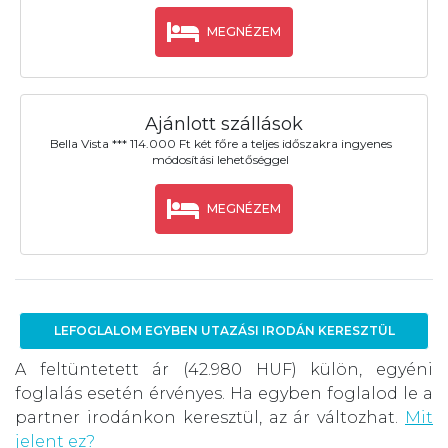
MEGNÉZEM
Ajánlott szállások
Bella Vista *** 114.000 Ft két főre a teljes időszakra ingyenes
módosítási lehetőséggel
MEGNÉZEM
LEFOGLALOM EGYBEN UTAZÁSI IRODÁN KERESZTÜL
A feltüntetett ár (42.980 HUF) külön, egyéni
foglalás esetén érvényes. Ha egyben foglalod le a
partner irodánkon keresztül, az ár változhat.
Mit
jelent ez?