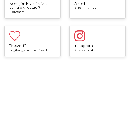
Nem jön ki az ár. Mit
Airbnb
csinálok rosszul?
10.100 Ft kupon
Elolvasom
Tetszett?
Instagram
Segíts egy megosztással!
Kövess minket!