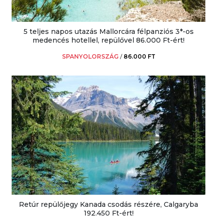
5 teljes napos utazás Mallorcára félpanziós 3*-os
medencés hotellel, repülővel 86.000 Ft-ért!
SPANYOLORSZÁG
/
86.000 FT
Retúr repülőjegy Kanada csodás részére, Calgaryba
192.450 Ft-ért!