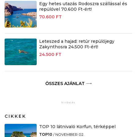
Egy hetes utazás Rodoszra szállással és
repülővel 70.600 Ft-ért!
70.600 FT
Leteszed a hajad: retúr repülőjegy
Zakynthosra 24.500 Ft-ért!
24.500 FT
ÖSSZES AJÁNLAT
CIKKEK
TOP 10 látnivaló Korfun, térképpel
TOP10
/
NOVEMBER 02.