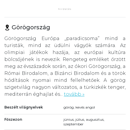
Görögország
Görögország Európa „paradicsoma” mind a
turisták, mind az üdülni vágyók számára. Az
olimpiai játékok hazája, az európai kultúra
bölcsőjének is nevezik. Rengeteg emléket őrzött
meg az évszázadok során, az ókori Görögország, a
Római Birodalom, a Bizánci Birodalom és a török
hódítások nyomai mind fellelhetőek. A görög
szigetvilág nagyon változatos, a türkizkék tenger,
mediterrán éghajlat és...
tovább »
Beszélt világnyelvek
görög, kevés angol
Főszezon
június, július, augusztus,
szeptember