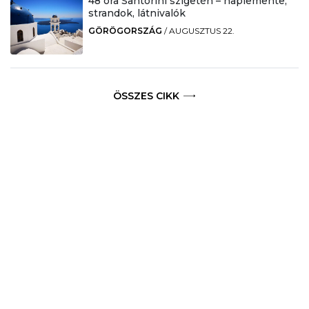
48 óra Santorini szigetén – naplemente,
strandok, látnivalók
GÖRÖGORSZÁG
/
AUGUSZTUS 22.
ÖSSZES CIKK