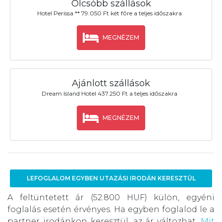
Olcsóbb szállások
Hotel Perissa ** 79.050 Ft két főre a teljes időszakra
MEGNÉZEM
Ajánlott szállások
Dream Island Hotel 437.250 Ft a teljes időszakra
MEGNÉZEM
LEFOGLALOM EGYBEN UTAZÁSI IRODÁN KERESZTÜL
A feltüntetett ár (52.800 HUF) külön, egyéni
foglalás esetén érvényes. Ha egyben foglalod le a
partner irodánkon keresztül, az ár változhat.
Mit