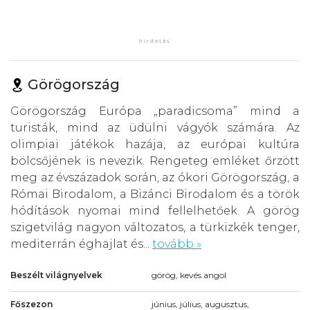
Görögország
Görögország Európa „paradicsoma” mind a
turisták, mind az üdülni vágyók számára. Az
olimpiai játékok hazája, az európai kultúra
bölcsőjének is nevezik. Rengeteg emléket őrzött
meg az évszázadok során, az ókori Görögország, a
Római Birodalom, a Bizánci Birodalom és a török
hódítások nyomai mind fellelhetőek. A görög
szigetvilág nagyon változatos, a türkizkék tenger,
mediterrán éghajlat és...
tovább »
Beszélt világnyelvek
görög, kevés angol
Főszezon
június, július, augusztus,