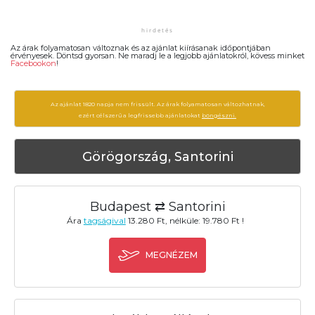
Az árak folyamatosan változnak és az ajánlat kiírásanak időpontjában
érvényesek. Döntsd gyorsan. Ne maradj le a legjobb ajánlatokról, kövess minket
Facebookon
!
Az ajánlat 1820 napja nem frissült. Az árak folyamatosan változhatnak,
ezért célszerű a legfrissebb ajánlatokat
böngészni.
Görögország, Santorini
Budapest ⇄ Santorini
Ára
tagságival
13.280 Ft, nélküle: 19.780 Ft !
MEGNÉZEM