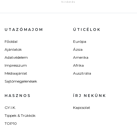
UTAZÓMAJOM
ÚTICÉLOK
Főoldal
Európa
Ajánlatok
Ázsia
Adatvédelem
Amerika
Impresszum
Afrika
Médiaajánlat
Ausztrália
Sajtómegjelenések
HASZNOS
ÍRJ NEKÜNK
GY.I.K.
Kapcsolat
Tippek & Trükkök
TOP10