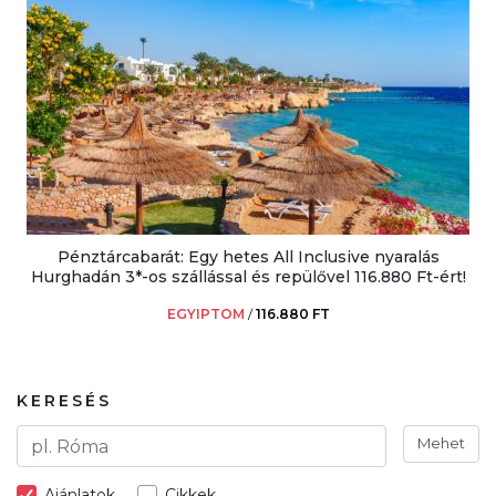
Pénztárcabarát: Egy hetes All Inclusive nyaralás
Hurghadán 3*-os szállással és repülővel 116.880 Ft-ért!
EGYIPTOM
/
116.880 FT
KERESÉS
Mehet
Ajánlatok
Cikkek