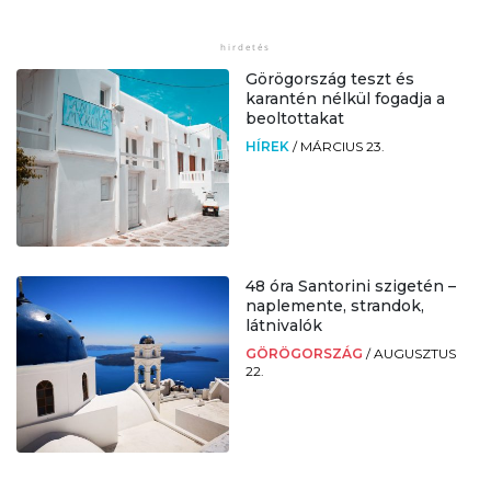
Görögország teszt és
karantén nélkül fogadja a
beoltottakat
HÍREK
/
MÁRCIUS 23.
48 óra Santorini szigetén –
naplemente, strandok,
látnivalók
GÖRÖGORSZÁG
/
AUGUSZTUS
22.