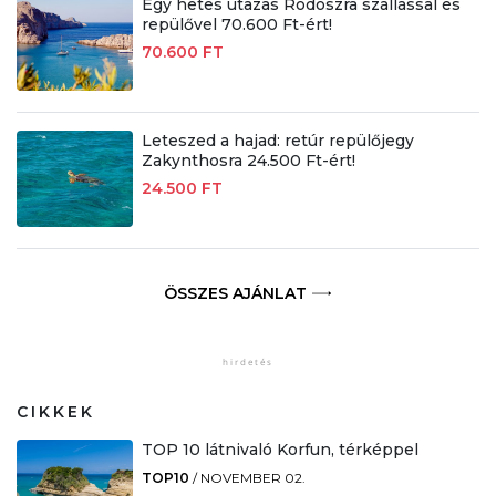
Egy hetes utazás Rodoszra szállással és
repülővel 70.600 Ft-ért!
70.600 FT
Leteszed a hajad: retúr repülőjegy
Zakynthosra 24.500 Ft-ért!
24.500 FT
ÖSSZES AJÁNLAT
CIKKEK
TOP 10 látnivaló Korfun, térképpel
TOP10
/
NOVEMBER 02.