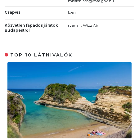
mission.ath@mfa.gov.hu
Csapvíz
Igen
Közvetlen fapados járatok
ryanair, Wizz Air
Budapestről
TOP 10 LÁTNIVALÓK