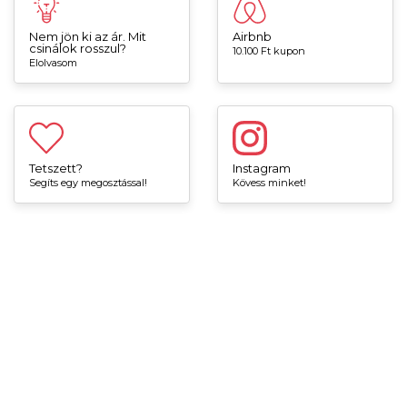
Nem jön ki az ár. Mit
Airbnb
csinálok rosszul?
10.100 Ft kupon
Elolvasom
Tetszett?
Instagram
Segíts egy megosztással!
Kövess minket!