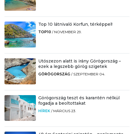
Top 10 látnivaló Korfun, térképpel!
TOP10
/
NOVEMBER 29.
Utószezon alatt is irány Görögország –
ezek a legszebb görög szigetek
GÖRÖGORSZÁG
/
SZEPTEMBER 04.
Görögország teszt és karantén nélkül
fogadja a beoltottakat
HÍREK
/
MÁRCIUS 23.