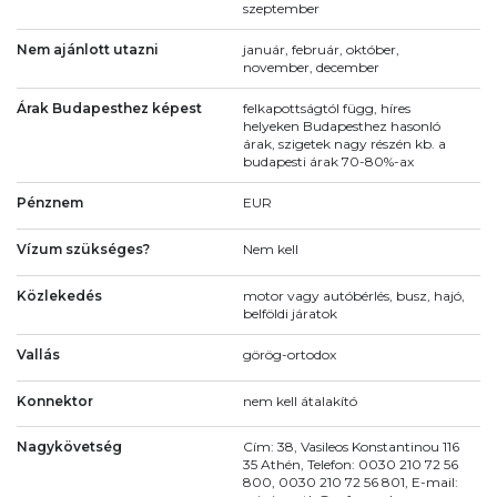
szeptember
Nem ajánlott utazni
január, február, október,
november, december
Árak Budapesthez képest
felkapottságtól függ, híres
helyeken Budapesthez hasonló
árak, szigetek nagy részén kb. a
budapesti árak 70-80%-ax
Pénznem
EUR
Vízum szükséges?
Nem kell
Közlekedés
motor vagy autóbérlés, busz, hajó,
belföldi járatok
Vallás
görög-ortodox
Konnektor
nem kell átalakító
Nagykövetség
Cím: 38, Vasileos Konstantinou 116
35 Athén, Telefon: 0030 210 72 56
800, 0030 210 72 56 801, E-mail: