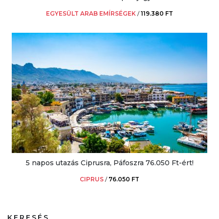
EGYESÜLT ARAB EMÍRSÉGEK
/
119.380 FT
5 napos utazás Ciprusra, Páfoszra 76.050 Ft-ért!
CIPRUS
/
76.050 FT
KERESÉS