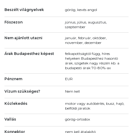
Beszélt világnyelvek
görög, kevés angol
Főszezon
június, július, augusztus,
szeptember
Nem ajánlott utazni
január, február, október,
november, december
Árak Budapesthez képest
felkapottságtól függ, híres
helyeken Budapesthez hasonló
árak, szigetek nagy részén kb. a
budapesti árak 70-80%-ax
Pénznem
EUR
Vízum szükséges?
Nem kell
Közlekedés
motor vagy autóbérlés, busz, hajó,
belföldi járatok
Vallás
görög-ortodox
Konnektor
nem kell átalakító