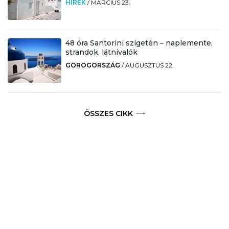
HÍREK
/
MÁRCIUS 23.
48 óra Santorini szigetén – naplemente,
strandok, látnivalók
GÖRÖGORSZÁG
/
AUGUSZTUS 22.
ÖSSZES CIKK