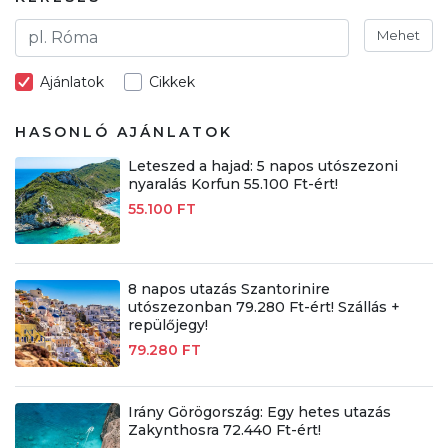
Mehet
Ajánlatok
Cikkek
HASONLÓ AJÁNLATOK
Leteszed a hajad: 5 napos utószezoni
nyaralás Korfun 55.100 Ft-ért!
55.100 FT
8 napos utazás Szantorinire
utószezonban 79.280 Ft-ért! Szállás +
repülőjegy!
79.280 FT
Irány Görögország: Egy hetes utazás
Zakynthosra 72.440 Ft-ért!