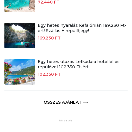
72.440 FT
Egy hetes nyaralás Kefalónián 169.230 Ft-
ért! Szállás + repülőjegy!
169.230 FT
Egy hetes utazás Lefkadára hotellel és
repülővel 102.350 Ft-ért!
102.350 FT
ÖSSZES AJÁNLAT