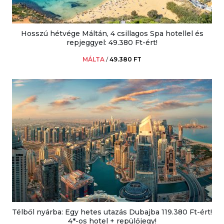
Hosszú hétvége Máltán, 4 csillagos Spa hotellel és
repjeggyel: 49.380 Ft-ért!
MÁLTA
/
49.380 FT
Télből nyárba: Egy hetes utazás Dubajba 119.380 Ft-ért!
4*-os hotel + repülőjegy!