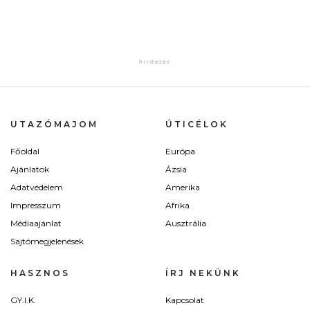
UTAZÓMAJOM
ÚTICÉLOK
Főoldal
Európa
Ajánlatok
Ázsia
Adatvédelem
Amerika
Impresszum
Afrika
Médiaajánlat
Ausztrália
Sajtómegjelenések
HASZNOS
ÍRJ NEKÜNK
GY.I.K.
Kapcsolat