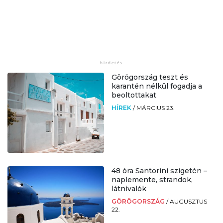
Görögország teszt és
karantén nélkül fogadja a
beoltottakat
HÍREK
/
MÁRCIUS 23.
48 óra Santorini szigetén –
naplemente, strandok,
látnivalók
GÖRÖGORSZÁG
/
AUGUSZTUS
22.