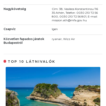
Nagykövetség
Cím: 38, Vasileos Konstantinou 116
35 Athén, Telefon: 0030 210 72 56
800, 0030 210 72 56 801, E-mail:
mission.ath@mfa.gov.hu
Csapvíz
Igen
Közvetlen fapados járatok
ryanair, Wizz Air
Budapestről
TOP 10 LÁTNIVALÓK