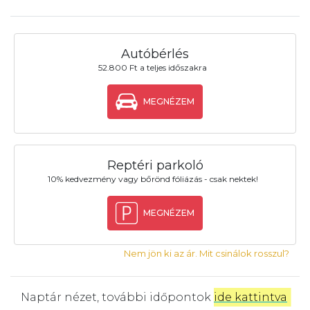
Autóbérlés
52.800 Ft a teljes időszakra
MEGNÉZEM
Reptéri parkoló
10% kedvezmény vagy bőrönd fóliázás - csak nektek!
MEGNÉZEM
Nem jön ki az ár. Mit csinálok rosszul?
Naptár nézet, további időpontok
ide kattintva
.