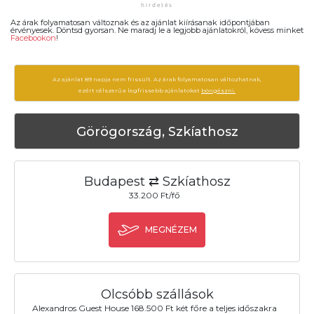
Az árak folyamatosan változnak és az ajánlat kiírásanak időpontjában
érvényesek. Döntsd gyorsan. Ne maradj le a legjobb ajánlatokról, kövess minket
Facebookon
!
Az ajánlat 89 napja nem frissült. Az árak folyamatosan változhatnak,
ezért célszerű a legfrissebb ajánlatokat
böngészni.
Görögország, Szkíathosz
Budapest ⇄ Szkíathosz
33.200 Ft/fő
MEGNÉZEM
Olcsóbb szállások
Alexandros Guest House 168.500 Ft két főre a teljes időszakra