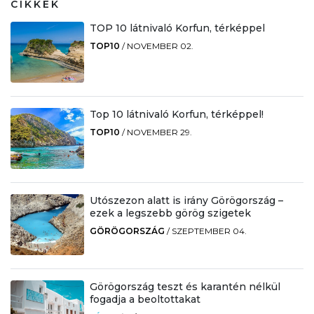
CIKKEK
TOP 10 látnivaló Korfun, térképpel
TOP10
/
NOVEMBER 02.
Top 10 látnivaló Korfun, térképpel!
TOP10
/
NOVEMBER 29.
Utószezon alatt is irány Görögország –
ezek a legszebb görög szigetek
GÖRÖGORSZÁG
/
SZEPTEMBER 04.
Görögország teszt és karantén nélkül
fogadja a beoltottakat