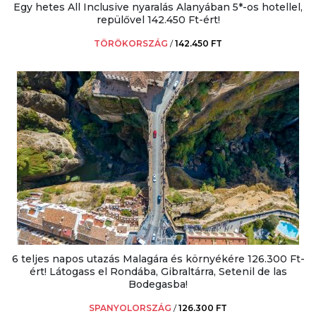
Egy hetes All Inclusive nyaralás Alanyában 5*-os hotellel,
repülővel 142.450 Ft-ért!
TÖRÖKORSZÁG
/
142.450 FT
6 teljes napos utazás Malagára és környékére 126.300 Ft-
ért! Látogass el Rondába, Gibraltárra, Setenil de las
Bodegasba!
SPANYOLORSZÁG
/
126.300 FT