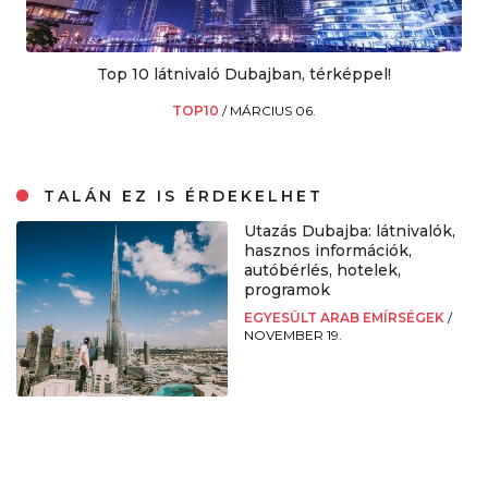
Top 10 látnivaló Dubajban, térképpel!
TOP10
/
MÁRCIUS 06.
TALÁN EZ IS ÉRDEKELHET
Utazás Dubajba: látnivalók,
hasznos információk,
autóbérlés, hotelek,
programok
EGYESÜLT ARAB EMÍRSÉGEK
/
NOVEMBER 19.