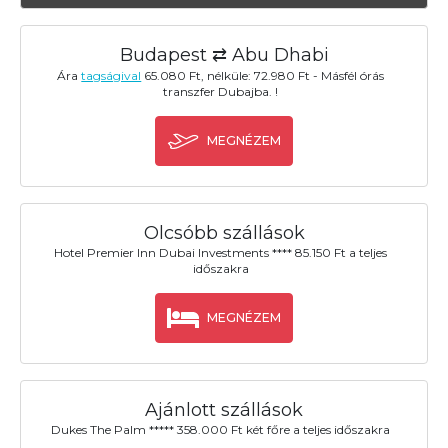
Budapest ⇄ Abu Dhabi
Ára
tagságival
65.080 Ft, nélküle: 72.980 Ft - Másfél órás
transzfer Dubajba. !
MEGNÉZEM
Olcsóbb szállások
Hotel Premier Inn Dubai Investments **** 85.150 Ft a teljes
időszakra
MEGNÉZEM
Ajánlott szállások
Dukes The Palm ***** 358.000 Ft két főre a teljes időszakra