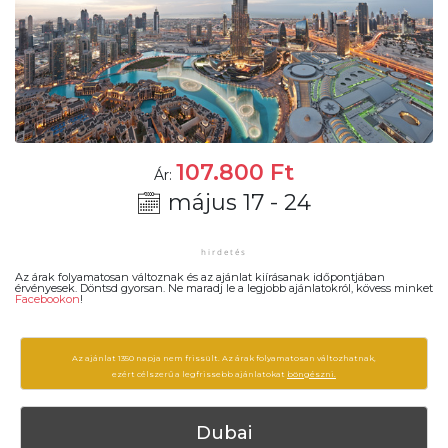
107.800
Ft
Ár:
május 17 - 24
Az árak folyamatosan változnak és az ajánlat kiírásanak időpontjában
érvényesek. Döntsd gyorsan. Ne maradj le a legjobb ajánlatokról, kövess minket
Facebookon
!
Az ajánlat 1350 napja nem frissült. Az árak folyamatosan változhatnak,
ezért célszerű a legfrissebb ajánlatokat
böngészni.
Dubai