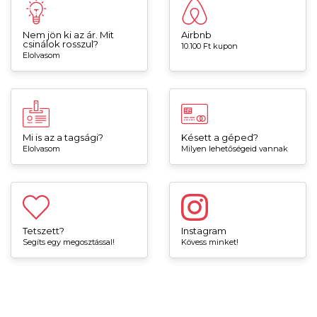
Nem jön ki az ár. Mit
Airbnb
csinálok rosszul?
10.100 Ft kupon
Elolvasom
Mi is az a tagsági?
Késett a géped?
Elolvasom
Milyen lehetőségeid vannak
Tetszett?
Instagram
Segíts egy megosztással!
Kövess minket!