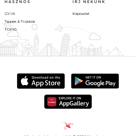
HASZNOS
ÍRJ NEKÜNK
GY.I.K.
Kapcsolat
Tippek & Trükkök
TOP10