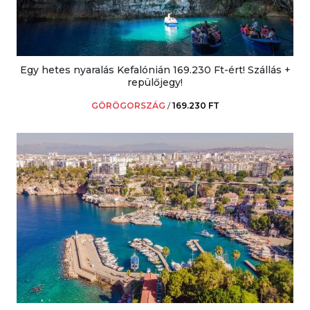
Egy hetes nyaralás Kefalónián 169.230 Ft-ért! Szállás +
repülőjegy!
GÖRÖGORSZÁG
/
169.230 FT