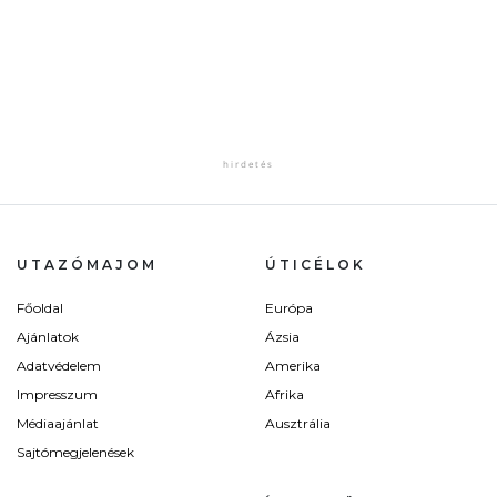
UTAZÓMAJOM
ÚTICÉLOK
Főoldal
Európa
Ajánlatok
Ázsia
Adatvédelem
Amerika
Impresszum
Afrika
Médiaajánlat
Ausztrália
Sajtómegjelenések