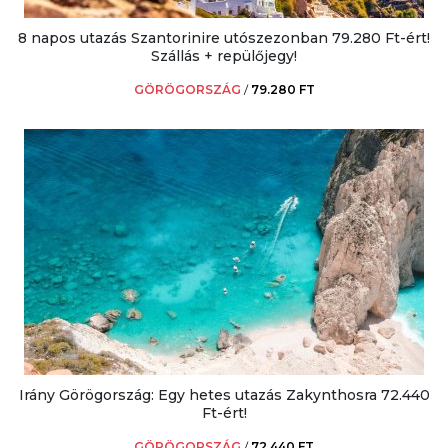
8 napos utazás Szantorinire utószezonban 79.280 Ft-ért!
Szállás + repülőjegy!
GÖRÖGORSZÁG
/
79.280 FT
Irány Görögország: Egy hetes utazás Zakynthosra 72.440
Ft-ért!
GÖRÖGORSZÁG
/
72.440 FT