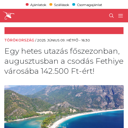
Ajánlatok
Szállások
Csomagajánlat
TÖRÖKORSZÁG
/
2025. JÚNIUS 09. HÉTFŐ - 16:30
Egy hetes utazás főszezonban,
augusztusban a csodás Fethiye
városába 142.500 Ft-ért!