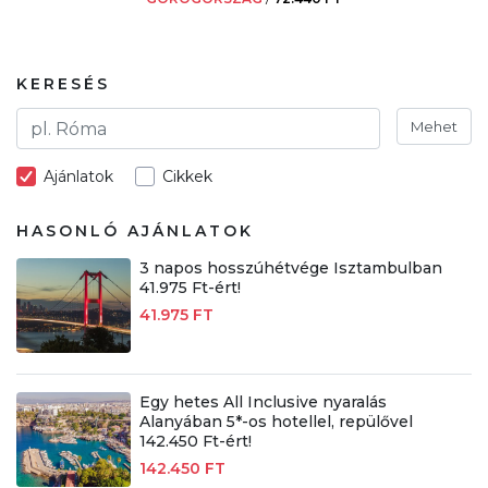
KERESÉS
Mehet
Ajánlatok
Cikkek
HASONLÓ AJÁNLATOK
3 napos hosszúhétvége Isztambulban
41.975 Ft-ért!
41.975 FT
Egy hetes All Inclusive nyaralás
Alanyában 5*-os hotellel, repülővel
142.450 Ft-ért!
142.450 FT