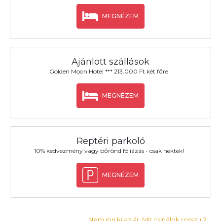
MEGNÉZEM
Ajánlott szállások
Golden Moon Hotel *** 213.000 Ft két főre
MEGNÉZEM
Reptéri parkoló
10% kedvezmény vagy bőrönd fóliázás - csak nektek!
MEGNÉZEM
Nem jön ki az ár. Mit csinálok rosszul?