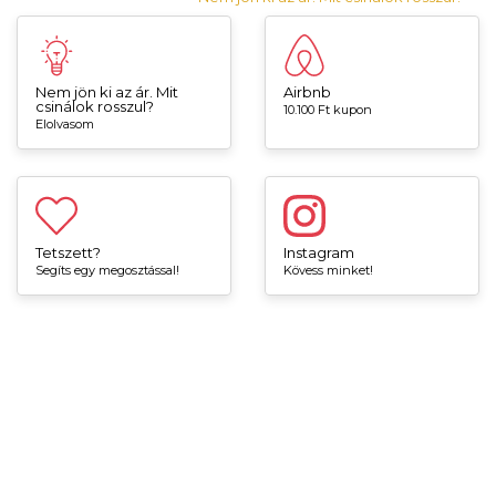
Nem jön ki az ár. Mit
Airbnb
csinálok rosszul?
10.100 Ft kupon
Elolvasom
Tetszett?
Instagram
Segíts egy megosztással!
Kövess minket!