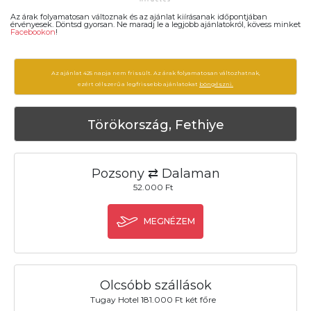
Az árak folyamatosan változnak és az ajánlat kiírásanak időpontjában
érvényesek. Döntsd gyorsan. Ne maradj le a legjobb ajánlatokról, kövess minket
Facebookon
!
Az ajánlat 425 napja nem frissült. Az árak folyamatosan változhatnak,
ezért célszerű a legfrissebb ajánlatokat
böngészni.
Törökország, Fethiye
Pozsony ⇄ Dalaman
52.000 Ft
MEGNÉZEM
Olcsóbb szállások
Tugay Hotel 181.000 Ft két főre