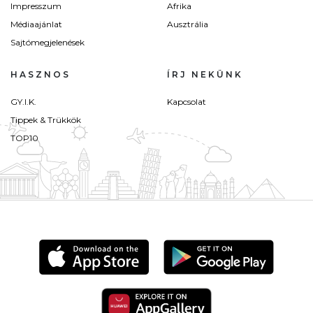
Impresszum
Afrika
Médiaajánlat
Ausztrália
Sajtómegjelenések
HASZNOS
ÍRJ NEKÜNK
GY.I.K.
Kapcsolat
Tippek & Trükkök
TOP10