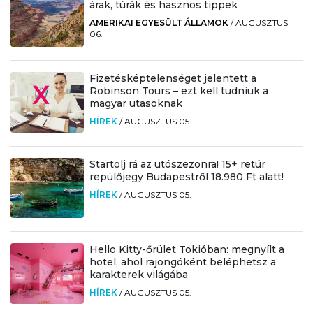
árak, túrák és hasznos tippek
AMERIKAI EGYESÜLT ÁLLAMOK
/
AUGUSZTUS
06.
Fizetésképtelenséget jelentett a
Robinson Tours – ezt kell tudniuk a
magyar utasoknak
HÍREK
/
AUGUSZTUS 05.
Startolj rá az utószezonra! 15+ retúr
repülőjegy Budapestről 18.980 Ft alatt!
HÍREK
/
AUGUSZTUS 05.
Hello Kitty-őrület Tokióban: megnyílt a
hotel, ahol rajongóként beléphetsz a
karakterek világába
HÍREK
/
AUGUSZTUS 05.