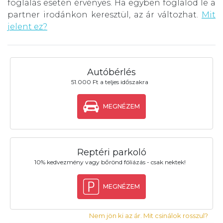
foglalás esetén érvényes. Ha egyben foglalod le a
partner irodánkon keresztül, az ár változhat.
Mit
jelent ez?
Autóbérlés
51.000 Ft a teljes időszakra
MEGNÉZEM
Reptéri parkoló
10% kedvezmény vagy bőrönd fóliázás - csak nektek!
MEGNÉZEM
Nem jön ki az ár. Mit csinálok rosszul?