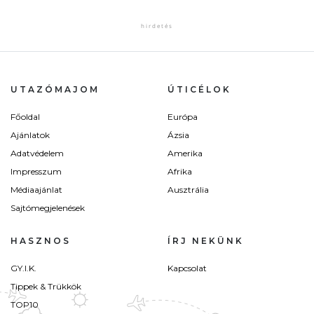
UTAZÓMAJOM
ÚTICÉLOK
Főoldal
Európa
Ajánlatok
Ázsia
Adatvédelem
Amerika
Impresszum
Afrika
Médiaajánlat
Ausztrália
Sajtómegjelenések
HASZNOS
ÍRJ NEKÜNK
GY.I.K.
Kapcsolat
Tippek & Trükkök
TOP10