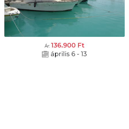
136.900
Ft
Ár:
április 6 - 13