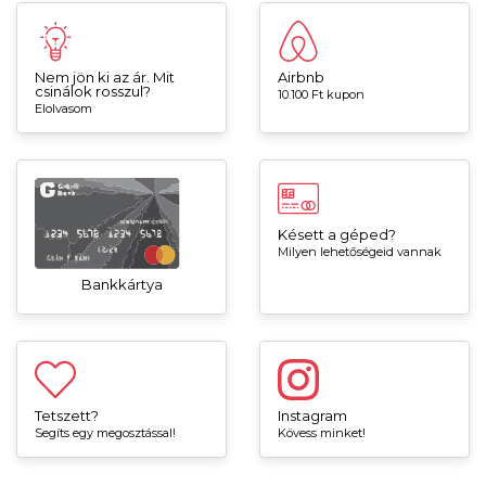
Nem jön ki az ár. Mit
Airbnb
csinálok rosszul?
10.100 Ft kupon
Elolvasom
Késett a géped?
Milyen lehetőségeid vannak
Bankkártya
Tetszett?
Instagram
Segíts egy megosztással!
Kövess minket!