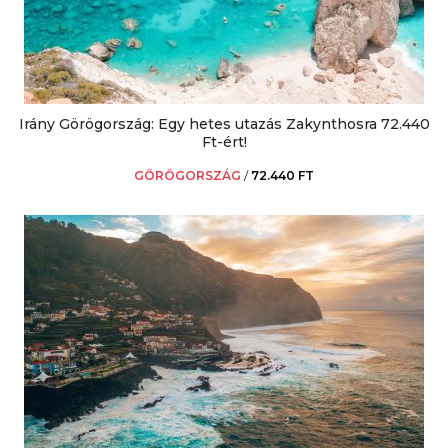
Irány Görögország: Egy hetes utazás Zakynthosra 72.440
Ft-ért!
GÖRÖGORSZÁG
/
72.440 FT