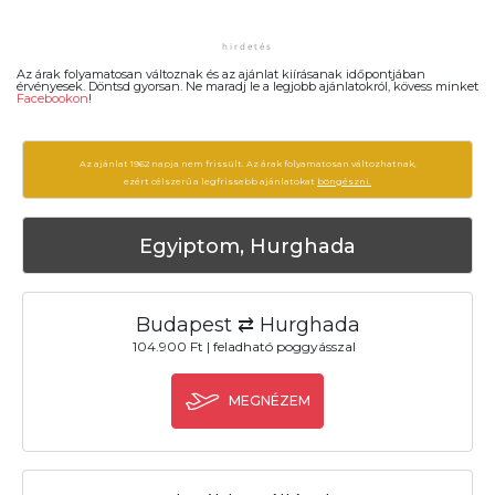
Az árak folyamatosan változnak és az ajánlat kiírásanak időpontjában
érvényesek. Döntsd gyorsan. Ne maradj le a legjobb ajánlatokról, kövess minket
Facebookon
!
Az ajánlat 1962 napja nem frissült. Az árak folyamatosan változhatnak,
ezért célszerű a legfrissebb ajánlatokat
böngészni.
Egyiptom, Hurghada
Budapest ⇄ Hurghada
104.900 Ft | feladható poggyásszal
MEGNÉZEM