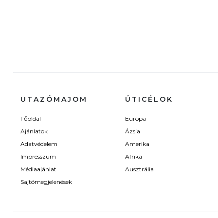
UTAZÓMAJOM
ÚTICÉLOK
Főoldal
Európa
Ajánlatok
Ázsia
Adatvédelem
Amerika
Impresszum
Afrika
Médiaajánlat
Ausztrália
Sajtómegjelenések