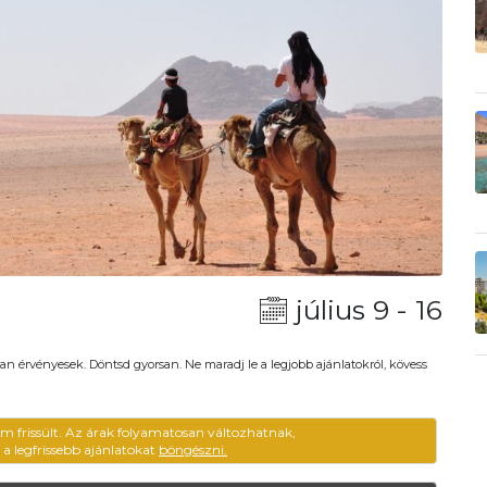
július 9 - 16
an érvényesek. Döntsd gyorsan. Ne maradj le a legjobb ajánlatokról, kövess
em frissült. Az árak folyamatosan változhatnak,
ű a legfrissebb ajánlatokat
böngészni.