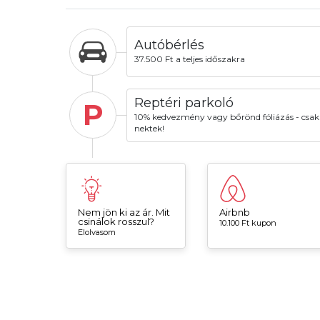
Autóbérlés
37.500 Ft a teljes időszakra
Reptéri parkoló
P
10% kedvezmény vagy bőrönd fóliázás - csak
nektek!
Nem jön ki az ár. Mit
Airbnb
csinálok rosszul?
10.100 Ft kupon
Elolvasom