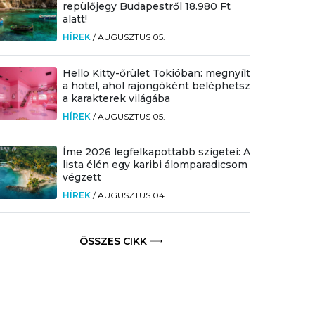
repülőjegy Budapestről 18.980 Ft
alatt!
HÍREK
/
AUGUSZTUS 05.
Hello Kitty-őrület Tokióban: megnyílt
a hotel, ahol rajongóként beléphetsz
a karakterek világába
HÍREK
/
AUGUSZTUS 05.
Íme 2026 legfelkapottabb szigetei: A
lista élén egy karibi álomparadicsom
végzett
HÍREK
/
AUGUSZTUS 04.
ÖSSZES CIKK