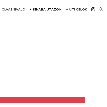
OLVASNIVALÓ
KÍNÁBA UTAZOM
ÚTI CÉLOK
Top 10 látnivalók térképpel
Európa
Tudnivalók az ajánlatok lefoglalásához
Ázsia
Tippek & Trükkök
Amerika
Utazómajom – CitySIM kártya a világutazóknak
Afrika
Interjú
Ausztrália
Élménybeszámolók
Szállodalátogatás
Sajtómegjelenések