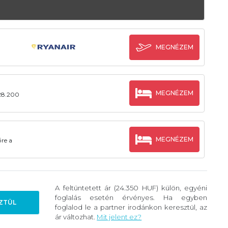
MEGNÉZEM
MEGNÉZEM
 28.200
MEGNÉZEM
re a
A feltüntetett ár (24.350 HUF) külön, egyéni
foglalás esetén érvényes. Ha egyben
ZTÜL
foglalod le a partner irodánkon keresztül, az
ár változhat.
Mit jelent ez?