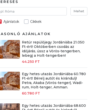
KERESÉS
Mehet
Ajánlatok
Cikkek
HASONLÓ AJÁNLATOK
Retúr repülőjegy Jordániába 21.050
Ft-ért! Októberben csodás az
időjárás, ússz a Vörös-tengerben,
lebegj a Holt-tengerben!
44.250 FT
Egy hetes utazás Jordániába 60.780
Ft-ért! Bérelj autót és kirándulj!
Petra, Akaba (Vörös-tenger), Wadi-
rum, Holt-tenger, Amman.
60.780 FT
Egy hetes utazás Jordániába 68.600
Ft-ért! Bérelj autót és kirándulj!