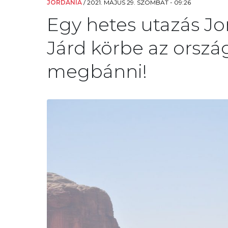
JORDÁNIA
/
2021. MÁJUS 29. SZOMBAT - 09:26
Egy hetes utazás Jo
Járd körbe az orsz
megbánni!