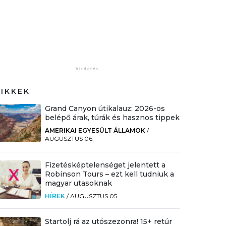
CIKKEK
Grand Canyon útikalauz: 2026-os
belépő árak, túrák és hasznos tippek
AMERIKAI EGYESÜLT ÁLLAMOK
/
AUGUSZTUS 06.
Fizetésképtelenséget jelentett a
Robinson Tours – ezt kell tudniuk a
magyar utasoknak
HÍREK
/
AUGUSZTUS 05.
Startolj rá az utószezonra! 15+ retúr