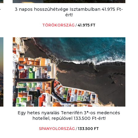
-
3 napos hosszúhétvége Isztambulban 41.975 Ft-
ért!
TÖRÖKORSZÁG
/
41.975 FT
Egy hetes nyaralás Tenerifén 3*-os medencés
hotellel, repülővel 133.500 Ft-ért!
SPANYOLORSZÁG
/
133.500 FT