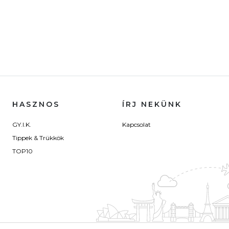
HASZNOS
ÍRJ NEKÜNK
GY.I.K.
Kapcsolat
Tippek & Trükkök
TOP10