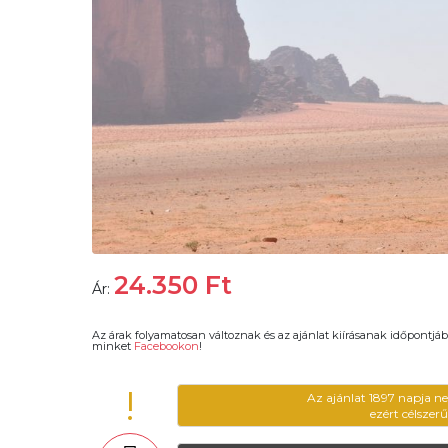
24.350
Ft
Ár:
Az árak folyamatosan változnak és az ajánlat kiírásanak időpontjáb
minket
Facebookon
!
!
Az ajánlat 1897 napja n
ezért célszer