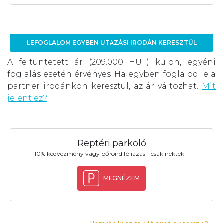
LEFOGLALOM EGYBEN UTAZÁSI IRODÁN KERESZTÜL
A feltüntetett ár (209.000 HUF) külön, egyéni
foglalás esetén érvényes. Ha egyben foglalod le a
partner irodánkon keresztül, az ár változhat.
Mit
jelent ez?
Reptéri parkoló
10% kedvezmény vagy bőrönd fóliázás - csak nektek!
MEGNÉZEM
Nem jön ki az ár. Mit csinálok rosszul?