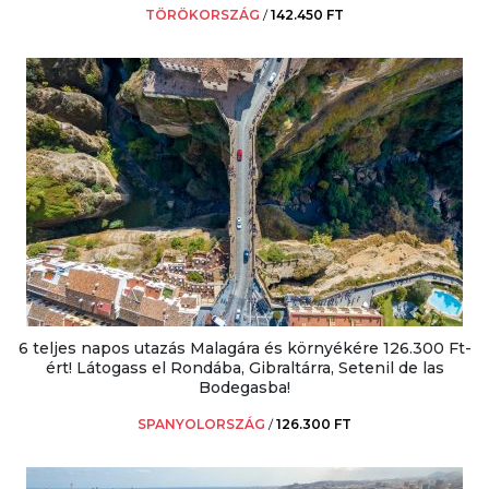
TÖRÖKORSZÁG
/
142.450 FT
6 teljes napos utazás Malagára és környékére 126.300 Ft-
ért! Látogass el Rondába, Gibraltárra, Setenil de las
Bodegasba!
SPANYOLORSZÁG
/
126.300 FT