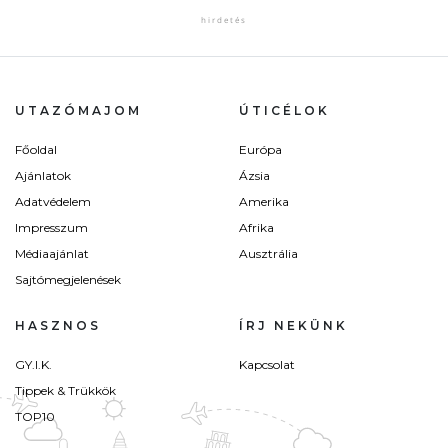
UTAZÓMAJOM
ÚTICÉLOK
Főoldal
Európa
Ajánlatok
Ázsia
Adatvédelem
Amerika
Impresszum
Afrika
Médiaajánlat
Ausztrália
Sajtómegjelenések
HASZNOS
ÍRJ NEKÜNK
GY.I.K.
Kapcsolat
Tippek & Trükkök
TOP10