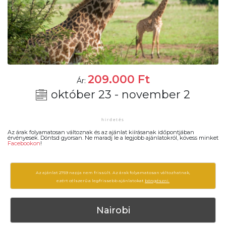
209.000
Ft
Ár:
október 23 - november 2
Az árak folyamatosan változnak és az ajánlat kiírásanak időpontjában
érvényesek. Döntsd gyorsan. Ne maradj le a legjobb ajánlatokról, kövess minket
Facebookon
!
Az ajánlat 2759 napja nem frissült. Az árak folyamatosan változhatnak,
ezért célszerű a legfrissebb ajánlatokat
böngészni.
Nairobi