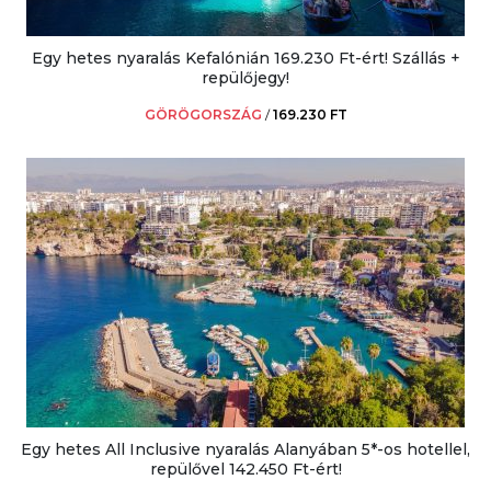
Egy hetes nyaralás Kefalónián 169.230 Ft-ért! Szállás +
repülőjegy!
GÖRÖGORSZÁG
/
169.230 FT
Egy hetes All Inclusive nyaralás Alanyában 5*-os hotellel,
repülővel 142.450 Ft-ért!