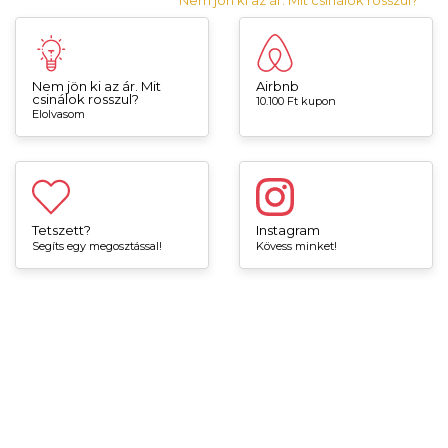
Nem jön ki az ár. Mit
Airbnb
csinálok rosszul?
10.100 Ft kupon
Elolvasom
Tetszett?
Instagram
Segíts egy megosztással!
Kövess minket!