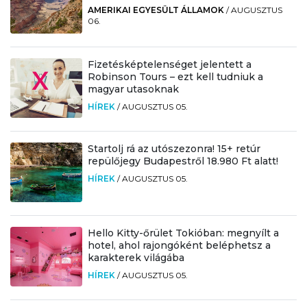
AMERIKAI EGYESÜLT ÁLLAMOK
/
AUGUSZTUS
06.
Fizetésképtelenséget jelentett a
Robinson Tours – ezt kell tudniuk a
magyar utasoknak
HÍREK
/
AUGUSZTUS 05.
Startolj rá az utószezonra! 15+ retúr
repülőjegy Budapestről 18.980 Ft alatt!
HÍREK
/
AUGUSZTUS 05.
Hello Kitty-őrület Tokióban: megnyílt a
hotel, ahol rajongóként beléphetsz a
karakterek világába
HÍREK
/
AUGUSZTUS 05.