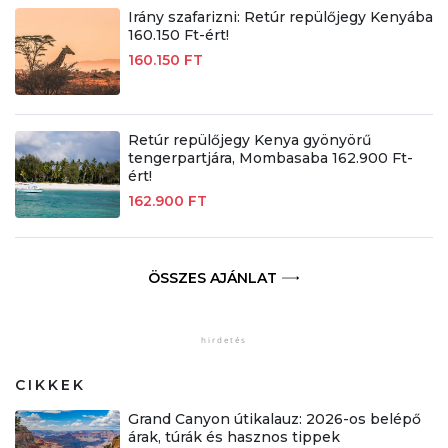
Irány szafarizni: Retúr repülőjegy Kenyába
160.150 Ft-ért!
160.150 FT
Retúr repülőjegy Kenya gyönyörű
tengerpartjára, Mombasaba 162.900 Ft-
ért!
162.900 FT
ÖSSZES AJÁNLAT
CIKKEK
Grand Canyon útikalauz: 2026-os belépő
árak, túrák és hasznos tippek