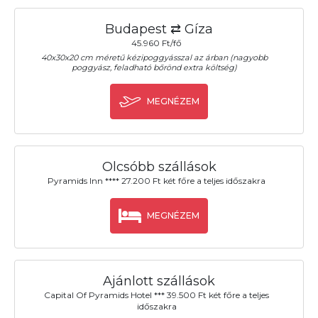
Budapest ⇄ Gíza
45.960 Ft/fő
40x30x20 cm méretű kézipoggyásszal az árban (nagyobb
poggyász, feladható bőrönd extra költség)
MEGNÉZEM
Olcsóbb szállások
Pyramids Inn **** 27.200 Ft két főre a teljes időszakra
MEGNÉZEM
Ajánlott szállások
Capital Of Pyramids Hotel *** 39.500 Ft két főre a teljes
időszakra