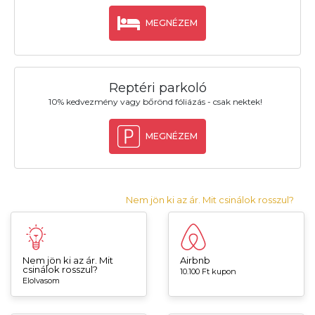
MEGNÉZEM
Reptéri parkoló
10% kedvezmény vagy bőrönd fóliázás - csak nektek!
MEGNÉZEM
Nem jön ki az ár. Mit csinálok rosszul?
Nem jön ki az ár. Mit
Airbnb
csinálok rosszul?
10.100 Ft kupon
Elolvasom