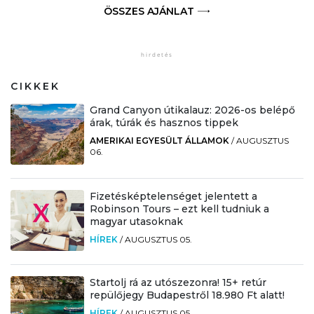
ÖSSZES AJÁNLAT
CIKKEK
Grand Canyon útikalauz: 2026-os belépő
árak, túrák és hasznos tippek
AMERIKAI EGYESÜLT ÁLLAMOK
/
AUGUSZTUS
06.
Fizetésképtelenséget jelentett a
Robinson Tours – ezt kell tudniuk a
magyar utasoknak
HÍREK
/
AUGUSZTUS 05.
Startolj rá az utószezonra! 15+ retúr
repülőjegy Budapestről 18.980 Ft alatt!
HÍREK
/
AUGUSZTUS 05.