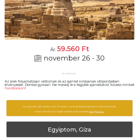
59.560
Ft
Ár:
november 26 - 30
Az árak folyamatosan változnak és az ajánlat kiírásanak időpontjában
érvényesek. Döntsd gyorsan. Ne maradj le a legjobb ajánlatokról, kövess minket
Facebookon
!
Az ajánlat 425 napja nem frissült. Az árak folyamatosan változhatnak,
ezért célszerű a legfrissebb ajánlatokat
böngészni.
Egyiptom, Gíza