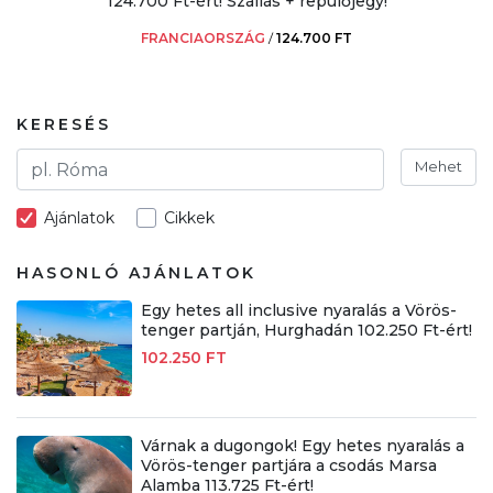
124.700 Ft-ért! Szállás + repülőjegy!
FRANCIAORSZÁG
/
124.700 FT
KERESÉS
Mehet
Ajánlatok
Cikkek
HASONLÓ AJÁNLATOK
Egy hetes all inclusive nyaralás a Vörös-
tenger partján, Hurghadán 102.250 Ft-ért!
102.250 FT
Várnak a dugongok! Egy hetes nyaralás a
Vörös-tenger partjára a csodás Marsa
Alamba 113.725 Ft-ért!