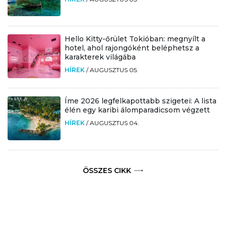
Hello Kitty-őrület Tokióban: megnyílt a
hotel, ahol rajongóként beléphetsz a
karakterek világába
HÍREK
/
AUGUSZTUS 05.
Íme 2026 legfelkapottabb szigetei: A lista
élén egy karibi álomparadicsom végzett
HÍREK
/
AUGUSZTUS 04.
ÖSSZES CIKK