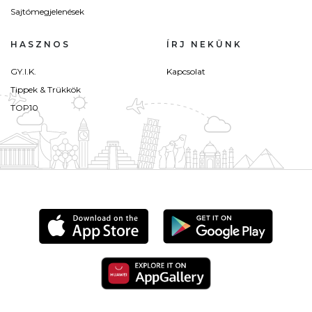
Sajtómegjelenések
HASZNOS
ÍRJ NEKÜNK
GY.I.K.
Kapcsolat
Tippek & Trükkök
TOP10