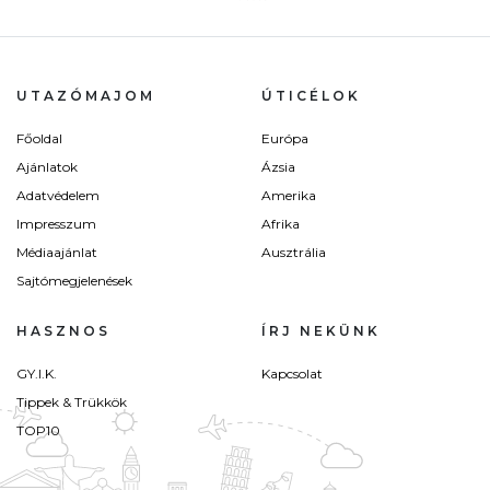
UTAZÓMAJOM
ÚTICÉLOK
Főoldal
Európa
Ajánlatok
Ázsia
Adatvédelem
Amerika
Impresszum
Afrika
Médiaajánlat
Ausztrália
Sajtómegjelenések
HASZNOS
ÍRJ NEKÜNK
GY.I.K.
Kapcsolat
Tippek & Trükkök
TOP10