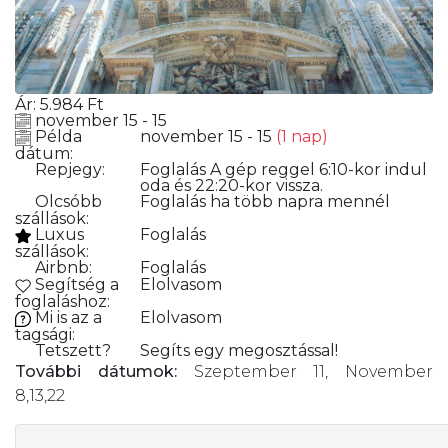
Ár:
5.984
Ft
november 15 - 15
Példa
november 15 - 15
(1 nap)
dátum:
Repjegy:
Foglalás
A gép reggel 6:10-kor indul
oda és 22:20-kor vissza.
Olcsóbb
Foglalás
ha több napra mennél
szállások:
Luxus
Foglalás
szállások:
Airbnb:
Foglalás
Segítség a
Elolvasom
foglaláshoz:
Mi is az a
Elolvasom
tagsági:
Tetszett?
Segíts egy megosztással!
További dátumok:
Szeptember 11, November
8,13,22