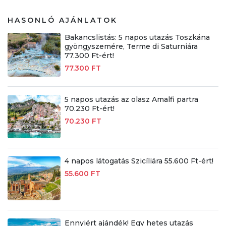
HASONLÓ AJÁNLATOK
Bakancslistás: 5 napos utazás Toszkána
gyöngyszemére, Terme di Saturniára
77.300 Ft-ért!
77.300 FT
5 napos utazás az olasz Amalfi partra
70.230 Ft-ért!
70.230 FT
4 napos látogatás Szicíliára 55.600 Ft-ért!
55.600 FT
Ennyiért ajándék! Egy hetes utazás