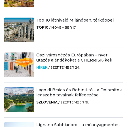
Top 10 látnivaló Milánóban, térképpel!
TOP10
/
NOVEMBER 01.
Őszi városnézés Európában – nyerj
utazós ajándékokat a CHERRISK-kel!
HÍREK
/
SZEPTEMBER 24.
Lago di Braies és Bohinji-tó – a Dolomitok
legszebb tavainak felfedezése
SZLOVÉNIA
/
SZEPTEMBER 19.
Lignano Sabbiadoro – a műanyagmentes