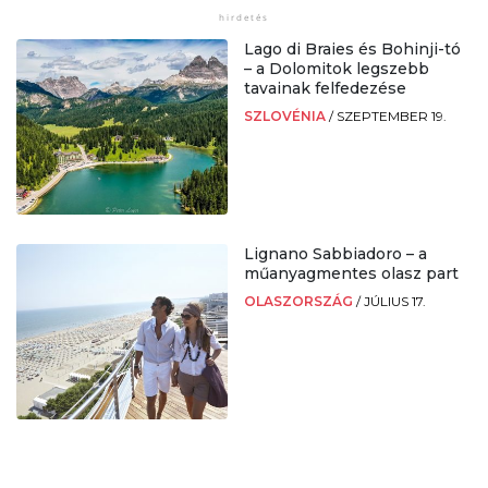
Lago di Braies és Bohinji-tó
– a Dolomitok legszebb
tavainak felfedezése
SZLOVÉNIA
/
SZEPTEMBER 19.
Lignano Sabbiadoro – a
műanyagmentes olasz part
OLASZORSZÁG
/
JÚLIUS 17.