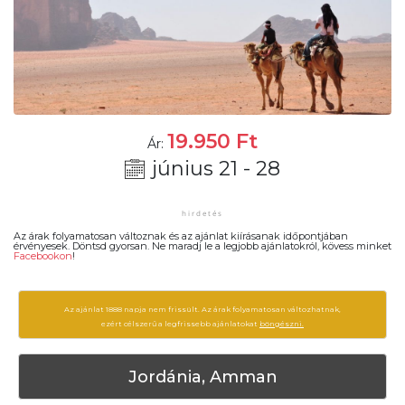
19.950
Ft
Ár:
június 21 - 28
Az árak folyamatosan változnak és az ajánlat kiírásanak időpontjában
érvényesek. Döntsd gyorsan. Ne maradj le a legjobb ajánlatokról, kövess minket
Facebookon
!
Az ajánlat 1888 napja nem frissült. Az árak folyamatosan változhatnak,
ezért célszerű a legfrissebb ajánlatokat
böngészni.
Jordánia, Amman