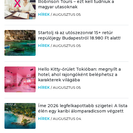
Robinson Tours – ezt kell tudniuk a
magyar utasoknak
HÍREK
/
AUGUSZTUS 05.
Startolj rá az utószezonra! 15+ retúr
repülőjegy Budapestről 18.980 Ft alatt!
HÍREK
/
AUGUSZTUS 05.
Hello Kitty-őrület Tokióban: megnyílt a
hotel, ahol rajongóként beléphetsz a
karakterek világába
HÍREK
/
AUGUSZTUS 05.
Íme 2026 legfelkapottabb szigetei: A lista
élén egy karibi álomparadicsom végzett
HÍREK
/
AUGUSZTUS 04.