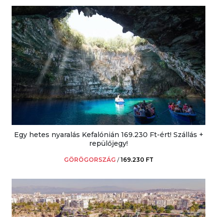
Egy hetes nyaralás Kefalónián 169.230 Ft-ért! Szállás +
repülőjegy!
GÖRÖGORSZÁG
/
169.230 FT