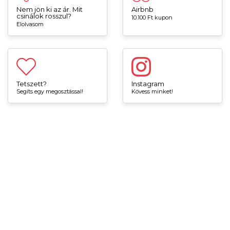
Nem jön ki az ár. Mit
Airbnb
csinálok rosszul?
10.100 Ft kupon
Elolvasom
Tetszett?
Instagram
Segíts egy megosztással!
Kövess minket!