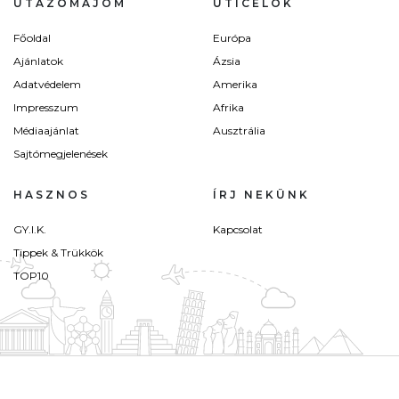
UTAZÓMAJOM
ÚTICÉLOK
Főoldal
Európa
Ajánlatok
Ázsia
Adatvédelem
Amerika
Impresszum
Afrika
Médiaajánlat
Ausztrália
Sajtómegjelenések
HASZNOS
ÍRJ NEKÜNK
GY.I.K.
Kapcsolat
Tippek & Trükkök
TOP10