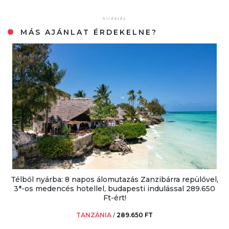
MÁS AJÁNLAT ÉRDEKELNE?
Télből nyárba: 8 napos álomutazás Zanzibárra repülővel,
3*-os medencés hotellel, budapesti indulással 289.650
Ft-ért!
TANZÁNIA
/
289.650 FT