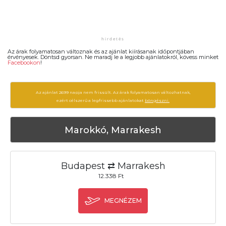
Az árak folyamatosan változnak és az ajánlat kiírásanak időpontjában
érvényesek. Döntsd gyorsan. Ne maradj le a legjobb ajánlatokról, kövess minket
Facebookon
!
Az ajánlat 2699 napja nem frissült. Az árak folyamatosan változhatnak,
ezért célszerű a legfrissebb ajánlatokat
böngészni.
Marokkó, Marrakesh
Budapest ⇄ Marrakesh
12.338 Ft
MEGNÉZEM