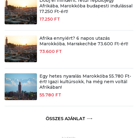
Dobj el mindent: retúr repülőjegy
Afrikába, Marokkóba budapesti indulással
17.250 Ft-ért!
17.250 FT
Afrika ennyiért? 6 napos utazás
Marokkóba, Marrakechbe 73.600 Ft-ért!
73.600 FT
Egy hetes nyaralás Marokkóba 55.780 Ft-
ért! Igazi kultúrsokk, ha még nem voltál
Afrikában!
55.780 FT
ÖSSZES AJÁNLAT