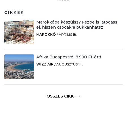
CIKKEK
Marokkóba készülsz? Fezbe is látogass
el, hiszen csodákra bukkanhatsz
MAROKKÓ
/
ÁPRILIS 18.
Afrika Budapestről 8.990 Ft-ért!
WIZZ AIR
/
AUGUSZTUS 14.
ÖSSZES CIKK