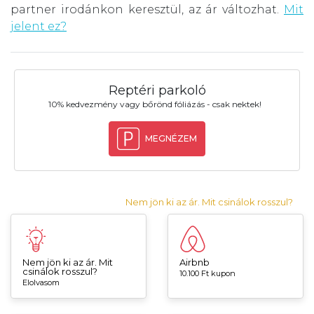
partner irodánkon keresztül, az ár változhat.
Mit
jelent ez?
Reptéri parkoló
10% kedvezmény vagy bőrönd fóliázás - csak nektek!
MEGNÉZEM
Nem jön ki az ár. Mit csinálok rosszul?
Nem jön ki az ár. Mit
Airbnb
csinálok rosszul?
10.100 Ft kupon
Elolvasom