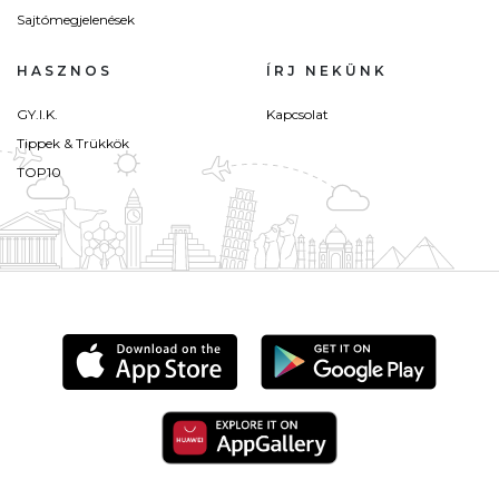
Sajtómegjelenések
HASZNOS
ÍRJ NEKÜNK
GY.I.K.
Kapcsolat
Tippek & Trükkök
TOP10