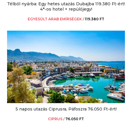
Télből nyárba: Egy hetes utazás Dubajba 119.380 Ft-ért!
4*-os hotel + repülőjegy!
EGYESÜLT ARAB EMÍRSÉGEK
/
119.380 FT
5 napos utazás Ciprusra, Páfoszra 76.050 Ft-ért!
CIPRUS
/
76.050 FT