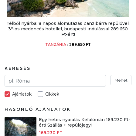
Télből nyárba: 8 napos álomutazás Zanzibárra repülővel,
3*-os medencés hotellel, budapesti indulással 289.650
Ft-ért!
TANZÁNIA
/
289.650 FT
KERESÉS
Mehet
Ajánlatok
Cikkek
HASONLÓ AJÁNLATOK
Egy hetes nyaralás Kefalónián 169.230 Ft-
ért! Szállás + repülőjegy!
169.230 FT