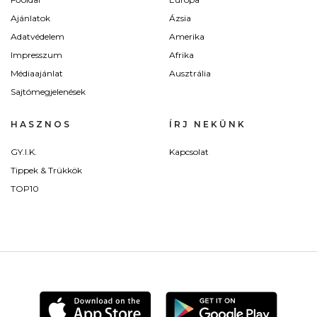
Ajánlatok
Ázsia
Adatvédelem
Amerika
Impresszum
Afrika
Médiaajánlat
Ausztrália
Sajtómegjelenések
HASZNOS
ÍRJ NEKÜNK
GY.I.K.
Kapcsolat
Tippek & Trükkök
TOP10