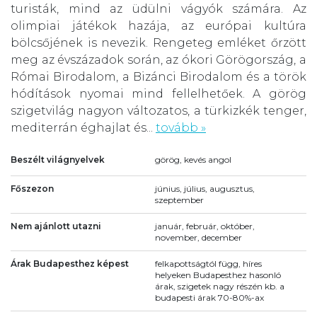
turisták, mind az üdülni vágyók számára. Az
olimpiai játékok hazája, az európai kultúra
bölcsőjének is nevezik. Rengeteg emléket őrzött
meg az évszázadok során, az ókori Görögország, a
Római Birodalom, a Bizánci Birodalom és a török
hódítások nyomai mind fellelhetőek. A görög
szigetvilág nagyon változatos, a türkizkék tenger,
mediterrán éghajlat és...
tovább »
Beszélt világnyelvek
görög, kevés angol
Főszezon
június, július, augusztus,
szeptember
Nem ajánlott utazni
január, február, október,
november, december
Árak Budapesthez képest
felkapottságtól függ, híres
helyeken Budapesthez hasonló
árak, szigetek nagy részén kb. a
budapesti árak 70-80%-ax