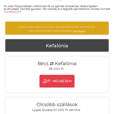
Az árak folyamatosan változnak és az ajánlat kiírásanak időpontjában
érvényesek. Döntsd gyorsan. Ne maradj le a legjobb ajánlatokról, kövess minket
Facebookon
!
Az ajánlat 831 napja nem frissült. Az árak folyamatosan változhatnak,
ezért célszerű a legfrissebb ajánlatokat
böngészni.
Kefalónia
Bécs ⇄ Kefalónia
28.000 Ft
MEGNÉZEM
Olcsóbb szállások
Lygies Studios 97.000 Ft két főre