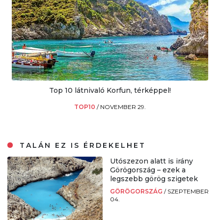
Top 10 látnivaló Korfun, térképpel!
TOP10
/
NOVEMBER 29.
TALÁN EZ IS ÉRDEKELHET
Utószezon alatt is irány
Görögország – ezek a
legszebb görög szigetek
GÖRÖGORSZÁG
/
SZEPTEMBER
04.