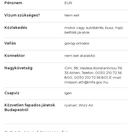
Pénznem
EUR
Vízum szükséges?
Nem kell
Közlekedés
motor vagy autóbérlés, busz, hajó,
belföldi járatok
Vallás
görög-ortodox
Konnektor
nem kell átalakító
Nagykövetség
Cím: 38, Vasileos Konstantinou 116
35 Athén, Telefon: 0030 210 72 56
800, 0030 210 72 56 801, E-mail:
mission.ath@mfa.gov.hu
Csapvíz
Igen
Közvetlen fapados járatok
ryanair, Wizz Air
Budapestről