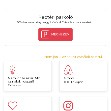
Reptéri parkoló
10% kedvezmény vagy bőrönd fóliázás - csak nektek!
MEGNÉZEM
Nem jön ki az ár. Mit csinálok rosszul?
Nem jön ki az ár. Mit
Airbnb
csinálok rosszul?
10.100 Ft kupon
Elolvasom