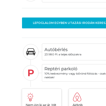
LEFOGLALOM EGYBEN UTAZÁSI IRODÁN KERES
Autóbérlés
23.980 Ft a teljes időszakra
Reptéri parkoló
P
10% kedvezmény vagy bőrönd fóliázás - csak
nektek!
Nem jön ki az ár. Mit
Airbnb