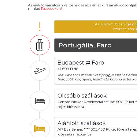
Az árak folyamatosan változnak és az ajánlat kiírásanak időpontjáb
minket
Facebookon
!
!
Az ajánlat 853 napja ne
ezért célszer
Portugália, Faro
Budapest ⇄ Faro
41.609 Ft/fő
40x30x20 cm méretű kézipoggyásszal az árba
(nagyobb poggyász, feladható bőrönd extra köl
Olcsóbb szállások
Pensão Bicuar Residencial *** 146.500 Ft két f
teljes időszakra
Ajánlott szállások
AP Eva Senses **** 505.450 Ft két főre a teljes
időszakra reggelivel