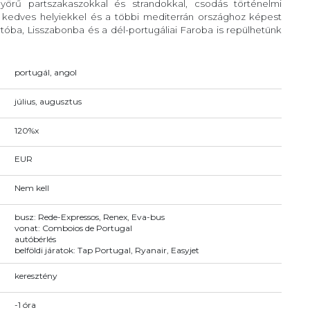
örű partszakaszokkal és strandokkal, csodás történelmi
, kedves helyiekkel és a többi mediterrán országhoz képest
óba, Lisszabonba és a dél-portugáliai Faroba is repülhetünk
portugál, angol
július, augusztus
120%x
EUR
Nem kell
busz: Rede-Expressos, Renex, Eva-bus
vonat: Comboios de Portugal
autóbérlés
belföldi járatok: Tap Portugal, Ryanair, Easyjet
keresztény
-1 óra