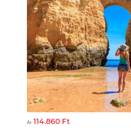
114.860
Ft
Ár: