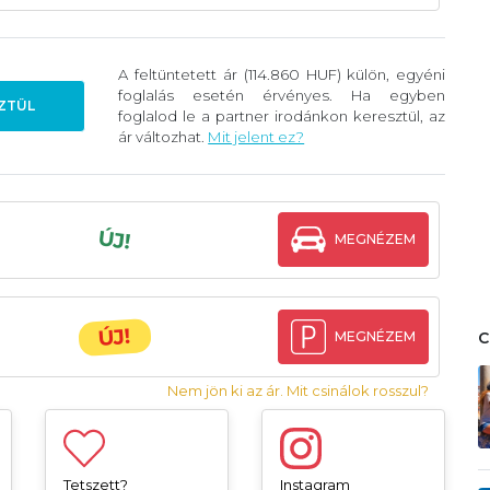
A feltüntetett ár (114.860 HUF) külön, egyéni
foglalás esetén érvényes. Ha egyben
ZTÜL
foglalod le a partner irodánkon keresztül, az
ár változhat.
Mit jelent ez?
ÚJ!
MEGNÉZEM
ÚJ!
MEGNÉZEM
Nem jön ki az ár. Mit csinálok rosszul?
Tetszett?
Instagram