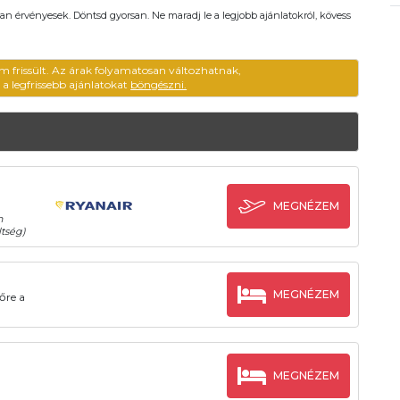
an érvényesek. Döntsd gyorsan. Ne maradj le a legjobb ajánlatokról, kövess
m frissült. Az árak folyamatosan változhatnak,
ű a legfrissebb ajánlatokat
böngészni.
MEGNÉZEM
n
tség)
MEGNÉZEM
őre a
MEGNÉZEM