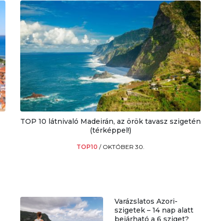
TOP 10 látnivaló Madeirán, az örök tavasz szigetén
(térképpel!)
TOP10
/
OKTÓBER 30.
Varázslatos Azori-
szigetek – 14 nap alatt
bejárható a 6 sziget?