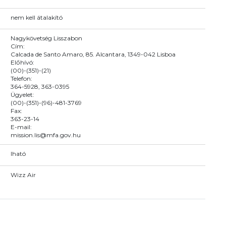
nem kell átalakító
Nagykövetség Lisszabon
Cím:
Calcada de Santo Amaro, 85. Alcantara, 1349-042 Lisboa
Előhívó:
(00)-(351)-(21)
Telefon:
364-5928, 363-0395
Ügyelet:
(00)-(351)-(96)-481-3769
Fax:
363-23-14
E-mail:
mission.lis@mfa.gov.hu
Iható
Wizz Air