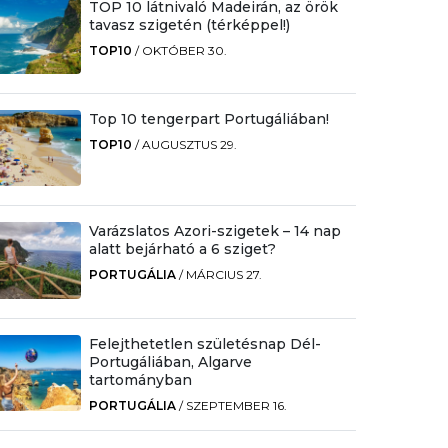
TOP 10 látnivaló Madeirán, az örök
tavasz szigetén (térképpel!)
TOP10
/
OKTÓBER 30.
Top 10 tengerpart Portugáliában!
TOP10
/
AUGUSZTUS 29.
Varázslatos Azori-szigetek – 14 nap
alatt bejárható a 6 sziget?
PORTUGÁLIA
/
MÁRCIUS 27.
Felejthetetlen születésnap Dél-
Portugáliában, Algarve
tartományban
PORTUGÁLIA
/
SZEPTEMBER 16.