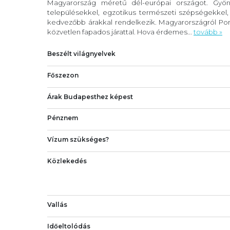
Magyarország méretű dél-európai országot. Gyöny
településekkel, egzotikus természeti szépségekkel
kedvezőbb árakkal rendelkezik. Magyarországról Port
közvetlen fapados járattal. Hova érdemes...
tovább »
Beszélt világnyelvek
Főszezon
Árak Budapesthez képest
Pénznem
Vízum szükséges?
Közlekedés
Vallás
Időeltolódás