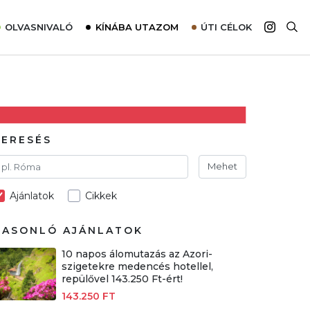
OLVASNIVALÓ
KÍNÁBA UTAZOM
ÚTI CÉLOK
Top 10 látnivalók térképpel
Európa
Tudnivalók az ajánlatok lefoglalásához
Ázsia
Tippek & Trükkök
Amerika
Utazómajom – CitySIM kártya a világutazóknak
Afrika
KERESÉS
Interjú
Ausztrália
Mehet
Élménybeszámolók
Ajánlatok
Cikkek
Szállodalátogatás
Sajtómegjelenések
HASONLÓ AJÁNLATOK
10 napos álomutazás az Azori-
szigetekre medencés hotellel,
repülővel 143.250 Ft-ért!
143.250 FT