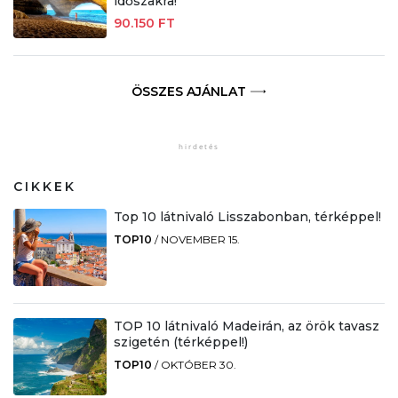
időszakra!
90.150 FT
ÖSSZES AJÁNLAT
CIKKEK
Top 10 látnivaló Lisszabonban, térképpel!
TOP10
/
NOVEMBER 15.
TOP 10 látnivaló Madeirán, az örök tavasz
szigetén (térképpel!)
TOP10
/
OKTÓBER 30.