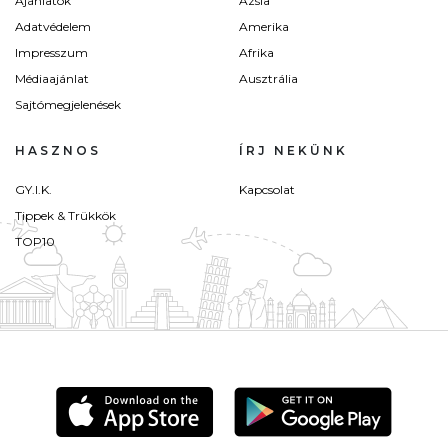
Ajánlatok
Ázsia
Adatvédelem
Amerika
Impresszum
Afrika
Médiaajánlat
Ausztrália
Sajtómegjelenések
HASZNOS
ÍRJ NEKÜNK
GY.I.K.
Kapcsolat
Tippek & Trükkök
TOP10