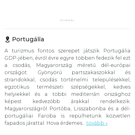
Portugália
A turizmus fontos szerepet játszik Portugália
GDP-jében, évről évre egyre többen fedezik fel ezt
a csodás, Magyarország méretű dél-európai
országot. Gyönyörű partszakaszokkal és
strandokkal, csodás történelmi településekkel,
egzotikus természeti szépségekkel, kedves
helyiekkel és a többi mediterrán országhoz
képest kedvezőbb árakkal rendelkezik.
Magyarországról Portóba, Lisszabonba és a dél-
portugáliai Faroba is repülhetünk közvetlen
fapados járattal. Hova érdemes...
tovább »