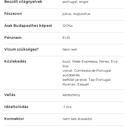
Beszélt világnyelvek
portugál, angol
Főszezon
július, augusztus
Árak Budapesthez képest
120%x
Pénznem
EUR
Vízum szükséges?
Nem kell
Közlekedés
busz: Rede-Expressos, Renex, Eva-
bus
vonat: Comboios de Portugal
autóbérlés
belföldi járatok: Tap Portugal,
Ryanair, Easyjet
Vallás
keresztény
Időeltolódás
-1 óra
Konnektor
nem kell átalakító