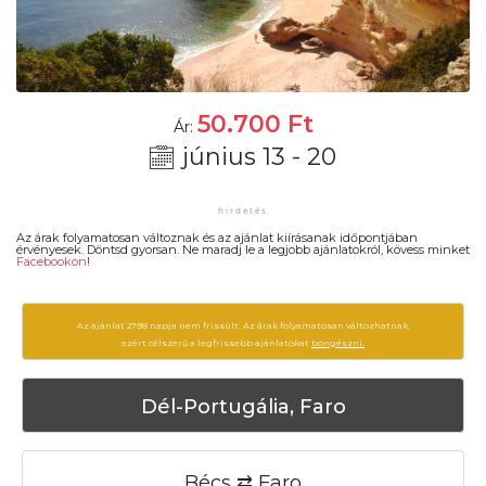
50.700
Ft
Ár:
június 13 - 20
Az árak folyamatosan változnak és az ajánlat kiírásanak időpontjában
érvényesek. Döntsd gyorsan. Ne maradj le a legjobb ajánlatokról, kövess minket
Facebookon
!
Az ajánlat 2798 napja nem frissült. Az árak folyamatosan változhatnak,
ezért célszerű a legfrissebb ajánlatokat
böngészni.
Dél-Portugália, Faro
Bécs ⇄ Faro