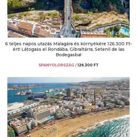
6 teljes napos utazás Malagára és környékére 126.300 Ft-
ért! Látogass el Rondába, Gibraltárra, Setenil de las
Bodegasba!
SPANYOLORSZÁG
/
126.300 FT