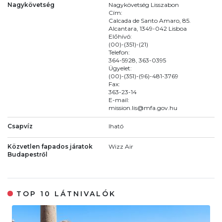
Nagykövetség
Nagykövetség Lisszabon
Cím:
Calcada de Santo Amaro, 85.
Alcantara, 1349-042 Lisboa
Előhívó:
(00)-(351)-(21)
Telefon:
364-5928, 363-0395
Ügyelet:
(00)-(351)-(96)-481-3769
Fax:
363-23-14
E-mail:
mission.lis@mfa.gov.hu
Csapvíz
Iható
Közvetlen fapados járatok
Wizz Air
Budapestről
TOP 10 LÁTNIVALÓK