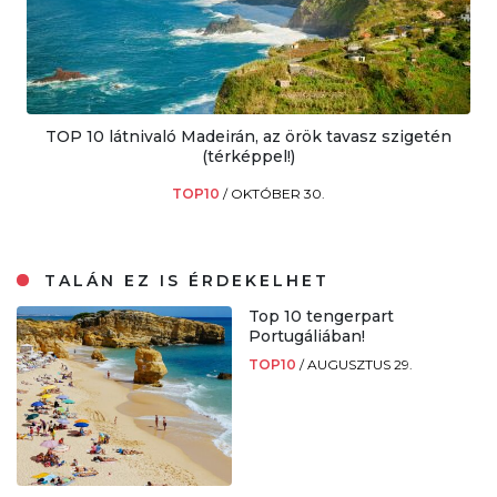
TOP 10 látnivaló Madeirán, az örök tavasz szigetén
(térképpel!)
TOP10
/
OKTÓBER 30.
TALÁN EZ IS ÉRDEKELHET
Top 10 tengerpart
Portugáliában!
TOP10
/
AUGUSZTUS 29.