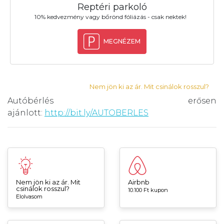
Reptéri parkoló
10% kedvezmény vagy bőrönd fóliázás - csak nektek!
MEGNÉZEM
Nem jön ki az ár. Mit csinálok rosszul?
Autóbérlés erősen
ajánlott:
http://bit.ly/AUTOBERLES
Nem jön ki az ár. Mit
Airbnb
csinálok rosszul?
10.100 Ft kupon
Elolvasom