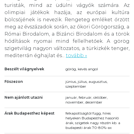
turisták, mind az üdülni vágyók számára. Az
olimpiai játékok hazája, az európai kultúra
bölcsőjének is nevezik. Rengeteg emléket őrzött
meg az évszázadok során, az ókori Görögország, a
Római Birodalom, a Bizánci Birodalom és a török
hódítások nyomai mind fellelhetőek. A görög
szigetvilág nagyon változatos, a türkizkék tenger,
mediterrán éghajlat és...
tovább »
Beszélt világnyelvek
görög, kevés angol
Főszezon
június, július, augusztus,
szeptember
Nem ajánlott utazni
január, február, október,
november, december
Árak Budapesthez képest
felkapottságtól függ, híres
helyeken Budapesthez hasonló
árak, szigetek nagy részén kb. a
budapesti árak 70-80%-ax