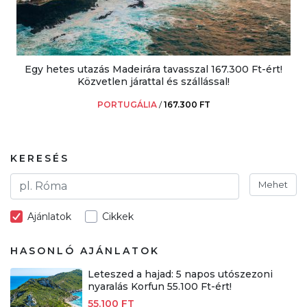
Egy hetes utazás Madeirára tavasszal 167.300 Ft-ért!
Közvetlen járattal és szállással!
PORTUGÁLIA
/
167.300 FT
KERESÉS
Mehet
Ajánlatok
Cikkek
HASONLÓ AJÁNLATOK
Leteszed a hajad: 5 napos utószezoni
nyaralás Korfun 55.100 Ft-ért!
55.100 FT