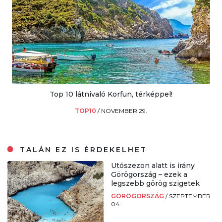
Top 10 látnivaló Korfun, térképpel!
TOP10
/
NOVEMBER 29.
TALÁN EZ IS ÉRDEKELHET
Utószezon alatt is irány
Görögország – ezek a
legszebb görög szigetek
GÖRÖGORSZÁG
/
SZEPTEMBER
04.