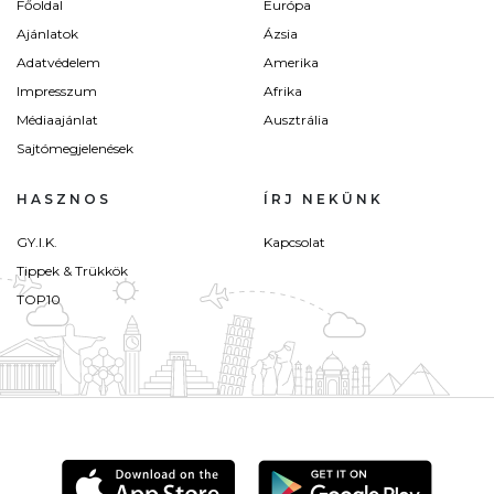
Főoldal
Európa
Ajánlatok
Ázsia
Adatvédelem
Amerika
Impresszum
Afrika
Médiaajánlat
Ausztrália
Sajtómegjelenések
HASZNOS
ÍRJ NEKÜNK
GY.I.K.
Kapcsolat
Tippek & Trükkök
TOP10