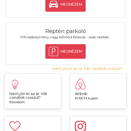
MEGNÉZEM
Reptéri parkoló
10% kedvezmény vagy bőrönd fóliázás - csak nektek!
MEGNÉZEM
Nem jön ki az ár. Mit csinálok rosszul?
Nem jön ki az ár. Mit
Airbnb
csinálok rosszul?
10.100 Ft kupon
Elolvasom