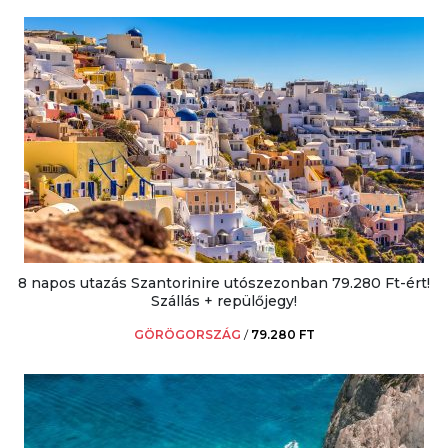
8 napos utazás Szantorinire utószezonban 79.280 Ft-ért!
Szállás + repülőjegy!
GÖRÖGORSZÁG
/
79.280 FT