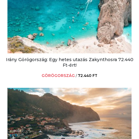
Irány Görögország: Egy hetes utazás Zakynthosra 72.440
Ft-ért!
GÖRÖGORSZÁG
/
72.440 FT