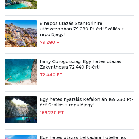
8 napos utazás Szantorinire
utószezonban 79.280 Ft-ért! Szállás +
repülőjegy!
79.280 FT
Irány Görögország: Egy hetes utazás
Zakynthosra 72.440 Ft-ért!
72.440 FT
Egy hetes nyaralás Kefalónián 169.230 Ft-
ért! Szállás + repülőjegy!
169.230 FT
Egy hetes utazás Lefkadára hotellel és