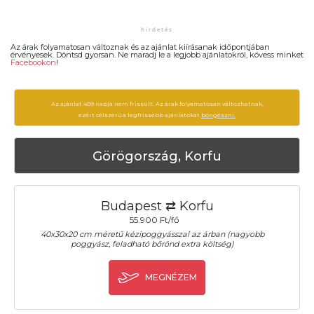
Az árak folyamatosan változnak és az ajánlat kiírásanak időpontjában
érvényesek. Döntsd gyorsan. Ne maradj le a legjobb ajánlatokról, kövess minket
Facebookon
!
Az ajánlat 409 napja nem frissült. Az árak folyamatosan változhatnak,
ezért célszerű a legfrissebb ajánlatokat
böngészni.
Görögország, Korfu
Budapest ⇄ Korfu
55.900 Ft/fő
40x30x20 cm méretű kézipoggyásszal az árban (nagyobb
poggyász, feladható bőrönd extra költség)
MEGNÉZEM