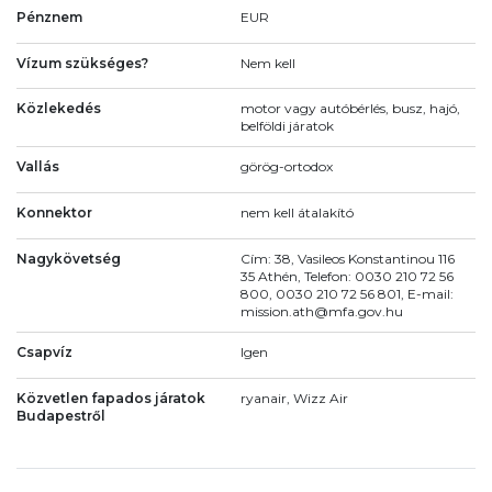
Pénznem
EUR
Vízum szükséges?
Nem kell
Közlekedés
motor vagy autóbérlés, busz, hajó,
belföldi járatok
Vallás
görög-ortodox
Konnektor
nem kell átalakító
Nagykövetség
Cím: 38, Vasileos Konstantinou 116
35 Athén, Telefon: 0030 210 72 56
800, 0030 210 72 56 801, E-mail:
mission.ath@mfa.gov.hu
Csapvíz
Igen
Közvetlen fapados járatok
ryanair, Wizz Air
Budapestről