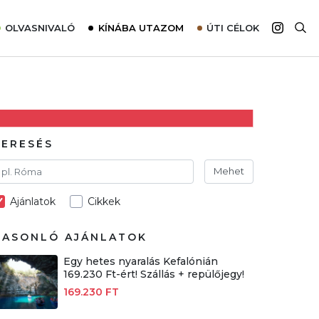
OLVASNIVALÓ
KÍNÁBA UTAZOM
ÚTI CÉLOK
Top 10 látnivalók térképpel
Európa
Tudnivalók az ajánlatok lefoglalásához
Ázsia
Tippek & Trükkök
Amerika
Utazómajom – CitySIM kártya a világutazóknak
Afrika
KERESÉS
Interjú
Ausztrália
Mehet
Élménybeszámolók
Ajánlatok
Cikkek
Szállodalátogatás
Sajtómegjelenések
HASONLÓ AJÁNLATOK
Egy hetes nyaralás Kefalónián
169.230 Ft-ért! Szállás + repülőjegy!
169.230 FT