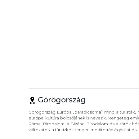
Görögország
Görögország Európa „paradicsoma” mind a turisták, m
európai kultúra bölcsőjének is nevezik. Rengeteg eml
Római Birodalom, a Bizánci Birodalom és a török hód
változatos, a türkizkék tenger, mediterrán éghajlat és..