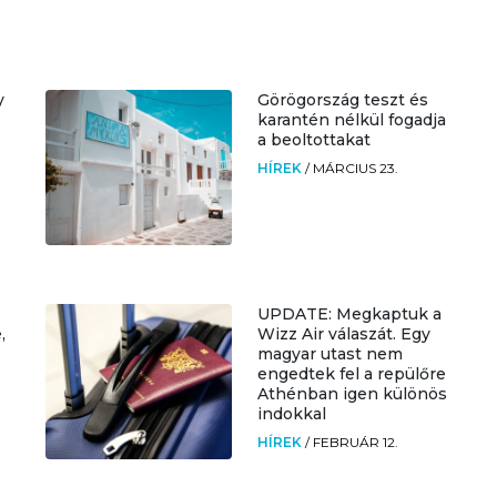
y
Görögország teszt és
karantén nélkül fogadja
a beoltottakat
HÍREK
/
MÁRCIUS 23.
UPDATE: Megkaptuk a
,
Wizz Air válaszát. Egy
magyar utast nem
engedtek fel a repülőre
Athénban igen különös
indokkal
HÍREK
/
FEBRUÁR 12.