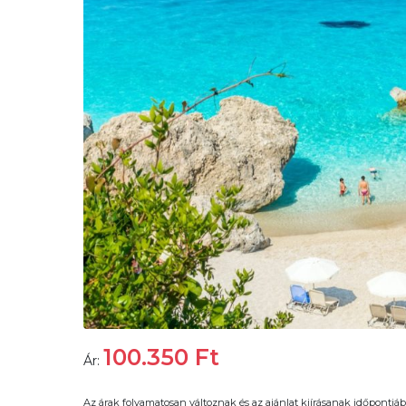
100.350
Ft
Ár:
Az árak folyamatosan változnak és az ajánlat kiírásanak időpontjáb