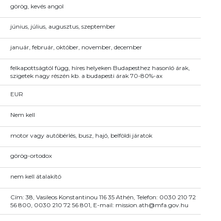
görög, kevés angol
június, július, augusztus, szeptember
január, február, október, november, december
felkapottságtól függ, híres helyeken Budapesthez hasonló árak,
szigetek nagy részén kb. a budapesti árak 70-80%-ax
EUR
Nem kell
motor vagy autóbérlés, busz, hajó, belföldi járatok
görög-ortodox
nem kell átalakító
Cím: 38, Vasileos Konstantinou 116 35 Athén, Telefon: 0030 210 72
56 800, 0030 210 72 56 801, E-mail: mission.ath@mfa.gov.hu