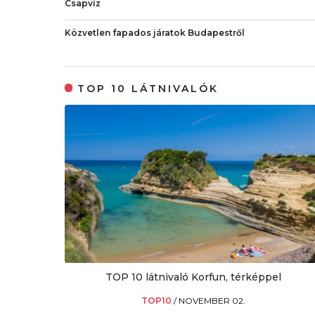
Csapvíz
Közvetlen fapados járatok Budapestről
TOP 10 LÁTNIVALÓK
TOP 10 látnivaló Korfun, térképpel
TOP10
/
NOVEMBER 02.