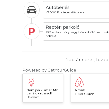
Autóbérlés
47.000 Ft a teljes időszakra
Reptéri parkoló
P
10% kedvezmény vagy bőrönd fóliázás - csak
nektek!
Naptár nézet, tová
Powered by
GetYourGuide
Nem jön ki az ár. Mit
Airbnb
csinálok rosszul?
10.100 Ft kupon
Elolvasom