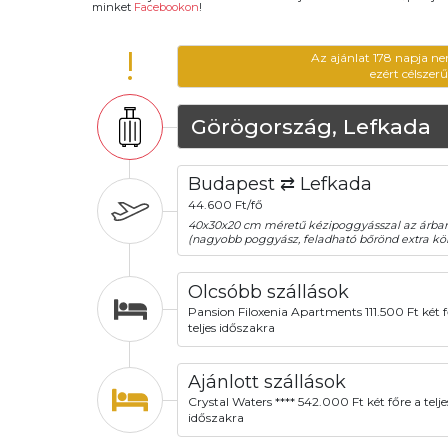
minket
Facebookon
!
!
Az ajánlat 178 napja ne
ezért célszer
Görögország, Lefkada
Budapest ⇄ Lefkada
44.600 Ft/fő
40x30x20 cm méretű kézipoggyásszal az árba
(nagyobb poggyász, feladható bőrönd extra köl
Olcsóbb szállások
Pansion Filoxenia Apartments 111.500 Ft két f
teljes időszakra
Ajánlott szállások
Crystal Waters **** 542.000 Ft két főre a telje
időszakra