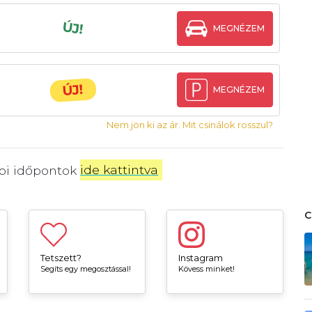
ÚJ!
MEGNÉZEM
ÚJ!
MEGNÉZEM
Nem jön ki az ár. Mit csinálok rosszul?
bbi időpontok
ide kattintva
.
Tetszett?
Instagram
Segíts egy megosztással!
Kövess minket!