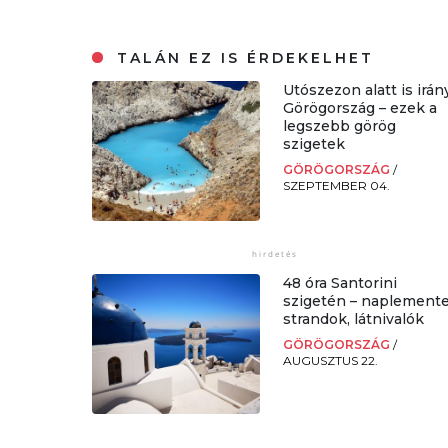
TALÁN EZ IS ÉRDEKELHET
Utószezon alatt is irán
Görögország – ezek a
legszebb görög
szigetek
GÖRÖGORSZÁG
/
SZEPTEMBER 04.
48 óra Santorini
szigetén – naplemente
strandok, látnivalók
GÖRÖGORSZÁG
/
AUGUSZTUS 22.