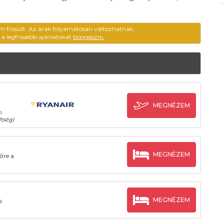
m frissült. Az árak folyamatosan változhatnak,
ű a legfrissebb ajánlatokat
böngészni.
MEGNÉZEM
n
tség)
MEGNÉZEM
őre a
MEGNÉZEM
s