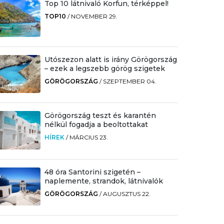
Top 10 látnivaló Korfun, térképpel!
TOP10
/
NOVEMBER 29.
Utószezon alatt is irány Görögország
– ezek a legszebb görög szigetek
GÖRÖGORSZÁG
/
SZEPTEMBER 04.
Görögország teszt és karantén
nélkül fogadja a beoltottakat
HÍREK
/
MÁRCIUS 23.
48 óra Santorini szigetén –
naplemente, strandok, látnivalók
GÖRÖGORSZÁG
/
AUGUSZTUS 22.