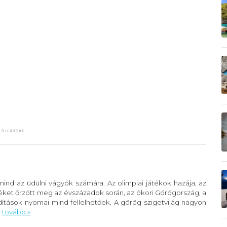
ind az üdülni vágyók számára. Az olimpiai játékok hazája, az
éket őrzött meg az évszázadok során, az ókori Görögország, a
ítások nyomai mind fellelhetőek. A görög szigetvilág nagyon
.
tovább »