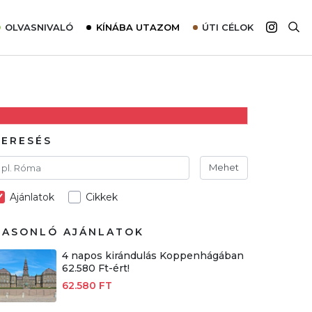
OLVASNIVALÓ
KÍNÁBA UTAZOM
ÚTI CÉLOK
Top 10 látnivalók térképpel
Európa
Tudnivalók az ajánlatok lefoglalásához
Ázsia
Tippek & Trükkök
Amerika
Utazómajom – CitySIM kártya a világutazóknak
Afrika
KERESÉS
Interjú
Ausztrália
Mehet
Élménybeszámolók
Ajánlatok
Cikkek
Szállodalátogatás
Sajtómegjelenések
HASONLÓ AJÁNLATOK
4 napos kirándulás Koppenhágában
62.580 Ft-ért!
62.580 FT