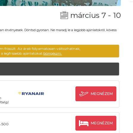
március 7 - 10
an érvényesek. Döntsd gyorsan. Ne maradj le a legjobb ajánlatokról, kövess
m frissült. Az árak folyamatosan változhatnak,
ű a legfrissebb ajánlatokat
böngészni.
MEGNÉZEM
n
tség)
MEGNÉZEM
4.500