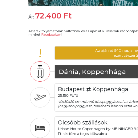
72.400
Ft
Ár:
Az árak folyamatosan változnak és az ajánlat kiírásanak időpontjáb
minket
Facebookon
!
!
Az ajánlat 540 napja ne
ezért célszer
Dánia, Koppenhága
Budapest ⇄ Koppenhága
25.150 Ft/fő
40x30x20 cm méretű kézipoggyásszal az árba
(nagyobb poggyász, feladható bőrönd extra köl
Olcsóbb szállások
Urban House Copenhagen by MEININGER 9
Ft két főre a teljes időszakra