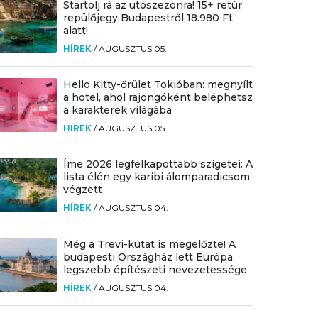
Startolj rá az utószezonra! 15+ retúr
repülőjegy Budapestről 18.980 Ft
alatt!
HÍREK
/
AUGUSZTUS 05.
Hello Kitty-őrület Tokióban: megnyílt
a hotel, ahol rajongóként beléphetsz
a karakterek világába
HÍREK
/
AUGUSZTUS 05.
Íme 2026 legfelkapottabb szigetei: A
lista élén egy karibi álomparadicsom
végzett
HÍREK
/
AUGUSZTUS 04.
Még a Trevi-kutat is megelőzte! A
budapesti Országház lett Európa
legszebb építészeti nevezetessége
HÍREK
/
AUGUSZTUS 04.