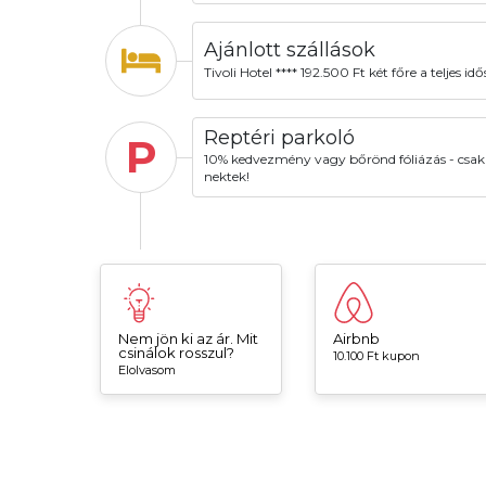
Ajánlott szállások
Tivoli Hotel **** 192.500 Ft két főre a teljes id
Reptéri parkoló
P
10% kedvezmény vagy bőrönd fóliázás - csak
nektek!
Nem jön ki az ár. Mit
Airbnb
csinálok rosszul?
10.100 Ft kupon
Elolvasom