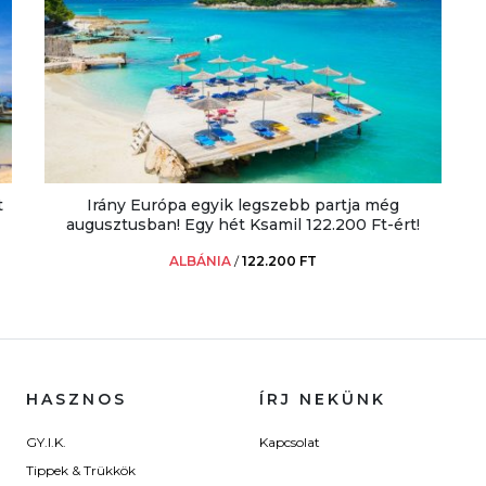
t
Irány Európa egyik legszebb partja még
augusztusban! Egy hét Ksamil 122.200 Ft-ért!
ALBÁNIA
/
122.200 FT
HASZNOS
ÍRJ NEKÜNK
GY.I.K.
Kapcsolat
Tippek & Trükkök