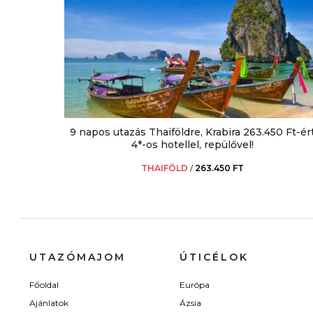
9 napos utazás Thaiföldre, Krabira 263.450 Ft-ér
4*-os hotellel, repülővel!
THAIFÖLD
/
263.450 FT
UTAZÓMAJOM
ÚTICÉLOK
Főoldal
Európa
Ajánlatok
Ázsia