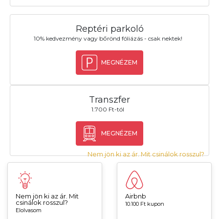
Reptéri parkoló
10% kedvezmény vagy bőrönd fóliázás - csak nektek!
MEGNÉZEM
Transzfer
1.700 Ft-tól
MEGNÉZEM
Nem jön ki az ár. Mit csinálok rosszul?
Nem jön ki az ár. Mit
Airbnb
csinálok rosszul?
10.100 Ft kupon
Elolvasom