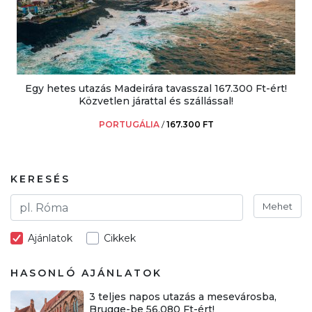
Egy hetes utazás Madeirára tavasszal 167.300 Ft-ért!
Közvetlen járattal és szállással!
PORTUGÁLIA
/
167.300 FT
KERESÉS
Mehet
Ajánlatok
Cikkek
HASONLÓ AJÁNLATOK
3 teljes napos utazás a mesevárosba,
Brugge-be 56.080 Ft-ért!