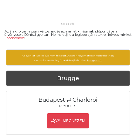
Az árak folyamatosan változnak és az ajánlat kiírásanak időpontjában
érvényesek. Döntsd gyorsan. Ne maradj le a legjobb ajánlatokról, kövess minket
Facebookon
!
Az ajánlat 1981 napja nem frissült. Az árak folyamatosan változhatnak,
ezért célszerű a legfrissebb ajánlatokat
böngészni.
Brugge
Budapest ⇄ Charleroi
12.700 Ft
MEGNÉZEM