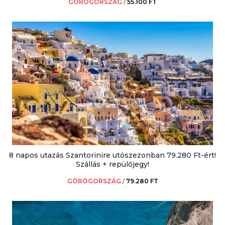
GÖRÖGORSZÁG
/
55.100 FT
8 napos utazás Szantorinire utószezonban 79.280 Ft-ért!
Szállás + repülőjegy!
GÖRÖGORSZÁG
/
79.280 FT