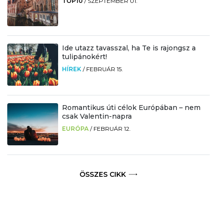
TOP10
/
SZEPTEMBER 01.
Ide utazz tavasszal, ha Te is rajongsz a
tulipánokért!
HÍREK
/
FEBRUÁR 15.
Romantikus úti célok Európában – nem
csak Valentin-napra
EURÓPA
/
FEBRUÁR 12.
ÖSSZES CIKK