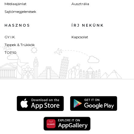
Médiaajánlat
Ausztrália
Sajtómegjelenések
HASZNOS
ÍRJ NEKÜNK
GY.I.K.
Kapcsolat
Tippek & Trükkök
TOP10