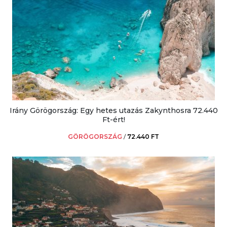
Irány Görögország: Egy hetes utazás Zakynthosra 72.440
Ft-ért!
GÖRÖGORSZÁG
/
72.440 FT