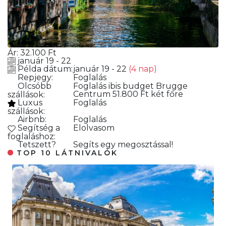
Ár:
32.100
Ft
január 19 - 22
Példa dátum:
január 19 - 22
(4 nap)
Repjegy:
Foglalás
Olcsóbb
Foglalás
ibis budget Brugge
Centrum 51.800 Ft két főre
szállások:
Luxus
Foglalás
szállások:
Airbnb:
Foglalás
Segítség a
Elolvasom
foglaláshoz:
Tetszett?
Segíts egy megosztással!
TOP 10 LÁTNIVALÓK