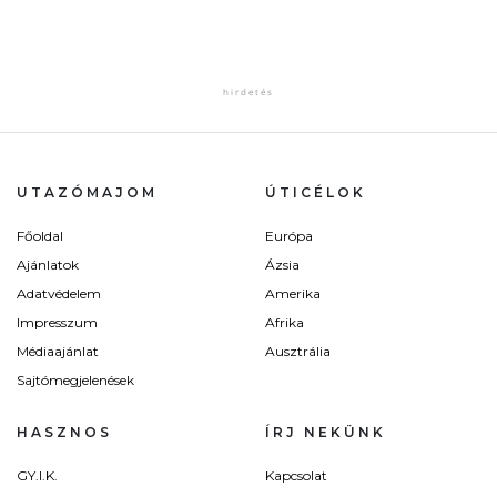
UTAZÓMAJOM
ÚTICÉLOK
Főoldal
Európa
Ajánlatok
Ázsia
Adatvédelem
Amerika
Impresszum
Afrika
Médiaajánlat
Ausztrália
Sajtómegjelenések
HASZNOS
ÍRJ NEKÜNK
GY.I.K.
Kapcsolat