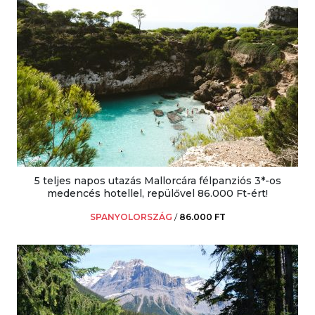
5 teljes napos utazás Mallorcára félpanziós 3*-os
medencés hotellel, repülővel 86.000 Ft-ért!
SPANYOLORSZÁG
/
86.000 FT