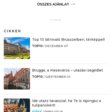
ÖSSZES AJÁNLAT
CIKKEK
Top 10 látnivaló Brüsszelben, térképpel!
TOP10
/
DECEMBER 07.
Brugge, a meseváros – utazási segédlet
TOP10
/
SZEPTEMBER 01.
Ide utazz tavasszal, ha Te is rajongsz a
tulipánokért!
HÍREK
/
FEBRUÁR 15.