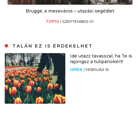
Brugge, a meseváros – utazási segédlet
TOP10
/
SZEPTEMBER 01.
TALÁN EZ IS ÉRDEKELHET
Ide utazz tavasszal, ha Te is
rajongsz a tulipánokért!
HÍREK
/
FEBRUÁR 15.