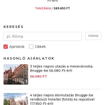
Ft-ért!
TANZÁNIA
/
289.650 FT
KERESÉS
Mehet
Ajánlatok
Cikkek
HASONLÓ AJÁNLATOK
3 teljes napos utazás a mesevárosba,
Brugge-be 56.080 Ft-ért!
56.080 FT
4 teljes napos álomutazás Brugge-be
rendkívüli hotellel (fotók) és repülővel
117.950 Ft-ért!