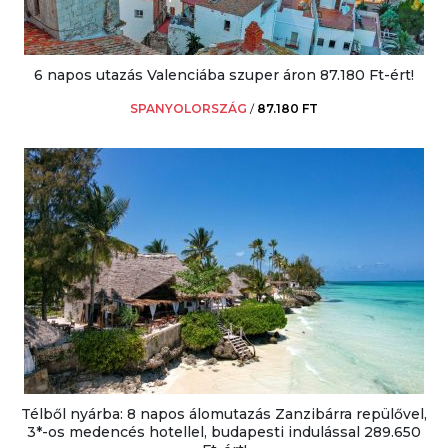
6 napos utazás Valenciába szuper áron 87.180 Ft-ért!
SPANYOLORSZÁG
/
87.180 FT
Télből nyárba: 8 napos álomutazás Zanzibárra repülővel,
3*-os medencés hotellel, budapesti indulással 289.650