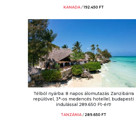
KANADA
/
192.450 FT
Télből nyárba: 8 napos álomutazás Zanzibárra
repülővel, 3*-os medencés hotellel, budapesti
indulással 289.650 Ft-ért!
TANZÁNIA
/
289.650 FT