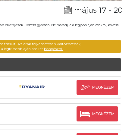
május 17 - 20
an érvényesek. Döntsd gyorsan. Ne maradj le a legjobb ajánlatokról, kövess
m frissült. Az árak folyamatosan változhatnak,
ű a legfrissebb ajánlatokat
böngészni.
MEGNÉZEM
MEGNÉZEM