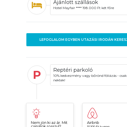
Ajánlott szállások
Hotel Mayfair **** 198.000 Ft két főre
LEFOGLALOM EGYBEN UTAZÁSI IRODÁN KERES
Reptéri parkoló
P
10% kedvezmény vagy bőrönd fóliázás - csak
nektek!
Nem jön ki az ár. Mit
Airbnb
csinálok rosszul?
10.100 Ft kupon