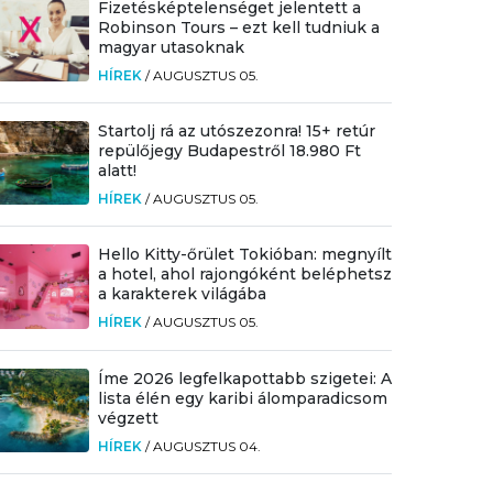
Fizetésképtelenséget jelentett a
Robinson Tours – ezt kell tudniuk a
magyar utasoknak
HÍREK
/
AUGUSZTUS 05.
Startolj rá az utószezonra! 15+ retúr
repülőjegy Budapestről 18.980 Ft
alatt!
HÍREK
/
AUGUSZTUS 05.
Hello Kitty-őrület Tokióban: megnyílt
a hotel, ahol rajongóként beléphetsz
a karakterek világába
HÍREK
/
AUGUSZTUS 05.
Íme 2026 legfelkapottabb szigetei: A
lista élén egy karibi álomparadicsom
végzett
HÍREK
/
AUGUSZTUS 04.