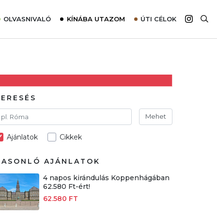
OLVASNIVALÓ
KÍNÁBA UTAZOM
ÚTI CÉLOK
Top 10 látnivalók térképpel
Európa
Tudnivalók az ajánlatok lefoglalásához
Ázsia
Tippek & Trükkök
Amerika
Utazómajom – CitySIM kártya a világutazóknak
Afrika
KERESÉS
Interjú
Ausztrália
Mehet
Élménybeszámolók
Ajánlatok
Cikkek
Szállodalátogatás
Sajtómegjelenések
HASONLÓ AJÁNLATOK
4 napos kirándulás Koppenhágában
62.580 Ft-ért!
62.580 FT