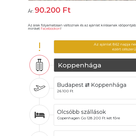
90.200
Ft
Ár:
Az árak folyamatosan változnak és az ajánlat kiírásanak időpontjáb
minket
Facebookon
!
!
Az ajánlat 862 napja ne
ezért célszer
Koppenhága
Budapest ⇄ Koppenhága
26.100 Ft
Olcsóbb szállások
Copenhagen Go 128.200 Ft két főre