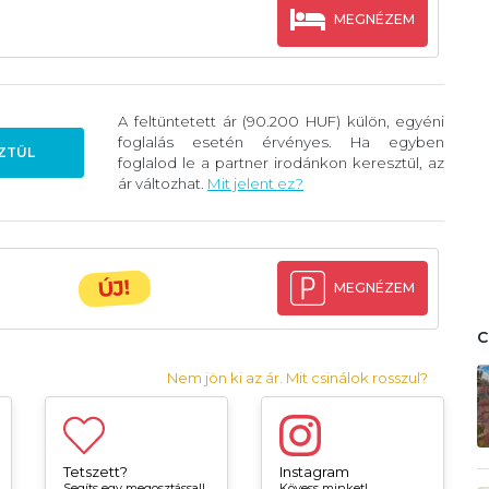
MEGNÉZEM
A feltüntetett ár (90.200 HUF) külön, egyéni
foglalás esetén érvényes. Ha egyben
ZTÜL
foglalod le a partner irodánkon keresztül, az
ár változhat.
Mit jelent ez?
ÚJ!
MEGNÉZEM
Nem jön ki az ár. Mit csinálok rosszul?
Tetszett?
Instagram
Segíts egy megosztással!
Kövess minket!