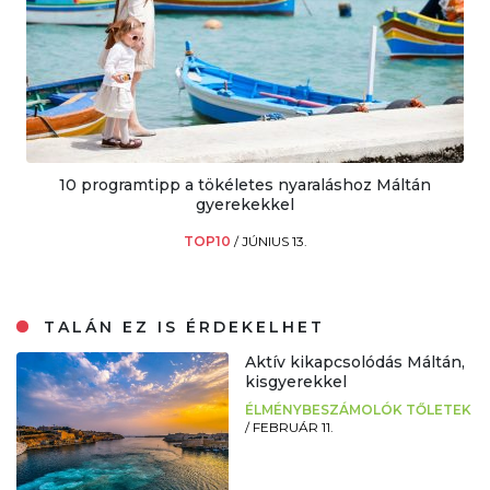
10 programtipp a tökéletes nyaraláshoz Máltán
gyerekekkel
TOP10
/
JÚNIUS 13.
TALÁN EZ IS ÉRDEKELHET
Aktív kikapcsolódás Máltán,
kisgyerekkel
ÉLMÉNYBESZÁMOLÓK TŐLETEK
/
FEBRUÁR 11.