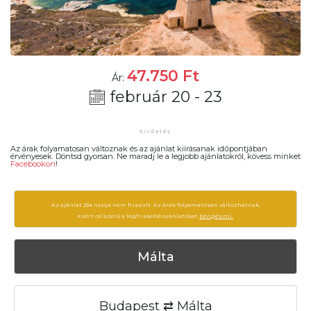
47.750
Ft
Ár:
február 20 - 23
Az árak folyamatosan változnak és az ajánlat kiírásanak időpontjában
érvényesek. Döntsd gyorsan. Ne maradj le a legjobb ajánlatokról, kövess minket
Facebookon
!
Az ajánlat 234 napja nem frissült. Az árak folyamatosan változhatnak,
ezért célszerű a legfrissebb ajánlatokat
böngészni.
Málta
Budapest ⇄ Málta