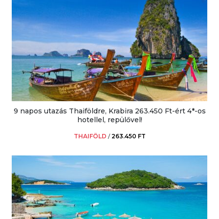
9 napos utazás Thaiföldre, Krabira 263.450 Ft-ért 4*-os
hotellel, repülővel!
THAIFÖLD
/
263.450 FT