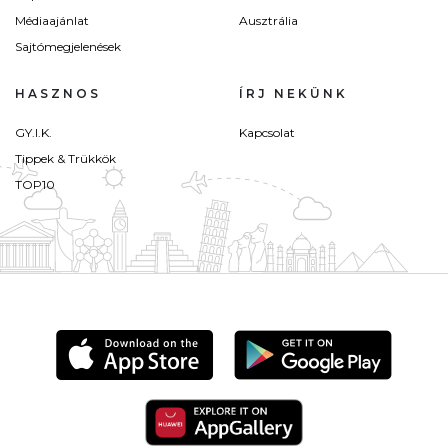
Médiaajánlat
Ausztrália
Sajtómegjelenések
HASZNOS
ÍRJ NEKÜNK
GY.I.K.
Kapcsolat
Tippek & Trükkök
TOP10