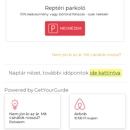
Reptéri parkoló
10% kedvezmény vagy bőrönd fóliázás - csak nektek!
MEGNÉZEM
Nem jön ki az ár. Mit csinálok rosszul?
Naptár nézet, további időpontok
ide kattintva
.
Powered by
GetYourGuide
Nem jön ki az ár. Mit
Airbnb
csinálok rosszul?
10.100 Ft kupon
Elolvasom