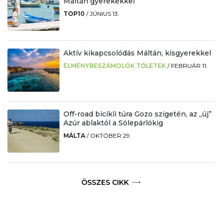
Máltán gyerekekkel
TOP10
/
JÚNIUS 13.
Aktív kikapcsolódás Máltán, kisgyerekkel
ÉLMÉNYBESZÁMOLÓK TŐLETEK
/
FEBRUÁR 11.
Off-road bicikli túra Gozo szigetén, az „új”
Azúr ablaktól a Sólepárlókig
MÁLTA
/
OKTÓBER 29.
ÖSSZES CIKK