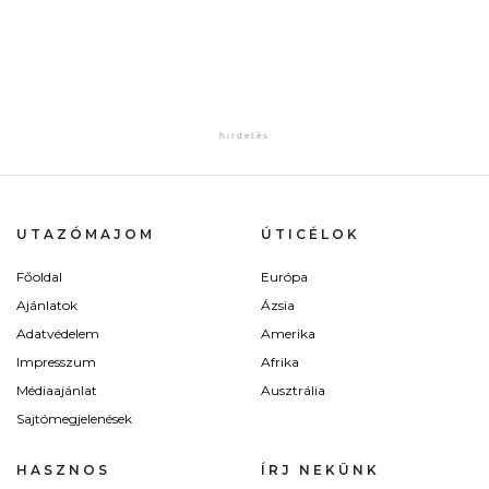
UTAZÓMAJOM
ÚTICÉLOK
Főoldal
Európa
Ajánlatok
Ázsia
Adatvédelem
Amerika
Impresszum
Afrika
Médiaajánlat
Ausztrália
Sajtómegjelenések
HASZNOS
ÍRJ NEKÜNK