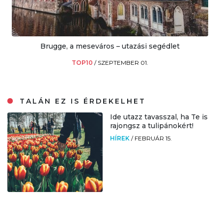
Brugge, a meseváros – utazási segédlet
TOP10
/
SZEPTEMBER 01.
TALÁN EZ IS ÉRDEKELHET
Ide utazz tavasszal, ha Te is
rajongsz a tulipánokért!
HÍREK
/
FEBRUÁR 15.