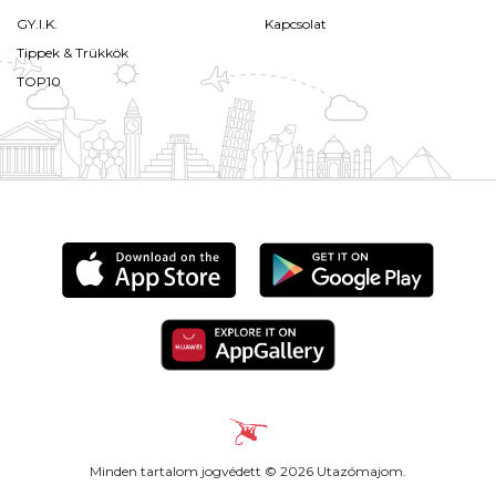
GY.I.K.
Kapcsolat
Tippek & Trükkök
TOP10
Minden tartalom jogvédett © 2026 Utazómajom.