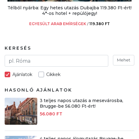
Télből nyárba: Egy hetes utazás Dubajba 119.380 Ft-ért!
4*-os hotel + repülőjegy!
EGYESÜLT ARAB EMÍRSÉGEK
/
119.380 FT
KERESÉS
Mehet
Ajánlatok
Cikkek
HASONLÓ AJÁNLATOK
3 teljes napos utazás a mesevárosba,
Brugge-be 56.080 Ft-ért!
56.080 FT
4 teljes napos álomutazás Brugge-be