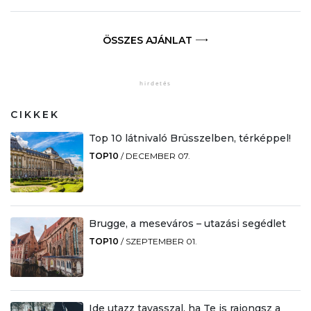
ÖSSZES AJÁNLAT
CIKKEK
Top 10 látnivaló Brüsszelben, térképpel!
TOP10
/
DECEMBER 07.
Brugge, a meseváros – utazási segédlet
TOP10
/
SZEPTEMBER 01.
Ide utazz tavasszal, ha Te is rajongsz a