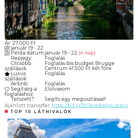
Ár:
27.000
Ft
január 19 - 22
Példa dátum:
január 19 - 22
(4 nap)
Repjegy:
Foglalás
Olcsóbb
Foglalás
ibis budget Brugge
Centrum 41.500 Ft két főre
szállások:
Luxus
Foglalás
szállások:
Airbnb:
Foglalás
Segítség a
Elolvasom
foglaláshoz:
Tetszett?
Segíts egy megosztással!
Ajánlott transzfer:
http://bit.ly/2tl1bxebelgiubelg
TOP 10 LÁTNIVALÓK