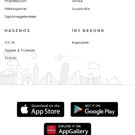
Impresszum
Afrika
Médiaajánlat
Ausztrália
Sajtómegjelenések
HASZNOS
ÍRJ NEKÜNK
GY.I.K.
Kapcsolat
Tippek & Trükkök
TOP10