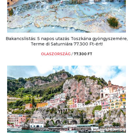
Bakancslistás: 5 napos utazás Toszkána gyöngyszemére,
Terme di Saturniára 77.300 Ft-ért!
OLASZORSZÁG
/
77.300 FT