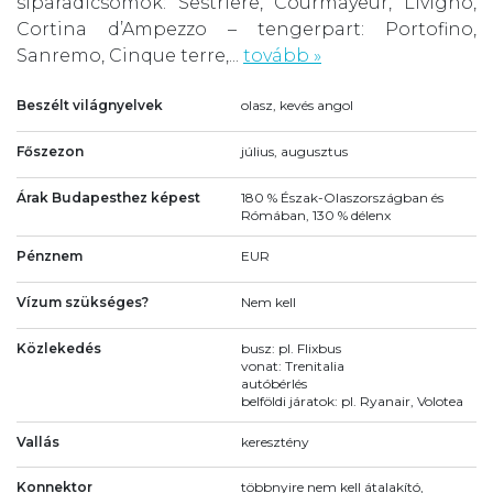
síparadicsomok: Sestriere, Courmayeur, Livigno,
Cortina d’Ampezzo – tengerpart: Portofino,
Sanremo, Cinque terre,...
tovább »
Beszélt világnyelvek
olasz, kevés angol
Főszezon
július, augusztus
Árak Budapesthez képest
180 % Észak-Olaszországban és
Rómában, 130 % délenx
Pénznem
EUR
Vízum szükséges?
Nem kell
Közlekedés
busz: pl. Flixbus
vonat: Trenitalia
autóbérlés
belföldi járatok: pl. Ryanair, Volotea
Vallás
keresztény
Konnektor
többnyire nem kell átalakító,