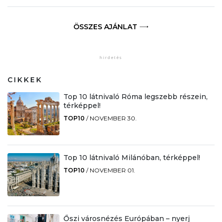
ÖSSZES AJÁNLAT
CIKKEK
Top 10 látnivaló Róma legszebb részein,
térképpel!
TOP10
/
NOVEMBER 30.
Top 10 látnivaló Milánóban, térképpel!
TOP10
/
NOVEMBER 01.
Őszi városnézés Európában – nyerj