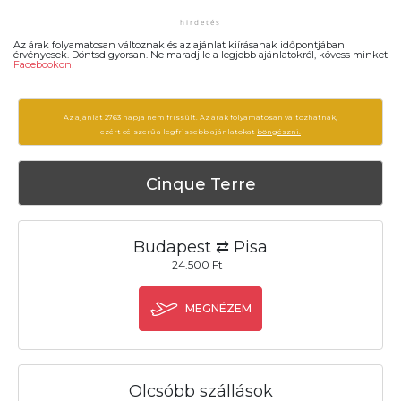
Az árak folyamatosan változnak és az ajánlat kiírásanak időpontjában
érvényesek. Döntsd gyorsan. Ne maradj le a legjobb ajánlatokról, kövess minket
Facebookon
!
Az ajánlat 2763 napja nem frissült. Az árak folyamatosan változhatnak,
ezért célszerű a legfrissebb ajánlatokat
böngészni.
Cinque Terre
Budapest ⇄ Pisa
24.500 Ft
MEGNÉZEM
Olcsóbb szállások