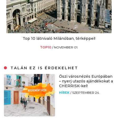
Top 10 látnivaló Milánóban, térképpel!
TOP10
/
NOVEMBER 01.
TALÁN EZ IS ÉRDEKELHET
Őszi városnézés Európában
– nyerj utazós ajándékokat a
CHERRISK-kel!
HÍREK
/
SZEPTEMBER 24.