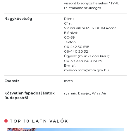
viszont bizonyos helyeken "TYPE
L" átalakító szükséges
Nagykövetség
Róma
Cím:
Via dei Villini 12-16. 00161 Roma
Előhívó:
00-39
Telefon:
06-442 30 598
06-440 20 32
Ügyelet (munkaidőn kívül):
00-39-348-800-81-59
E-mail:
mission.rom@mfa.gov.hu
Csapvíz
Iható
Közvetlen fapados járatok
ryanair, Easyjet, Wizz Air
Budapestről
TOP 10 LÁTNIVALÓK