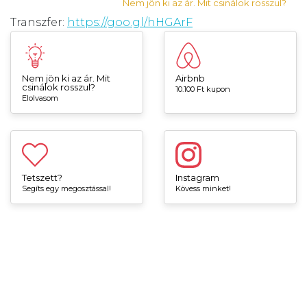
Nem jön ki az ár. Mit csinálok rosszul?
Transzfer:
https://goo.gl/hHGArF
Nem jön ki az ár. Mit
Airbnb
csinálok rosszul?
10.100 Ft kupon
Elolvasom
Tetszett?
Instagram
Segíts egy megosztással!
Kövess minket!