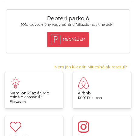
Reptéri parkoló
10% kedvezmény vagy bőrönd fóliázás - csak nektek!
MEGNÉZEM
Nem jön ki az ár. Mit csinálok rosszul?
Nem jön ki az ár. Mit
Airbnb
csinálok rosszul?
10.100 Ft kupon
Elolvasom