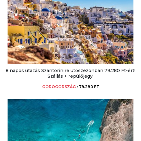
8 napos utazás Szantorinire utószezonban 79.280 Ft-ért!
Szállás + repülőjegy!
GÖRÖGORSZÁG
/
79.280 FT