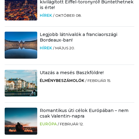
kivilágított Eiffel-toronyról! Büntethetnek
is érte!
HÍREK
/
OKTÓBER 08.
Legjobb látnivalók a franciaországi
Bordeaux-ban!
HÍREK
/
MÁJUS 20.
Utazás a mesés Baszkföldre!
ÉLMÉNYBESZÁMOLÓK
/
FEBRUÁR 15.
Romantikus úti célok Európában – nem
csak Valentin-napra
EURÓPA
/
FEBRUÁR 12.