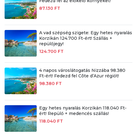
Fedezd fel az előkelő környéket!
87.130 FT
A vad szépség szigete: Egy hetes nyaralás
Korzikán 124.700 Ft-ért! Szállás +
repülőjegy!
124.700 FT
4 napos városlátogatás Nizzába 98.380
Ft-ért! Fedezd fel Côte d’Azur régiót!
98.380 FT
Egy hetes nyaralás Korzikán 118.040 Ft-
ért! Repülő + medencés szállás!
118.040 FT