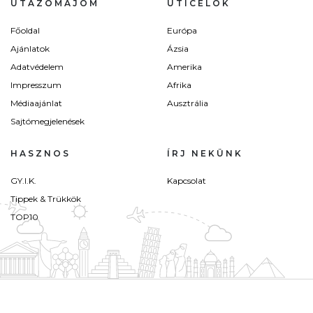
UTAZÓMAJOM
ÚTICÉLOK
Főoldal
Európa
Ajánlatok
Ázsia
Adatvédelem
Amerika
Impresszum
Afrika
Médiaajánlat
Ausztrália
Sajtómegjelenések
HASZNOS
ÍRJ NEKÜNK
GY.I.K.
Kapcsolat
Tippek & Trükkök
TOP10