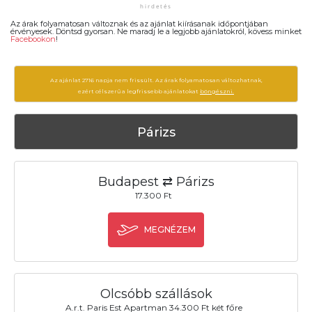
Az árak folyamatosan változnak és az ajánlat kiírásanak időpontjában
érvényesek. Döntsd gyorsan. Ne maradj le a legjobb ajánlatokról, kövess minket
Facebookon
!
Az ajánlat 2716 napja nem frissült. Az árak folyamatosan változhatnak,
ezért célszerű a legfrissebb ajánlatokat
böngészni.
Párizs
Budapest ⇄ Párizs
17.300 Ft
MEGNÉZEM
Olcsóbb szállások
A.r.t. Paris Est Apartman 34.300 Ft két főre