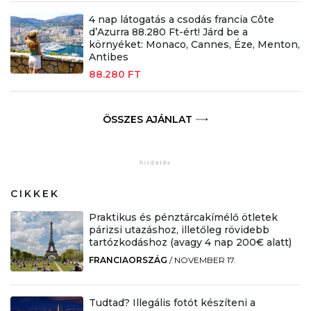
4 nap látogatás a csodás francia Côte
d’Azurra 88.280 Ft-ért! Járd be a
környéket: Monaco, Cannes, Éze, Menton,
Antibes
88.280 FT
ÖSSZES AJÁNLAT
CIKKEK
Praktikus és pénztárcakímélő ötletek
párizsi utazáshoz, illetőleg rövidebb
tartózkodáshoz (avagy 4 nap 200€ alatt)
FRANCIAORSZÁG
/
NOVEMBER 17.
Tudtad? Illegális fotót készíteni a