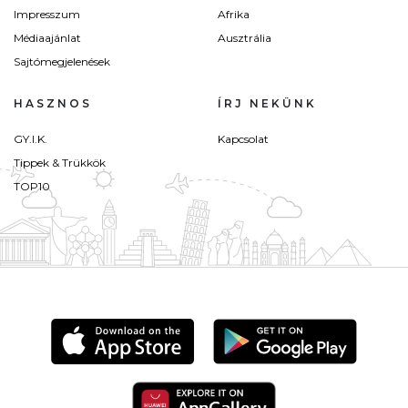
Impresszum
Afrika
Médiaajánlat
Ausztrália
Sajtómegjelenések
HASZNOS
ÍRJ NEKÜNK
GY.I.K.
Kapcsolat
Tippek & Trükkök
TOP10