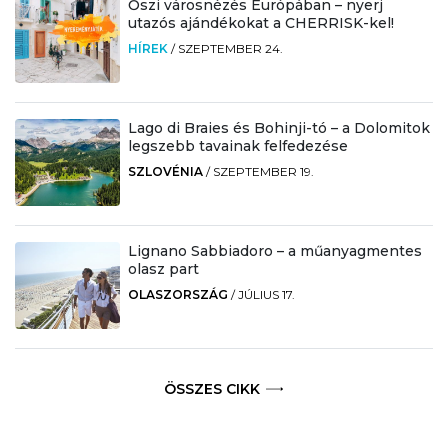
Őszi városnézés Európában – nyerj
utazós ajándékokat a CHERRISK-kel!
HÍREK
/
SZEPTEMBER 24.
Lago di Braies és Bohinji-tó – a Dolomitok
legszebb tavainak felfedezése
SZLOVÉNIA
/
SZEPTEMBER 19.
Lignano Sabbiadoro – a műanyagmentes
olasz part
OLASZORSZÁG
/
JÚLIUS 17.
ÖSSZES CIKK