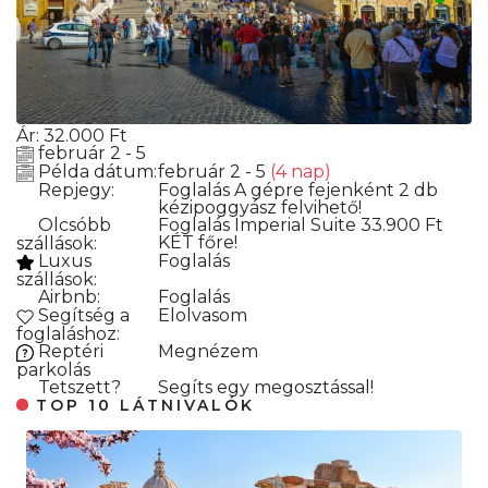
Ár:
32.000
Ft
február 2 - 5
Példa dátum:
február 2 - 5
(4 nap)
Repjegy:
Foglalás
A gépre fejenként 2 db
kézipoggyász felvihető!
Olcsóbb
Foglalás
Imperial Suite 33.900 Ft
KÉT főre!
szállások:
Luxus
Foglalás
szállások:
Airbnb:
Foglalás
Segítség a
Elolvasom
foglaláshoz:
Reptéri
Megnézem
parkolás
Tetszett?
Segíts egy megosztással!
TOP 10 LÁTNIVALÓK