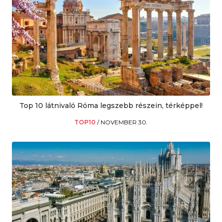
Top 10 látnivaló Róma legszebb részein, térképpel!
TOP10
/
NOVEMBER 30.