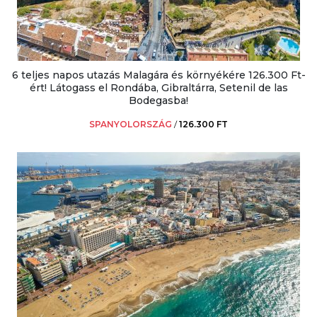
6 teljes napos utazás Malagára és környékére 126.300 Ft-
ért! Látogass el Rondába, Gibraltárra, Setenil de las
Bodegasba!
SPANYOLORSZÁG
/
126.300 FT