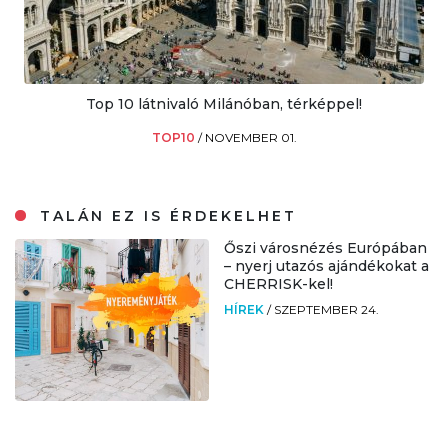
Top 10 látnivaló Milánóban, térképpel!
TOP10
/
NOVEMBER 01.
TALÁN EZ IS ÉRDEKELHET
Őszi városnézés Európában
– nyerj utazós ajándékokat a
CHERRISK-kel!
HÍREK
/
SZEPTEMBER 24.