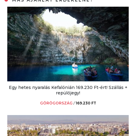
MÁS AJÁNLAT ÉRDEKELNE?
Egy hetes nyaralás Kefalónián 169.230 Ft-ért! Szállás +
repülőjegy!
GÖRÖGORSZÁG
/
169.230 FT