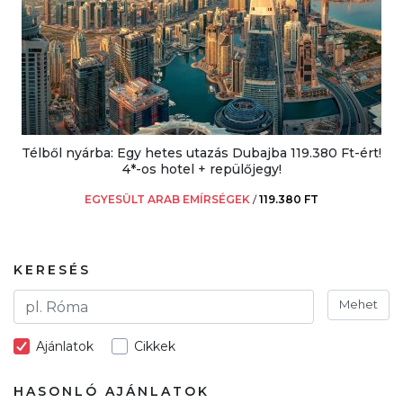
Télből nyárba: Egy hetes utazás Dubajba 119.380 Ft-ért!
4*-os hotel + repülőjegy!
EGYESÜLT ARAB EMÍRSÉGEK
/
119.380 FT
KERESÉS
Mehet
Ajánlatok
Cikkek
HASONLÓ AJÁNLATOK