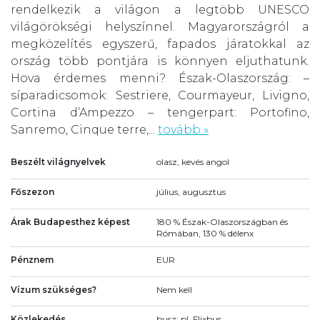
rendelkezik a világon a legtöbb UNESCO
világörökségi helyszínnel. Magyarországról a
megközelítés egyszerű, fapados járatokkal az
ország több pontjára is könnyen eljuthatunk.
Hova érdemes menni? Észak-Olaszország: –
síparadicsomok: Sestriere, Courmayeur, Livigno,
Cortina d’Ampezzo – tengerpart: Portofino,
Sanremo, Cinque terre,...
tovább »
Beszélt világnyelvek
olasz, kevés angol
Főszezon
július, augusztus
Árak Budapesthez képest
180 % Észak-Olaszországban és
Rómában, 130 % délenx
Pénznem
EUR
Vízum szükséges?
Nem kell
Közlekedés
busz: pl. Flixbus