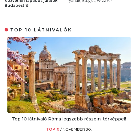
Közvetlen fapados járatok
ryanair, Easyjet, Wizz Air
Budapestről
TOP 10 LÁTNIVALÓK
Top 10 látnivaló Róma legszebb részein, térképpel!
TOP10
/
NOVEMBER 30.