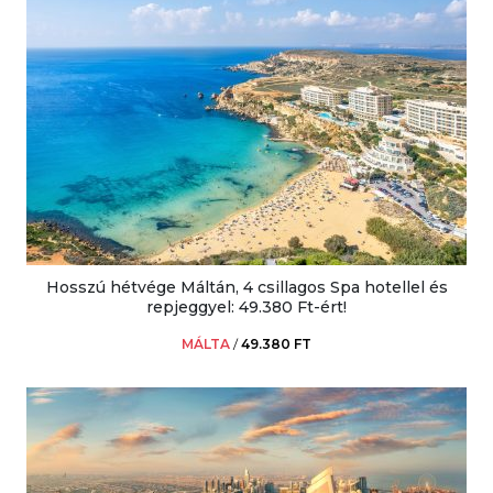
Hosszú hétvége Máltán, 4 csillagos Spa hotellel és
repjeggyel: 49.380 Ft-ért!
MÁLTA
/
49.380 FT