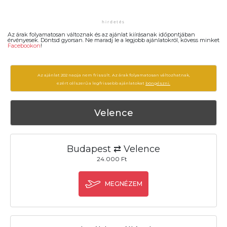
Az árak folyamatosan változnak és az ajánlat kiírásanak időpontjában
érvényesek. Döntsd gyorsan. Ne maradj le a legjobb ajánlatokról, kövess minket
Facebookon
!
Az ajánlat 202 napja nem frissült. Az árak folyamatosan változhatnak,
ezért célszerű a legfrissebb ajánlatokat
böngészni.
Velence
Budapest ⇄ Velence
24.000 Ft
MEGNÉZEM