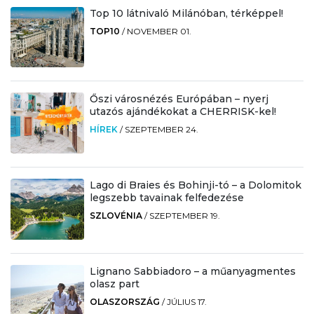
Top 10 látnivaló Milánóban, térképpel!
TOP10
/
NOVEMBER 01.
Őszi városnézés Európában – nyerj
utazós ajándékokat a CHERRISK-kel!
HÍREK
/
SZEPTEMBER 24.
Lago di Braies és Bohinji-tó – a Dolomitok
legszebb tavainak felfedezése
SZLOVÉNIA
/
SZEPTEMBER 19.
Lignano Sabbiadoro – a műanyagmentes
olasz part
OLASZORSZÁG
/
JÚLIUS 17.