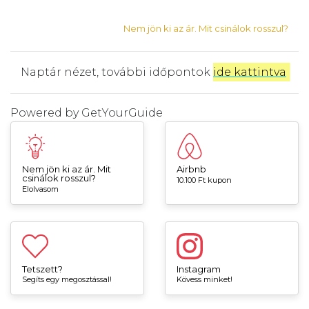
Nem jön ki az ár. Mit csinálok rosszul?
Naptár nézet, további időpontok
ide kattintva
.
Powered by
GetYourGuide
Nem jön ki az ár. Mit
Airbnb
csinálok rosszul?
10.100 Ft kupon
Elolvasom
Tetszett?
Instagram
Segíts egy megosztással!
Kövess minket!