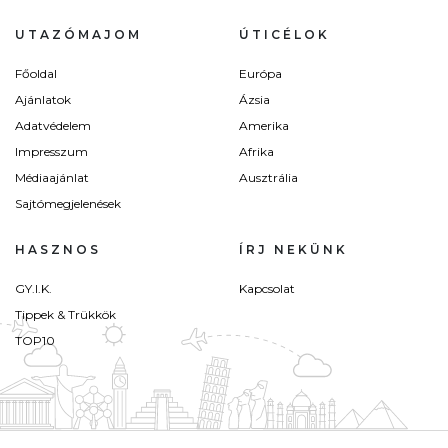
UTAZÓMAJOM
ÚTICÉLOK
Főoldal
Európa
Ajánlatok
Ázsia
Adatvédelem
Amerika
Impresszum
Afrika
Médiaajánlat
Ausztrália
Sajtómegjelenések
HASZNOS
ÍRJ NEKÜNK
GY.I.K.
Kapcsolat
Tippek & Trükkök
TOP10