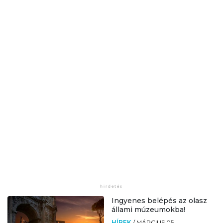
Ingyenes belépés az olasz
állami múzeumokba!
HÍREK
/
MÁRCIUS 05.