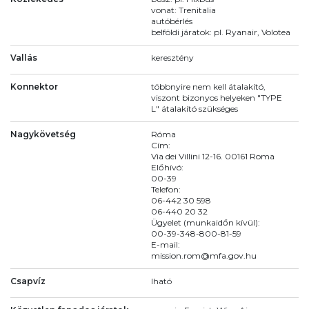
vonat: Trenitalia
autóbérlés
belföldi járatok: pl. Ryanair, Volotea
Vallás
keresztény
Konnektor
többnyire nem kell átalakító,
viszont bizonyos helyeken "TYPE
L" átalakító szükséges
Nagykövetség
Róma
Cím:
Via dei Villini 12-16. 00161 Roma
Előhívó:
00-39
Telefon:
06-442 30 598
06-440 20 32
Ügyelet (munkaidőn kívül):
00-39-348-800-81-59
E-mail:
mission.rom@mfa.gov.hu
Csapvíz
Iható