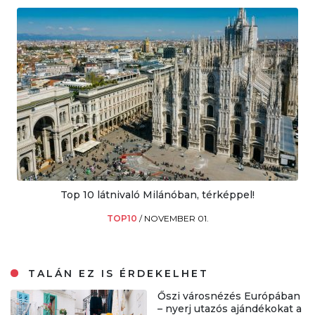
Top 10 látnivaló Milánóban, térképpel!
TOP10
/
NOVEMBER 01.
TALÁN EZ IS ÉRDEKELHET
Őszi városnézés Európában
– nyerj utazós ajándékokat a