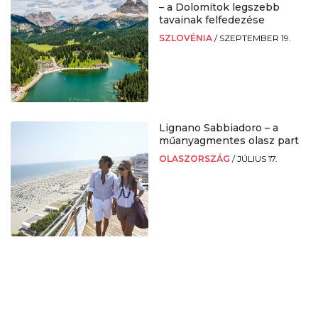
– a Dolomitok legszebb
tavainak felfedezése
SZLOVÉNIA
/
SZEPTEMBER 19.
Lignano Sabbiadoro – a
műanyagmentes olasz part
OLASZORSZÁG
/
JÚLIUS 17.