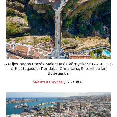
6 teljes napos utazás Malagára és környékére 126.300 Ft-
ért! Látogass el Rondába, Gibraltárra, Setenil de las
Bodegasba!
SPANYOLORSZÁG
/
126.300 FT