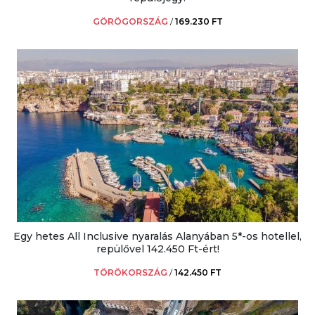
GÖRÖGORSZÁG
/
169.230 FT
Egy hetes All Inclusive nyaralás Alanyában 5*-os hotellel,
repülővel 142.450 Ft-ért!
TÖRÖKORSZÁG
/
142.450 FT