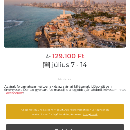
129.100
Ft
Ár:
július 7 - 14
Az árak folyamatosan változnak és az ajánlat kiírásanak időpontjában
érvényesek. Döntsd gyorsan. Ne maradj le a legjobb ajánlatokról, kövess minket
Facebookon
!
Az ajánlat 1164 napja nem frissült. Az árak folyamatosan változhatnak,
ezért célszerű a legfrissebb ajánlatokat
böngészni.