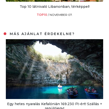
Top 10 látnivaló Libanonban, térképpel!
TOP10
/
NOVEMBER 07.
MÁS AJÁNLAT ÉRDEKELNE?
Egy hetes nyaralás Kefalónián 169.230 Ft-ért! Szállás +
repülőjegy!