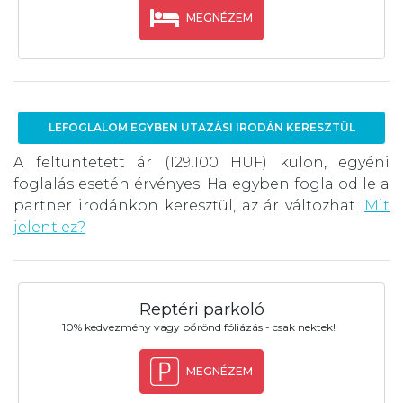
MEGNÉZEM
LEFOGLALOM EGYBEN UTAZÁSI IRODÁN KERESZTÜL
A feltüntetett ár (129.100 HUF) külön, egyéni
foglalás esetén érvényes. Ha egyben foglalod le a
partner irodánkon keresztül, az ár változhat.
Mit
jelent ez?
Reptéri parkoló
10% kedvezmény vagy bőrönd fóliázás - csak nektek!
MEGNÉZEM