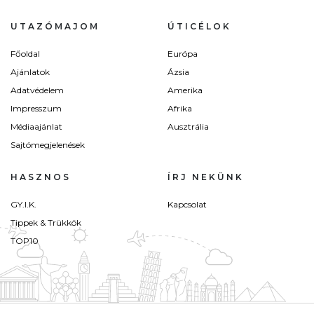
UTAZÓMAJOM
ÚTICÉLOK
Főoldal
Európa
Ajánlatok
Ázsia
Adatvédelem
Amerika
Impresszum
Afrika
Médiaajánlat
Ausztrália
Sajtómegjelenések
HASZNOS
ÍRJ NEKÜNK
GY.I.K.
Kapcsolat
Tippek & Trükkök
TOP10