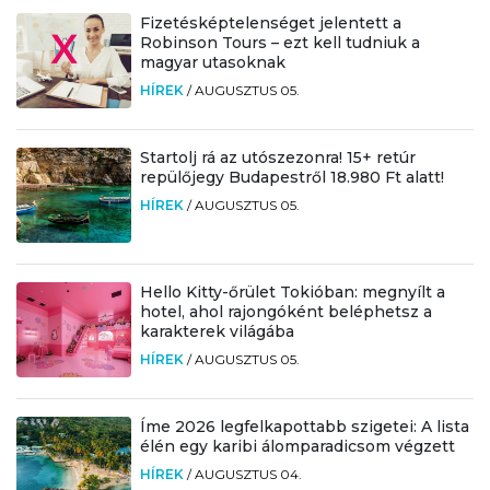
Fizetésképtelenséget jelentett a
Robinson Tours – ezt kell tudniuk a
magyar utasoknak
HÍREK
/
AUGUSZTUS 05.
Startolj rá az utószezonra! 15+ retúr
repülőjegy Budapestről 18.980 Ft alatt!
HÍREK
/
AUGUSZTUS 05.
Hello Kitty-őrület Tokióban: megnyílt a
hotel, ahol rajongóként beléphetsz a
karakterek világába
HÍREK
/
AUGUSZTUS 05.
Íme 2026 legfelkapottabb szigetei: A lista
élén egy karibi álomparadicsom végzett
HÍREK
/
AUGUSZTUS 04.