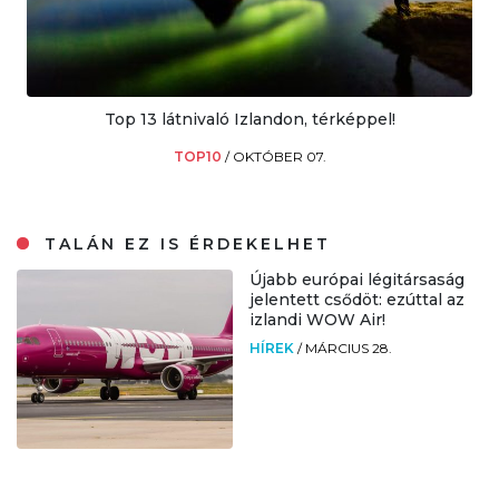
Top 13 látnivaló Izlandon, térképpel!
TOP10
/
OKTÓBER 07.
TALÁN EZ IS ÉRDEKELHET
Újabb európai légitársaság
jelentett csődöt: ezúttal az
izlandi WOW Air!
HÍREK
/
MÁRCIUS 28.