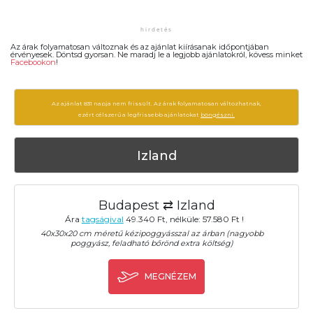
Az árak folyamatosan változnak és az ajánlat kiírásanak időpontjában
érvényesek. Döntsd gyorsan. Ne maradj le a legjobb ajánlatokról, kövess minket
Facebookon
!
Az ajánlat 831 napja nem frissült. Az árak folyamatosan változhatnak,
ezért célszerű a legfrissebb ajánlatokat
böngészni.
Izland
Budapest ⇄ Izland
Ára
tagságival
49.340 Ft, nélküle: 57.580 Ft !
40x30x20 cm méretű kézipoggyásszal az árban (nagyobb
poggyász, feladható bőrönd extra költség)
MEGNÉZEM