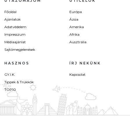
UTAZÓMAJOM
ÚTICÉLOK
Főoldal
Európa
Ajánlatok
Ázsia
Adatvédelem
Amerika
Impresszum
Afrika
Médiaajánlat
Ausztrália
Sajtómegjelenések
HASZNOS
ÍRJ NEKÜNK
GY.I.K.
Kapcsolat
Tippek & Trükkök
TOP10