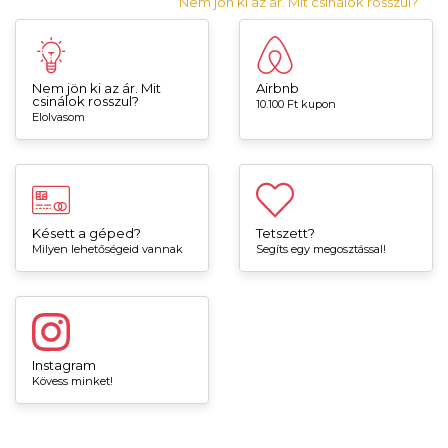
Nem jön ki az ár. Mit csinálok rosszul?
Nem jön ki az ár. Mit
Airbnb
csinálok rosszul?
10.100 Ft kupon
Elolvasom
Késett a géped?
Tetszett?
Milyen lehetőségeid vannak
Segíts egy megosztással!
Instagram
Kövess minket!