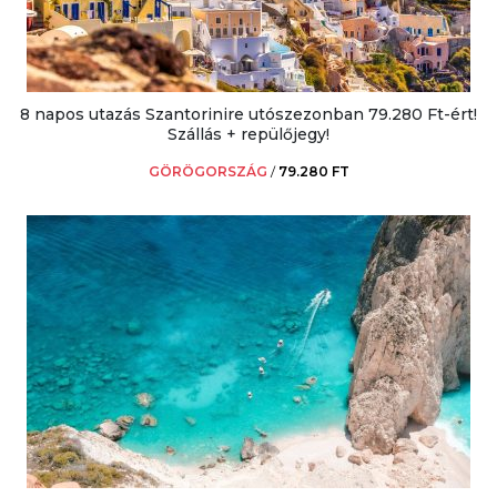
8 napos utazás Szantorinire utószezonban 79.280 Ft-ért!
Szállás + repülőjegy!
GÖRÖGORSZÁG
/
79.280 FT