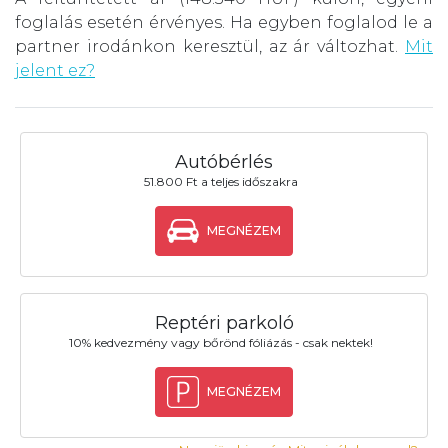
foglalás esetén érvényes. Ha egyben foglalod le a
partner irodánkon keresztül, az ár változhat.
Mit
jelent ez?
Autóbérlés
51.800 Ft a teljes időszakra
MEGNÉZEM
Reptéri parkoló
10% kedvezmény vagy bőrönd fóliázás - csak nektek!
MEGNÉZEM