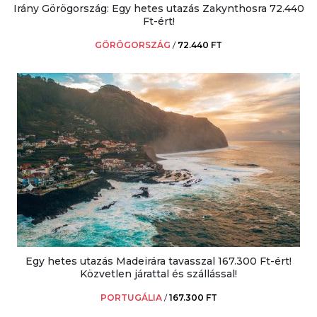
Irány Görögország: Egy hetes utazás Zakynthosra 72.440
Ft-ért!
GÖRÖGORSZÁG
/
72.440 FT
Egy hetes utazás Madeirára tavasszal 167.300 Ft-ért!
Közvetlen járattal és szállással!
PORTUGÁLIA
/
167.300 FT