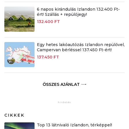
6 napos kirándulás Izlandon 132.400 Ft-
ért! Szállás + repülőjegy!
132.400 FT
Egy hetes lakóautózás Izlandon repülővel,
Campervan bérléssel 137.450 Ft-ért!
137.450 FT
ÖSSZES AJÁNLAT
CIKKEK
Top 13 látnivaló Izlandon, térképpel!