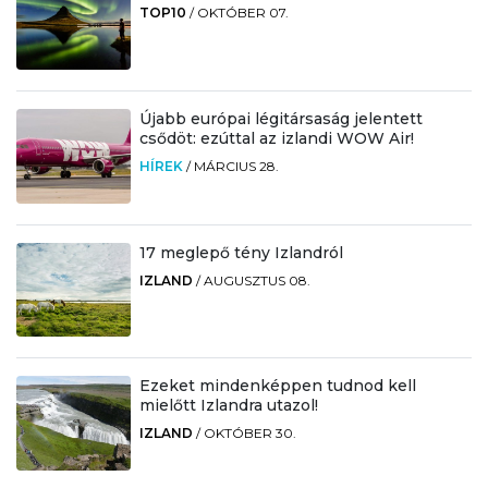
TOP10
/
OKTÓBER 07.
Újabb európai légitársaság jelentett
csődöt: ezúttal az izlandi WOW Air!
HÍREK
/
MÁRCIUS 28.
17 meglepő tény Izlandról
IZLAND
/
AUGUSZTUS 08.
Ezeket mindenképpen tudnod kell
mielőtt Izlandra utazol!
IZLAND
/
OKTÓBER 30.