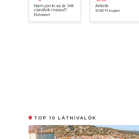
Nem jön ki az ár. Mit
Airbnb
csinálok rosszul?
10.100 Ft kupon
Elolvasom
TOP 10 LÁTNIVALÓK