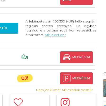
A feltüntetett ár (105.350 HUF) külön, egyéni
foglalás esetén érvényes. Ha egyben
ZTÜL
foglalod le a partner irodánkon keresztül, az
ár változhat.
Mit jelent ez?
ÚJ!
MEGNÉZEM
ÚJ!
MEGNÉZEM
Nem jön ki az ár. Mit csinálok rosszul?