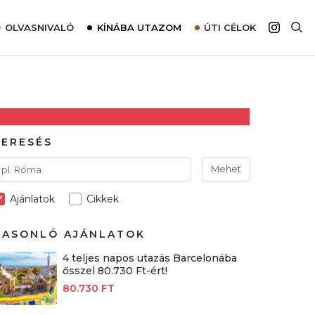
OLVASNIVALÓ
KÍNÁBA UTAZOM
ÚTI CÉLOK
Top 10 látnivalók térképpel
Európa
Tudnivalók az ajánlatok lefoglalásához
Ázsia
Tippek & Trükkök
Amerika
Utazómajom – CitySIM kártya a világutazóknak
Afrika
KERESÉS
Interjú
Ausztrália
Mehet
Élménybeszámolók
Ajánlatok
Cikkek
Szállodalátogatás
Sajtómegjelenések
HASONLÓ AJÁNLATOK
4 teljes napos utazás Barcelonába
ősszel 80.730 Ft-ért!
80.730 FT