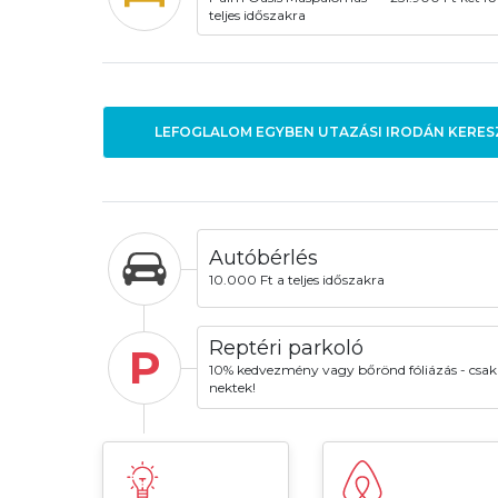
teljes időszakra
LEFOGLALOM EGYBEN UTAZÁSI IRODÁN KERES
Autóbérlés
10.000 Ft a teljes időszakra
Reptéri parkoló
P
10% kedvezmény vagy bőrönd fóliázás - csak
nektek!