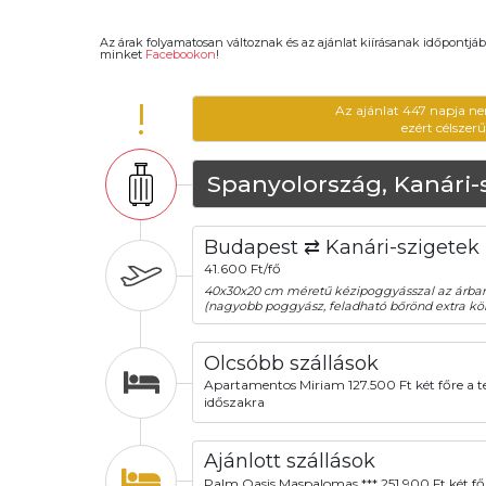
Az árak folyamatosan változnak és az ajánlat kiírásanak időpontjáb
minket
Facebookon
!
!
Az ajánlat 447 napja ne
ezért célszer
Spanyolország, Kanári-
Budapest ⇄ Kanári-szigetek
41.600 Ft/fő
40x30x20 cm méretű kézipoggyásszal az árba
(nagyobb poggyász, feladható bőrönd extra köl
Olcsóbb szállások
Apartamentos Miriam 127.500 Ft két főre a te
időszakra
Ajánlott szállások
Palm Oasis Maspalomas *** 251.900 Ft két fő