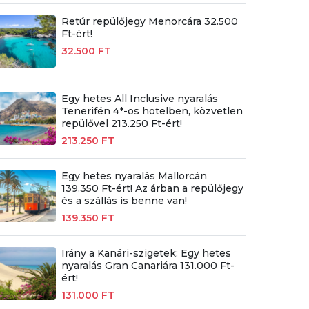
Retúr repülőjegy Menorcára 32.500
Ft-ért!
32.500 FT
Egy hetes All Inclusive nyaralás
Tenerifén 4*-os hotelben, közvetlen
repülővel 213.250 Ft-ért!
213.250 FT
Egy hetes nyaralás Mallorcán
139.350 Ft-ért! Az árban a repülőjegy
és a szállás is benne van!
139.350 FT
Irány a Kanári-szigetek: Egy hetes
nyaralás Gran Canariára 131.000 Ft-
ért!
131.000 FT