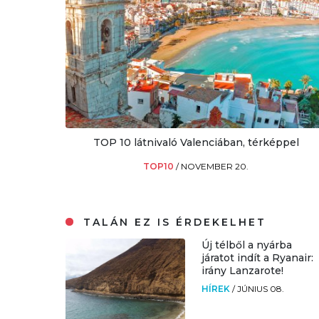
TOP 10 látnivaló Valenciában, térképpel
TOP10
/
NOVEMBER 20.
TALÁN EZ IS ÉRDEKELHET
Új télből a nyárba
járatot indít a Ryanair:
irány Lanzarote!
HÍREK
/
JÚNIUS 08.