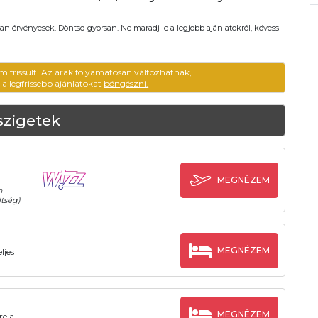
an érvényesek. Döntsd gyorsan. Ne maradj le a legjobb ajánlatokról, kövess
m frissült. Az árak folyamatosan változhatnak,
ű a legfrissebb ajánlatokat
böngészni.
szigetek
MEGNÉZEM
n
tség)
MEGNÉZEM
ljes
MEGNÉZEM
re a