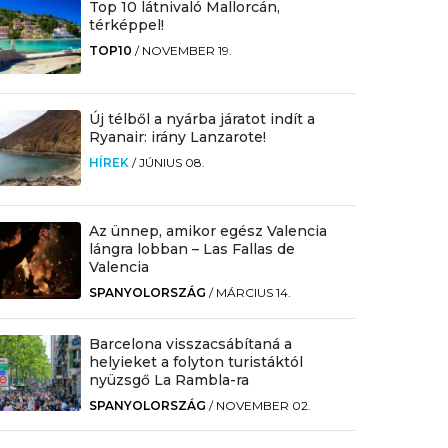
Top 10 látnivaló Mallorcán,
térképpel!
TOP10
/
NOVEMBER 19.
Új télből a nyárba járatot indít a
Ryanair: irány Lanzarote!
HÍREK
/
JÚNIUS 08.
Az ünnep, amikor egész Valencia
lángra lobban – Las Fallas de
Valencia
SPANYOLORSZÁG
/
MÁRCIUS 14.
Barcelona visszacsábítaná a
helyieket a folyton turistáktól
nyüzsgő La Rambla-ra
SPANYOLORSZÁG
/
NOVEMBER 02.