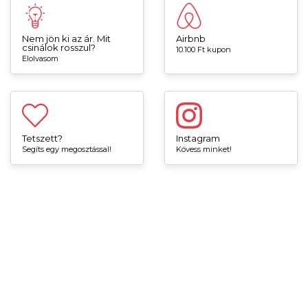
Nem jön ki az ár. Mit
Airbnb
csinálok rosszul?
10.100 Ft kupon
Elolvasom
Tetszett?
Instagram
Segíts egy megosztással!
Kövess minket!