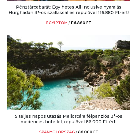
Pénztárcabarát: Egy hetes All Inclusive nyaralás
Hurghadán 3*-os szállással és repülővel 116.880 Ft-ért!
EGYIPTOM
/
116.880 FT
5 teljes napos utazás Mallorcára félpanziós 3*-os
medencés hotellel, repülővel 86.000 Ft-ért!
SPANYOLORSZÁG
/
86.000 FT