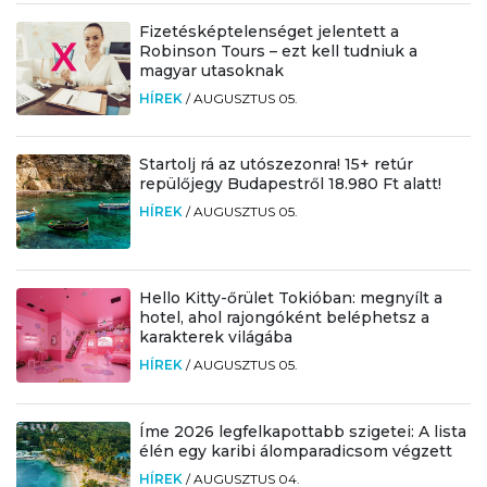
Fizetésképtelenséget jelentett a
Robinson Tours – ezt kell tudniuk a
magyar utasoknak
HÍREK
/
AUGUSZTUS 05.
Startolj rá az utószezonra! 15+ retúr
repülőjegy Budapestről 18.980 Ft alatt!
HÍREK
/
AUGUSZTUS 05.
Hello Kitty-őrület Tokióban: megnyílt a
hotel, ahol rajongóként beléphetsz a
karakterek világába
HÍREK
/
AUGUSZTUS 05.
Íme 2026 legfelkapottabb szigetei: A lista
élén egy karibi álomparadicsom végzett
HÍREK
/
AUGUSZTUS 04.