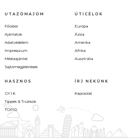
UTAZÓMAJOM
ÚTICÉLOK
Főoldal
Európa
Ajánlatok
Ázsia
Adatvédelem
Amerika
Impresszum
Afrika
Médiaajánlat
Ausztrália
Sajtómegjelenések
HASZNOS
ÍRJ NEKÜNK
GY.I.K.
Kapcsolat
Tippek & Trükkök
TOP10