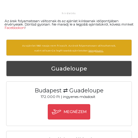
Az árak folyamatosan változnak és az ajánlat kiírásanak időpontjában
érvényesek. Döntsd gyorsan. Ne maradj le a legjobb ajánlatokról, kövess minket
Facebookon
!
Az ajánlat 1861 napja nem frissült. Az árak folyamatosan változhatnak,
ezért célszerű a legfrissebb ajánlatokat
böngészni.
Guadeloupe
Budapest ⇄ Guadeloupe
172.000 Ft | ingyenes mósdosít
MEGNÉZEM