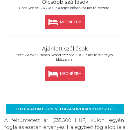
Olcsóbb szállások
Chez Venise 126.700 Ft a teljes időszakra két fő részére
MEGNÉZEM
Ajánlott szállások
Hotel Arawak Beach Resort **** 553.200 Ft két főre a teljes
időszakra
MEGNÉZEM
LEFOGLALOM EGYBEN UTAZÁSI IRODÁN KERESZTÜL
A feltüntetett ár (235.500 HUF) külön, egyéni
foglalás esetén érvényes. Ha egyben foglalod le a