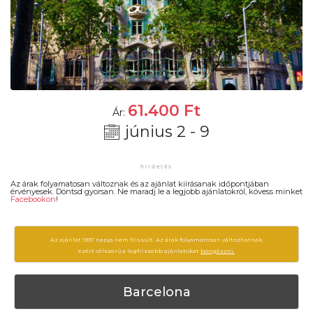
61.400
Ft
Ár:
június 2 - 9
Az árak folyamatosan változnak és az ajánlat kiírásanak időpontjában
érvényesek. Döntsd gyorsan. Ne maradj le a legjobb ajánlatokról, kövess minket
Facebookon
!
Az ajánlat 1937 napja nem frissült. Az árak folyamatosan változhatnak,
ezért célszerű a legfrissebb ajánlatokat
böngészni.
Barcelona