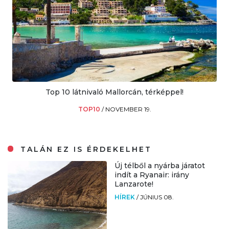
Top 10 látnivaló Mallorcán, térképpel!
TOP10
/
NOVEMBER 19.
TALÁN EZ IS ÉRDEKELHET
Új télből a nyárba járatot
indít a Ryanair: irány
Lanzarote!
HÍREK
/
JÚNIUS 08.