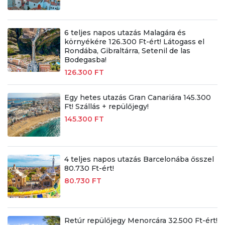
6 teljes napos utazás Malagára és
környékére 126.300 Ft-ért! Látogass el
Rondába, Gibraltárra, Setenil de las
Bodegasba!
126.300 FT
Egy hetes utazás Gran Canariára 145.300
Ft! Szállás + repülőjegy!
145.300 FT
4 teljes napos utazás Barcelonába ősszel
80.730 Ft-ért!
80.730 FT
Retúr repülőjegy Menorcára 32.500 Ft-ért!