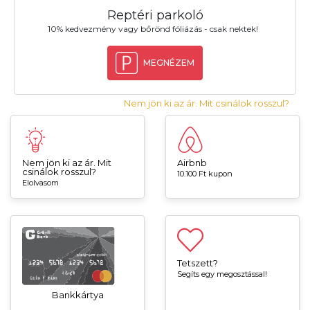
Reptéri parkoló
10% kedvezmény vagy bőrönd fóliázás - csak nektek!
MEGNÉZEM
Nem jön ki az ár. Mit csinálok rosszul?
Nem jön ki az ár. Mit
Airbnb
csinálok rosszul?
10.100 Ft kupon
Elolvasom
Tetszett?
Segíts egy megosztással!
Bankkártya