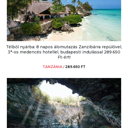
Télből nyárba: 8 napos álomutazás Zanzibárra repülővel,
3*-os medencés hotellel, budapesti indulással 289.650
Ft-ért!
TANZÁNIA
/
289.650 FT