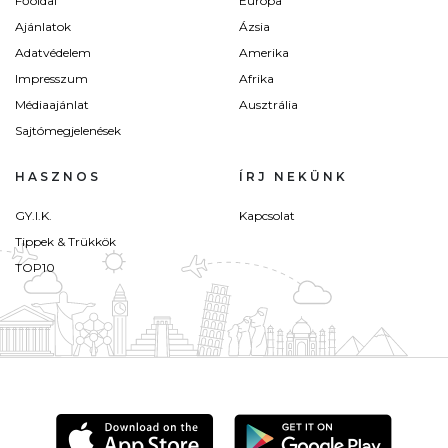
Főoldal
Európa
Ajánlatok
Ázsia
Adatvédelem
Amerika
Impresszum
Afrika
Médiaajánlat
Ausztrália
Sajtómegjelenések
HASZNOS
ÍRJ NEKÜNK
GY.I.K.
Kapcsolat
Tippek & Trükkök
TOP10