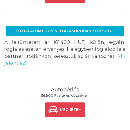
LEFOGLALOM EGYBEN UTAZÁSI IRODÁN KERESZTÜL
A feltüntetett ár (61.400 HUF) külön, egyéni
foglalás esetén érvényes. Ha egyben foglalod le a
partner irodánkon keresztül, az ár változhat.
Mit
jelent ez?
Autóbérlés
56.800 Ft a teljes időszakra
MEGNÉZEM