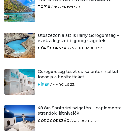
TOP10
/
NOVEMBER 29.
Utószezon alatt is irány Görögország –
ezek a legszebb görög szigetek
GÖRÖGORSZÁG
/
SZEPTEMBER 04.
Görögország teszt és karantén nélkül
fogadja a beoltottakat
HÍREK
/
MÁRCIUS 23.
48 óra Santorini szigetén – naplemente,
strandok, látnivalók
GÖRÖGORSZÁG
/
AUGUSZTUS 22.