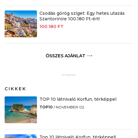
Csodás görög sziget: Egy hetes utazás
Szantorinire 100.180 Ft-ért!
100.180 FT
ÖSSZES AJÁNLAT
CIKKEK
TOP 10 látnivaló Korfun, térképpel
TOP10
/
NOVEMBER 02.
Top 10 látnivaló Korfun, térképpel!