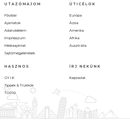
UTAZÓMAJOM
ÚTICÉLOK
Főoldal
Európa
Ajánlatok
Ázsia
Adatvédelem
Amerika
Impresszum
Afrika
Médiaajánlat
Ausztrália
Sajtómegjelenések
HASZNOS
ÍRJ NEKÜNK
GY.I.K.
Kapcsolat
Tippek & Trükkök
TOP10