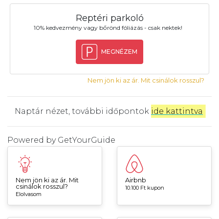
Reptéri parkoló
10% kedvezmény vagy bőrönd fóliázás - csak nektek!
MEGNÉZEM
Nem jön ki az ár. Mit csinálok rosszul?
Naptár nézet, további időpontok
ide kattintva
.
Powered by
GetYourGuide
Nem jön ki az ár. Mit
Airbnb
csinálok rosszul?
10.100 Ft kupon
Elolvasom