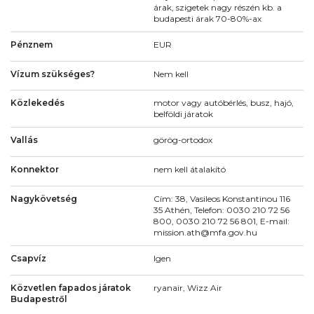
árak, szigetek nagy részén kb. a
budapesti árak 70-80%-ax
Pénznem
EUR
Vízum szükséges?
Nem kell
Közlekedés
motor vagy autóbérlés, busz, hajó,
belföldi járatok
Vallás
görög-ortodox
Konnektor
nem kell átalakító
Nagykövetség
Cím: 38, Vasileos Konstantinou 116
35 Athén, Telefon: 0030 210 72 56
800, 0030 210 72 56 801, E-mail:
mission.ath@mfa.gov.hu
Csapvíz
Igen
Közvetlen fapados járatok
ryanair, Wizz Air
Budapestről