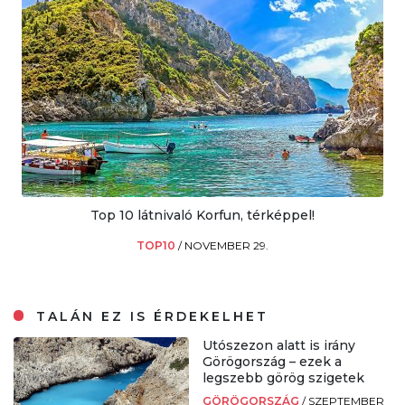
Top 10 látnivaló Korfun, térképpel!
TOP10
/
NOVEMBER 29.
TALÁN EZ IS ÉRDEKELHET
Utószezon alatt is irány
Görögország – ezek a
legszebb görög szigetek
GÖRÖGORSZÁG
/
SZEPTEMBER