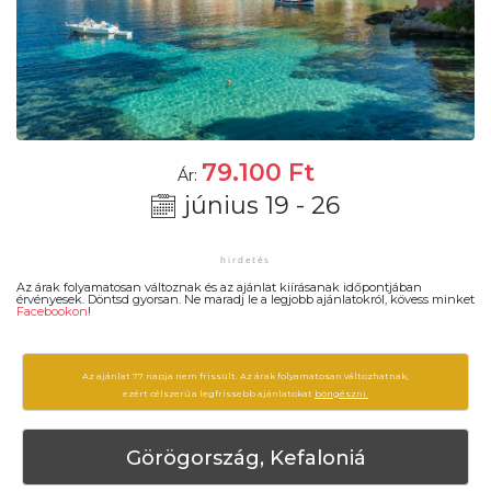
79.100
Ft
Ár:
június 19 - 26
Az árak folyamatosan változnak és az ajánlat kiírásanak időpontjában
érvényesek. Döntsd gyorsan. Ne maradj le a legjobb ajánlatokról, kövess minket
Facebookon
!
Az ajánlat 77 napja nem frissült. Az árak folyamatosan változhatnak,
ezért célszerű a legfrissebb ajánlatokat
böngészni.
Görögország, Kefaloniá