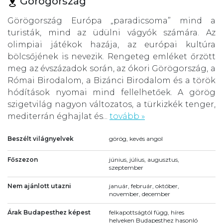
Görögország
Görögország Európa „paradicsoma” mind a
turisták, mind az üdülni vágyók számára. Az
olimpiai játékok hazája, az európai kultúra
bölcsőjének is nevezik. Rengeteg emléket őrzött
meg az évszázadok során, az ókori Görögország, a
Római Birodalom, a Bizánci Birodalom és a török
hódítások nyomai mind fellelhetőek. A görög
szigetvilág nagyon változatos, a türkizkék tenger,
mediterrán éghajlat és...
tovább »
Beszélt világnyelvek
görög, kevés angol
Főszezon
június, július, augusztus,
szeptember
Nem ajánlott utazni
január, február, október,
november, december
Árak Budapesthez képest
felkapottságtól függ, híres
helyeken Budapesthez hasonló