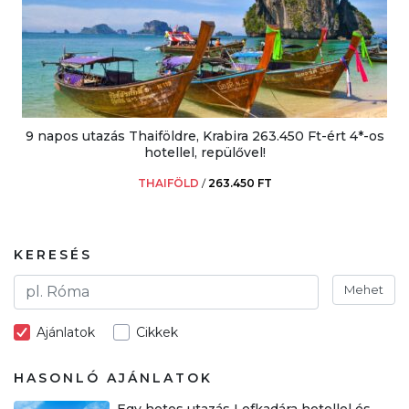
9 napos utazás Thaiföldre, Krabira 263.450 Ft-ért 4*-os
hotellel, repülővel!
THAIFÖLD
/
263.450 FT
KERESÉS
Mehet
Ajánlatok
Cikkek
HASONLÓ AJÁNLATOK
Egy hetes utazás Lefkadára hotellel és