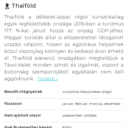
Thaiföld
Thaiföld a délkelet-ázsiai régió turisztikailag
egyik legfejlettebb országa. 2016-ban a turizmus
17.7 %-kal járult hozzá az ország GDP-jéhez.
Magyar turisták által is előszeretettel látogatott
utazási célpont, hiszen az egzotikus helyszínek
közül viszonylag könnyen és kedvező áron érhető
el. Thaiföld ezerarcú országában megtaláljuk a
Távol-Kelet minden színét és izgalmát, viszont a
biztonság szempontjából egyáltalán nem kell
aggódnunk....
tovább »
Beszélt világnyelvek
turisztikai helyszíneken angol
Főszezon
január, február, március, december
Nem ajánlott utazni
szeptember, október
Árak Budapesthez képest
80%x