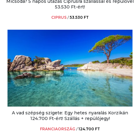
Micsoda? 5 napos utazás Ciprusra szállással és repülővel
53.530 Ft-ért!
CIPRUS
/
53.530 FT
A vad szépség szigete: Egy hetes nyaralás Korzikán
124.700 Ft-ért! Szállás + repülőjegy!
FRANCIAORSZÁG
/
124.700 FT