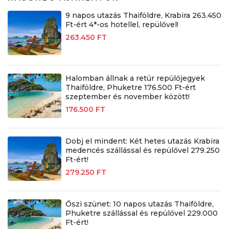
9 napos utazás Thaiföldre, Krabira 263.450
Ft-ért 4*-os hotellel, repülővel!
263.450 FT
Halomban állnak a retúr repülőjegyek
Thaiföldre, Phuketre 176.500 Ft-ért
szeptember és november között!
176.500 FT
Dobj el mindent: Két hetes utazás Krabira
medencés szállással és repülővel 279.250
Ft-ért!
279.250 FT
Őszi szünet: 10 napos utazás Thaiföldre,
Phuketre szállással és repülővel 229.000
Ft-ért!