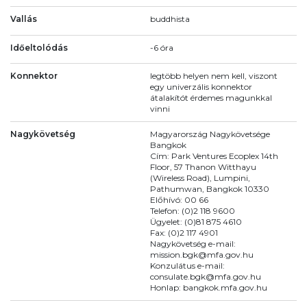
Vallás
buddhista
Időeltolódás
-6 óra
Konnektor
legtöbb helyen nem kell, viszont
egy univerzális konnektor
átalakítót érdemes magunkkal
vinni
Nagykövetség
Magyarország Nagykövetsége
Bangkok
Cím: Park Ventures Ecoplex 14th
Floor, 57 Thanon Witthayu
(Wireless Road), Lumpini,
Pathumwan, Bangkok 10330
Előhívó: 00 66
Telefon: (0)2 118 9600
Ügyelet: (0)81 875 4610
Fax: (0)2 117 4901
Nagykövetség e-mail:
mission.bgk@mfa.gov.hu
Konzulátus e-mail:
consulate.bgk@mfa.gov.hu
Honlap: bangkok.mfa.gov.hu