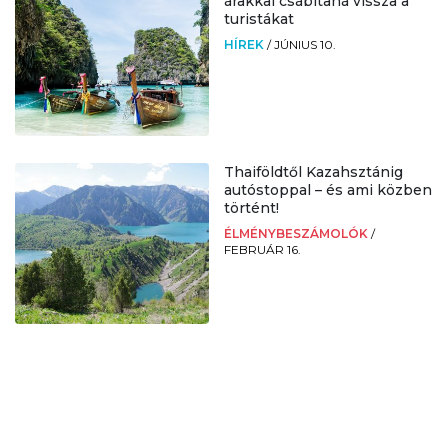
árakkal csábítaná vissza a
turistákat
HÍREK
/
JÚNIUS 10.
Thaiföldtől Kazahsztánig
autóstoppal – és ami közben
történt!
ÉLMÉNYBESZÁMOLÓK
/
FEBRUÁR 16.