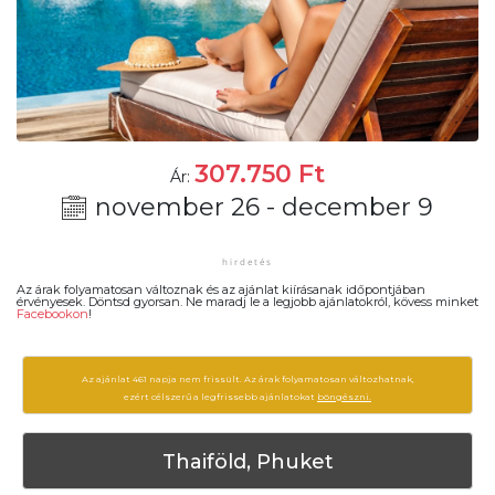
307.750
Ft
Ár:
november 26 - december 9
Az árak folyamatosan változnak és az ajánlat kiírásanak időpontjában
érvényesek. Döntsd gyorsan. Ne maradj le a legjobb ajánlatokról, kövess minket
Facebookon
!
Az ajánlat 461 napja nem frissült. Az árak folyamatosan változhatnak,
ezért célszerű a legfrissebb ajánlatokat
böngészni.
Thaiföld, Phuket