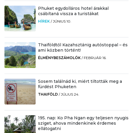
Phuket egydolláros hotel árakkal
csábítaná vissza a turistákat
HÍREK
/
JÚNIUS 10.
Thaiföldtől Kazahsztánig autóstoppal – és
ami közben történt!
ÉLMÉNYBESZÁMOLÓK
/
FEBRUÁR 16.
Sosem találnád ki, miért tiltották meg a
fürdést Phuketen
THAIFÖLD
/
JÚLIUS 24.
195. nap: Ko Pha Ngan egy teljesen nyugis
sziget, ahova mindenkinek érdemes
ellátogatni