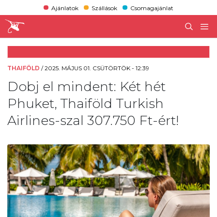
Ajánlatok
Szállások
Csomagajánlat
THAIFÖLD
/
2025. MÁJUS 01. CSÜTÖRTÖK - 12:39
Dobj el mindent: Két hét
Phuket, Thaiföld Turkish
Airlines-szal 307.750 Ft-ért!