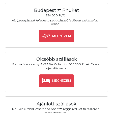
Budapest ⇄ Phuket
254.500 Ft/fő
kézipoggyásszal, feladható poggyásszal, fedélzeti ellátással az
árban
MEGNÉZEM
Olcsóbb szállások
Pattra Mansion by AKSARA Collection 106.500 Ft két főre a
teljes időszakra
MEGNÉZEM
Ajánlott szállások
Phuket Orchid Resort and Spa **** reggelivel két fő részére a
teljes időszakra