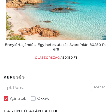
Ennyiért ajándék! Egy hetes utazás Szardínián 80.150 Ft-
ért!
OLASZORSZÁG
/
80.150 FT
KERESÉS
Mehet
Ajánlatok
Cikkek
HASONLÓ AJÁNLATOK