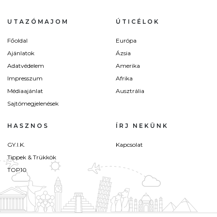
UTAZÓMAJOM
ÚTICÉLOK
Főoldal
Európa
Ajánlatok
Ázsia
Adatvédelem
Amerika
Impresszum
Afrika
Médiaajánlat
Ausztrália
Sajtómegjelenések
HASZNOS
ÍRJ NEKÜNK
GY.I.K.
Kapcsolat
Tippek & Trükkök
TOP10