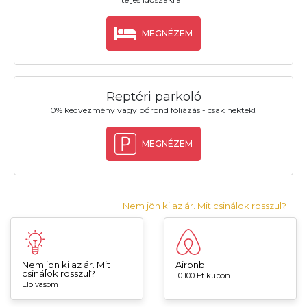
MEGNÉZEM
Reptéri parkoló
10% kedvezmény vagy bőrönd fóliázás - csak nektek!
MEGNÉZEM
Nem jön ki az ár. Mit csinálok rosszul?
Nem jön ki az ár. Mit
Airbnb
csinálok rosszul?
10.100 Ft kupon
Elolvasom