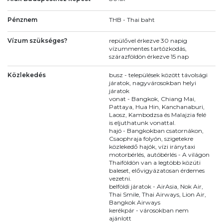
Pénznem
THB - Thai baht
Vízum szükséges?
repülővel érkezve 30 napig
vízummentes tartózkodás,
szárazföldön érkezve 15 nap
Közlekedés
busz - települések között távolsági
járatok, nagyvárosokban helyi
járatok
vonat - Bangkok, Chiang Mai,
Pattaya, Hua Hin, Kanchanaburi,
Laosz, Kambodzsa és Malajzia felé
is eljuthatunk vonattal.
hajó - Bangkokban csatornákon,
Csaophraja folyón, szigetekre
közlekedő hajók, vízi iránytaxi
motorbérlés, autóbérlés - A világon
Thaiföldön van a legtöbb közúti
baleset, elővigyázatosan érdemes
vezetni.
belföldi járatok - AirAsia, Nok Air,
Thai Smile, Thai Airways, Lion Air,
Bangkok Airways
kerékpár - városokban nem
ajánlott