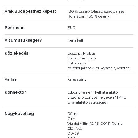
Árak Budapesthez képest
180 % Észak-Olaszországban és
Rómában, 130 % délenx
Pénznem
EUR
Vízum szükséges?
Nem kell
Közlekedés
busz: pl. Flixbus
vonat: Trenitalia
autóbérlés
belföldi járatok: pl. Ryanair, Volotea
Vallás
keresztény
Konnektor
többnyire nem kell átalakító,
viszont bizonyos helyeken "TYPE
L" átalakító szükséges
Nagykövetség
Róma
Cím:
Via dei Villini 12-16. 00161 Roma
Előhívó:
00-39