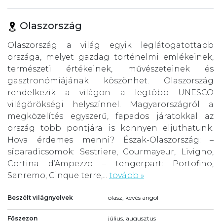
Olaszország
Olaszország a világ egyik leglátogatottabb
országa, melyet gazdag történelmi emlékeinek,
természeti értékeinek, művészeteinek és
gasztronómiájának köszönhet. Olaszország
rendelkezik a világon a legtöbb UNESCO
világörökségi helyszínnel. Magyarországról a
megközelítés egyszerű, fapados járatokkal az
ország több pontjára is könnyen eljuthatunk.
Hova érdemes menni? Észak-Olaszország: –
síparadicsomok: Sestriere, Courmayeur, Livigno,
Cortina d’Ampezzo – tengerpart: Portofino,
Sanremo, Cinque terre,...
tovább »
Beszélt világnyelvek
olasz, kevés angol
Főszezon
július, augusztus