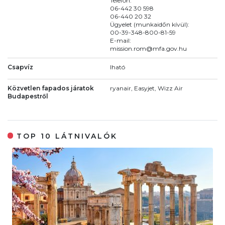
Telefon:
06-442 30 598
06-440 20 32
Ügyelet (munkaidőn kívül):
00-39-348-800-81-59
E-mail:
mission.rom@mfa.gov.hu
Csapvíz
Iható
Közvetlen fapados járatok
ryanair, Easyjet, Wizz Air
Budapestről
TOP 10 LÁTNIVALÓK