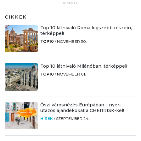
CIKKEK
Top 10 látnivaló Róma legszebb részein,
térképpel!
TOP10
/
NOVEMBER 30.
Top 10 látnivaló Milánóban, térképpel!
TOP10
/
NOVEMBER 01.
Őszi városnézés Európában – nyerj
utazós ajándékokat a CHERRISK-kel!
HÍREK
/
SZEPTEMBER 24.