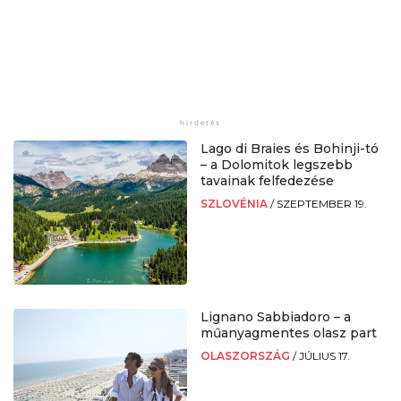
Lago di Braies és Bohinji-tó
– a Dolomitok legszebb
tavainak felfedezése
SZLOVÉNIA
/
SZEPTEMBER 19.
Lignano Sabbiadoro – a
műanyagmentes olasz part
OLASZORSZÁG
/
JÚLIUS 17.