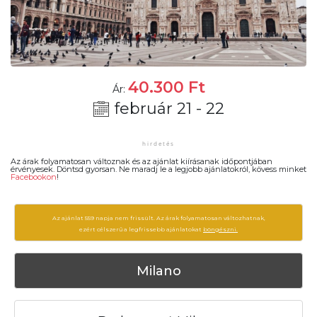
40.300
Ft
Ár:
február 21 - 22
Az árak folyamatosan változnak és az ajánlat kiírásanak időpontjában
érvényesek. Döntsd gyorsan. Ne maradj le a legjobb ajánlatokról, kövess minket
Facebookon
!
Az ajánlat 559 napja nem frissült. Az árak folyamatosan változhatnak,
ezért célszerű a legfrissebb ajánlatokat
böngészni.
Milano