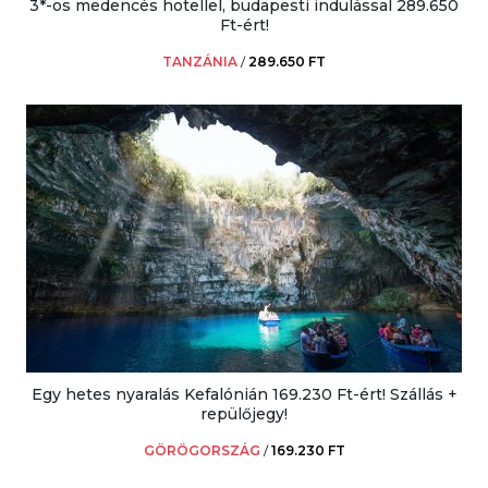
3*-os medencés hotellel, budapesti indulással 289.650
Ft-ért!
TANZÁNIA
/
289.650 FT
Egy hetes nyaralás Kefalónián 169.230 Ft-ért! Szállás +
repülőjegy!
GÖRÖGORSZÁG
/
169.230 FT