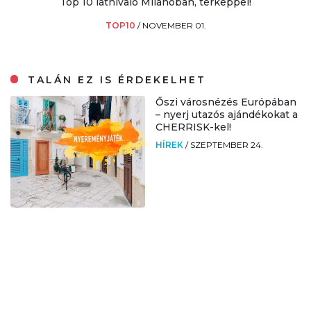
Top 10 látnivaló Milánóban, térképpel!
TOP10
/
NOVEMBER 01.
TALÁN EZ IS ÉRDEKELHET
Őszi városnézés Európában
– nyerj utazós ajándékokat a
CHERRISK-kel!
HÍREK
/
SZEPTEMBER 24.