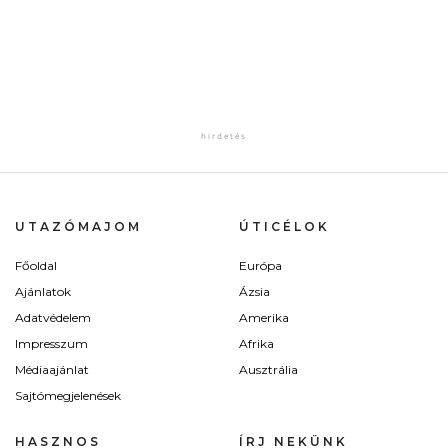
UTAZÓMAJOM
ÚTICÉLOK
Főoldal
Európa
Ajánlatok
Ázsia
Adatvédelem
Amerika
Impresszum
Afrika
Médiaajánlat
Ausztrália
Sajtómegjelenések
HASZNOS
ÍRJ NEKÜNK