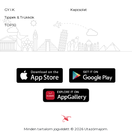
GY.I.K.
Kapcsolat
Tippek & Trükkök
TOP10
Minden tartalom jogvédett © 2026 Utazómajom.