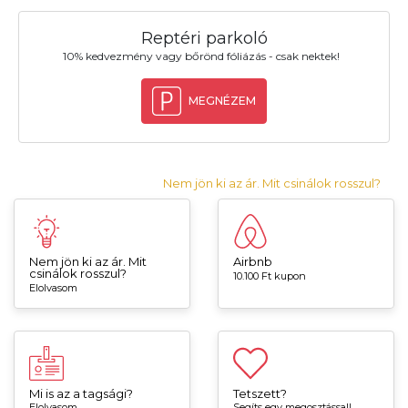
Reptéri parkoló
10% kedvezmény vagy bőrönd fóliázás - csak nektek!
MEGNÉZEM
Nem jön ki az ár. Mit csinálok rosszul?
Nem jön ki az ár. Mit
Airbnb
csinálok rosszul?
10.100 Ft kupon
Elolvasom
Mi is az a tagsági?
Tetszett?
Elolvasom
Segíts egy megosztással!