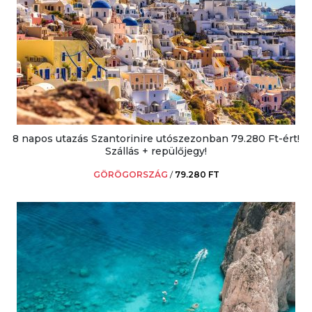
8 napos utazás Szantorinire utószezonban 79.280 Ft-ért!
Szállás + repülőjegy!
GÖRÖGORSZÁG
/
79.280 FT