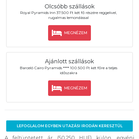
Olcsóbb szállások
Royal Pyramids Inn 37.500 Ft két fő részére reggelivel,
rugalmas lemondással
MEGNÉZEM
Ajánlott szállások
Barceló Cairo Pyramids **** 100.500 Ft két főre a teljes
időszakra
MEGNÉZEM
LEFOGLALOM EGYBEN UTAZÁSI IRODÁN KERESZTÜL
A feltüntetett ár (50.250 HUF) külön, egyéni