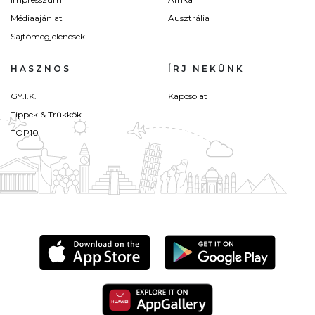
Médiaajánlat
Ausztrália
Sajtómegjelenések
HASZNOS
ÍRJ NEKÜNK
GY.I.K.
Kapcsolat
Tippek & Trükkök
TOP10