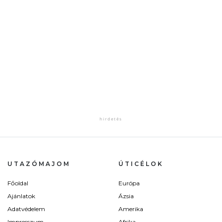
UTAZÓMAJOM
ÚTICÉLOK
Főoldal
Európa
Ajánlatok
Ázsia
Adatvédelem
Amerika
Impresszum
Afrika