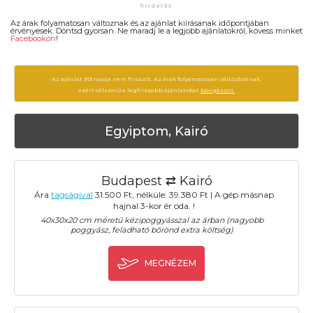
Az árak folyamatosan változnak és az ajánlat kiírásanak időpontjában
érvényesek. Döntsd gyorsan. Ne maradj le a legjobb ajánlatokról, kövess minket
Facebookon
!
Az ajánlat 913 napja nem frissült. Az árak folyamatosan változhatnak,
ezért célszerű a legfrissebb ajánlatokat
böngészni.
Egyiptom, Kairó
Budapest ⇄ Kairó
Ára
tagságival
31.500 Ft, nélküle: 39.380 Ft | A gép másnap
hajnal 3-kor ér oda. !
40x30x20 cm méretű kézipoggyásszal az árban (nagyobb
poggyász, feladható bőrönd extra költség)
MEGNÉZEM