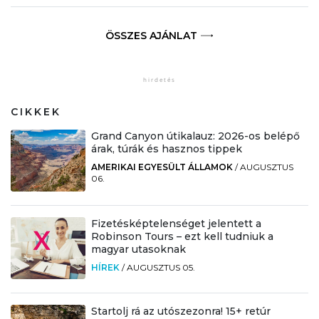
ÖSSZES AJÁNLAT
CIKKEK
Grand Canyon útikalauz: 2026-os belépő
árak, túrák és hasznos tippek
AMERIKAI EGYESÜLT ÁLLAMOK
/
AUGUSZTUS
06.
Fizetésképtelenséget jelentett a
Robinson Tours – ezt kell tudniuk a
magyar utasoknak
HÍREK
/
AUGUSZTUS 05.
Startolj rá az utószezonra! 15+ retúr