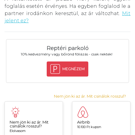
foglalás esetén érvényes. Ha egyben foglalod le a
partner irodánkon keresztül, az ár változhat.
Mit
jelent ez?
Reptéri parkoló
10% kedvezmény vagy bőrönd fóliázás - csak nektek!
MEGNÉZEM
Nem jön ki az ár. Mit csinálok rosszul?
Nem jön ki az ár. Mit
Airbnb
csinálok rosszul?
10.100 Ft kupon
Elolvasom