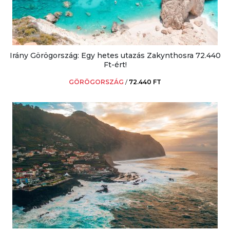
Irány Görögország: Egy hetes utazás Zakynthosra 72.440
Ft-ért!
GÖRÖGORSZÁG
/
72.440 FT