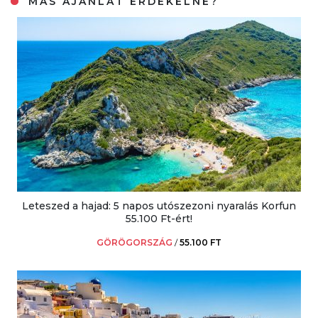
MÁS AJÁNLAT ÉRDEKELNE?
Leteszed a hajad: 5 napos utószezoni nyaralás Korfun
55.100 Ft-ért!
GÖRÖGORSZÁG
/
55.100 FT