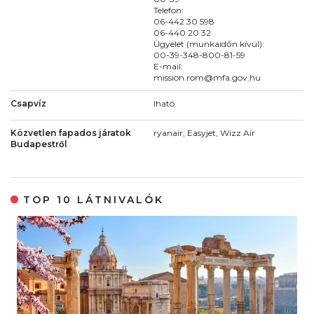
Telefon:
06-442 30 598
06-440 20 32
Ügyelet (munkaidőn kívül):
00-39-348-800-81-59
E-mail:
mission.rom@mfa.gov.hu
Csapvíz
Iható
Közvetlen fapados járatok
ryanair, Easyjet, Wizz Air
Budapestről
TOP 10 LÁTNIVALÓK