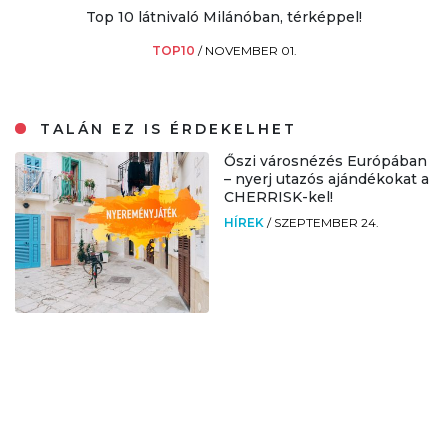
Top 10 látnivaló Milánóban, térképpel!
TOP10
/
NOVEMBER 01.
TALÁN EZ IS ÉRDEKELHET
Őszi városnézés Európában
– nyerj utazós ajándékokat a
CHERRISK-kel!
HÍREK
/
SZEPTEMBER 24.