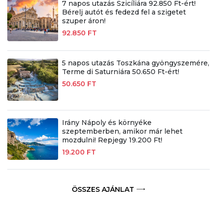
7 napos utazás Szicíliára 92.850 Ft-ért!
Bérelj autót és fedezd fel a szigetet
szuper áron!
92.850 FT
5 napos utazás Toszkána gyöngyszemére,
Terme di Saturniára 50.650 Ft-ért!
50.650 FT
Irány Nápoly és környéke
szeptemberben, amikor már lehet
mozdulni! Repjegy 19.200 Ft!
19.200 FT
ÖSSZES AJÁNLAT