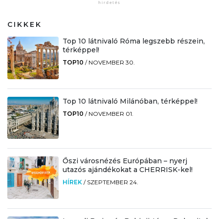
CIKKEK
Top 10 látnivaló Róma legszebb részein,
térképpel!
TOP10
/
NOVEMBER 30.
Top 10 látnivaló Milánóban, térképpel!
TOP10
/
NOVEMBER 01.
Őszi városnézés Európában – nyerj
utazós ajándékokat a CHERRISK-kel!
HÍREK
/
SZEPTEMBER 24.