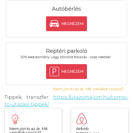
Autóbérlés
MEGNÉZEM
Reptéri parkoló
10% kedvezmény vagy bőrönd fóliázás - csak nektek!
MEGNÉZEM
Nem jön ki az ár. Mit csinálok rosszul?
Tippek, transzfer:
https://utazomajom.hu/comoi-
to-utazasi-tippek/
Nem jön ki az ár. Mit
Airbnb
csinálok rosszul?