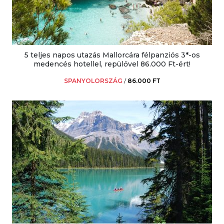
5 teljes napos utazás Mallorcára félpanziós 3*-os
medencés hotellel, repülővel 86.000 Ft-ért!
SPANYOLORSZÁG
/
86.000 FT