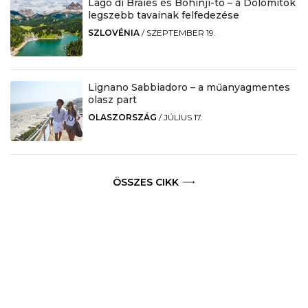
Lago di Braies és Bohinji-tó – a Dolomitok
legszebb tavainak felfedezése
SZLOVÉNIA
/
SZEPTEMBER 19.
Lignano Sabbiadoro – a műanyagmentes
olasz part
OLASZORSZÁG
/
JÚLIUS 17.
ÖSSZES CIKK