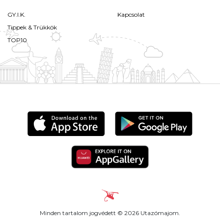
GY.I.K.
Kapcsolat
Tippek & Trükkök
TOP10
Minden tartalom jogvédett © 2026 Utazómajom.