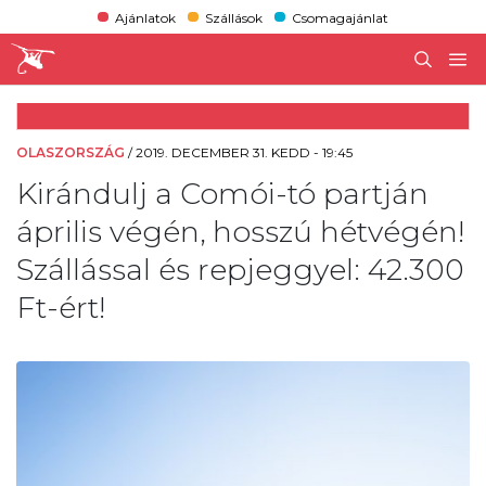
Ajánlatok
Szállások
Csomagajánlat
OLASZORSZÁG
/
2019. DECEMBER 31. KEDD - 19:45
Kirándulj a Comói-tó partján
április végén, hosszú hétvégén!
Szállással és repjeggyel: 42.300
Ft-ért!