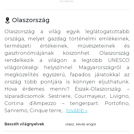
Olaszország
Olaszország a világ egyik leglátogatottabb
országa, melyet gazdag történelmi emlékeinek,
természeti értékeinek, művészeteinek és
gasztronómiájának köszönhet. Olaszország
rendelkezik a világon a legtöbb UNESCO
világörökségi helyszínnel. Magyarországról a
megközelítés egyszerű, fapados járatokkal az
ország több pontjára is könnyen eljuthatunk.
Hova érdemes menni? Észak-Olaszország: –
síparadicsomok: Sestriere, Courmayeur, Livigno,
Cortina d’Ampezzo – tengerpart: Portofino,
Sanremo, Cinque terre,...
tovább »
Beszélt világnyelvek
olasz, kevés angol