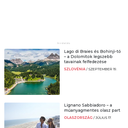
Lago di Braies és Bohinji-tó
– a Dolomitok legszebb
tavainak felfedezése
SZLOVÉNIA
/
SZEPTEMBER 19.
Lignano Sabbiadoro – a
műanyagmentes olasz part
OLASZORSZÁG
/
JÚLIUS 17.