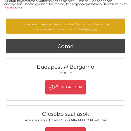
Az árak folyamatosan változnak és az ajánlat kiírásanak időpontjában
érvényesek. Döntsd gyorsan. Ne maradj le a legjobb ajánlatokról, kövess minket
Facebookon
!
Az ajánlat 2411 napja nem frissült. Az árak folyamatosan változhatnak,
ezért célszerű a legfrissebb ajánlatokat
böngészni.
Como
Budapest ⇄ Bergamo
11.500 Ft
MEGNÉZEM
Olcsóbb szállások
Luminoso Monolocale Vicino Alla 61.600 Ft két főre