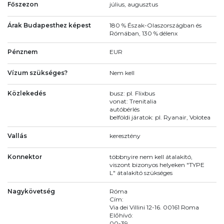
Főszezon
július, augusztus
Árak Budapesthez képest
180 % Észak-Olaszországban és
Rómában, 130 % délenx
Pénznem
EUR
Vízum szükséges?
Nem kell
Közlekedés
busz: pl. Flixbus
vonat: Trenitalia
autóbérlés
belföldi járatok: pl. Ryanair, Volotea
Vallás
keresztény
Konnektor
többnyire nem kell átalakító,
viszont bizonyos helyeken "TYPE
L" átalakító szükséges
Nagykövetség
Róma
Cím:
Via dei Villini 12-16. 00161 Roma
Előhívó:
00-39