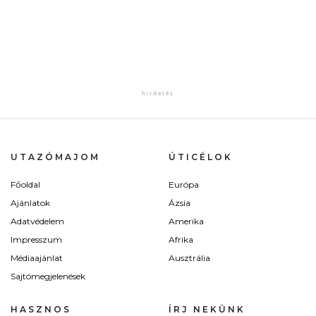
UTAZÓMAJOM
ÚTICÉLOK
Főoldal
Európa
Ajánlatok
Ázsia
Adatvédelem
Amerika
Impresszum
Afrika
Médiaajánlat
Ausztrália
Sajtómegjelenések
HASZNOS
ÍRJ NEKÜNK