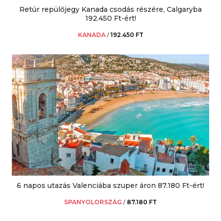
Retúr repülőjegy Kanada csodás részére, Calgaryba
192.450 Ft-ért!
KANADA
/
192.450 FT
6 napos utazás Valenciába szuper áron 87.180 Ft-ért!
SPANYOLORSZÁG
/
87.180 FT