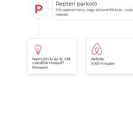
Reptéri parkoló
P
10% kedvezmény vagy bőrönd fóliázás - csak
nektek!
Nem jön ki az ár. Mit
Airbnb
csinálok rosszul?
10.100 Ft kupon
Elolvasom