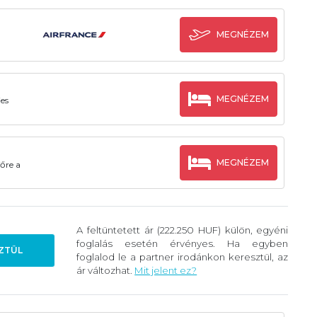
MEGNÉZEM
MEGNÉZEM
jes
MEGNÉZEM
őre a
A feltüntetett ár (222.250 HUF) külön, egyéni
foglalás esetén érvényes. Ha egyben
ZTÜL
foglalod le a partner irodánkon keresztül, az
ár változhat.
Mit jelent ez?