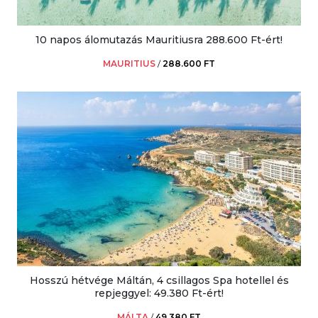
10 napos álomutazás Mauritiusra 288.600 Ft-ért!
MAURITIUS
/
288.600 FT
Hosszú hétvége Máltán, 4 csillagos Spa hotellel és
repjeggyel: 49.380 Ft-ért!
MÁLTA
/
49.380 FT