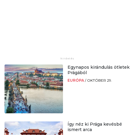
Egynapos kirándulás ötletek
Prágából
EURÓPA
/
OKTÓBER 29.
Így néz ki Prága kevésbé
ismert arca