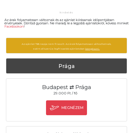
Az árak folyamatosan változnak és az ajánlat kiírásanak időpontjában
érvényesek. Döntsd gyorsan. Ne maradj le a legjobb ajánlatokról, kövess minket
Facebookon
!
Az ajánlat 785 napja nem frissült. Az árak folyamatosan változhatnak,
ezért célszerű a legfrissebb ajánlatokat
böngészni.
Prága
Budapest ⇄ Prága
29.000 Ft / fő
MEGNÉZEM