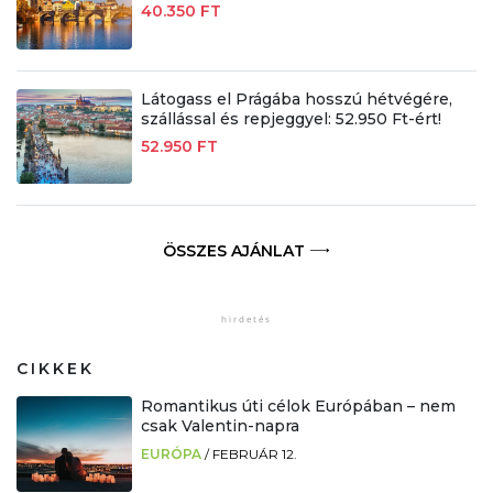
40.350 FT
Látogass el Prágába hosszú hétvégére,
szállással és repjeggyel: 52.950 Ft-ért!
52.950 FT
ÖSSZES AJÁNLAT
CIKKEK
Romantikus úti célok Európában – nem
csak Valentin-napra
EURÓPA
/
FEBRUÁR 12.