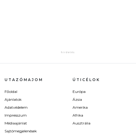
UTAZÓMAJOM
ÚTICÉLOK
Főoldal
Európa
Ajánlatok
Ázsia
Adatvédelem
Amerika
Impresszum
Afrika
Médiaajánlat
Ausztrália
Sajtómegjelenések