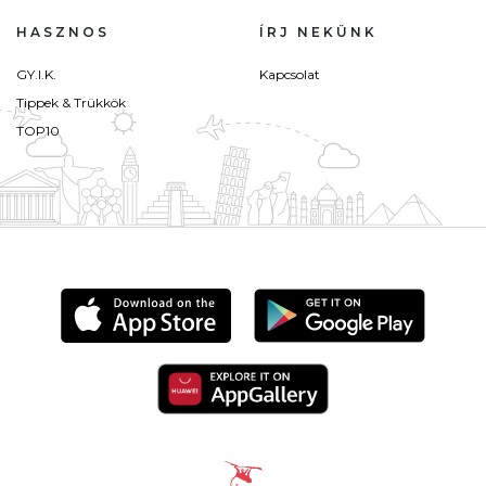
HASZNOS
ÍRJ NEKÜNK
GY.I.K.
Kapcsolat
Tippek & Trükkök
TOP10