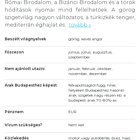
Római Birodalom, a Bizánci Birodalom és a török
hódítások nyomai mind fellelhetőek. A görög
szigetvilág nagyon változatos, a türkizkék tenger,
mediterrán éghajlat és...
tovább »
Beszélt világnyelvek
görög, kevés angol
Főszezon
június, július, augusztus,
szeptember
Nem ajánlott utazni
január, február, október,
november, december
Árak Budapesthez képest
felkapottságtól függ, híres
helyeken Budapesthez hasonló
árak, szigetek nagy részén kb. a
budapesti árak 70-80%-ax
Pénznem
EUR
Vízum szükséges?
Nem kell
Közlekedés
motor vagy autóbérlés, busz, hajó,