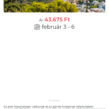
43.675
Ft
Ár:
február 3 - 6
Az árak folyamatosan változnak és az ajánlat kiírásanak időpontjában