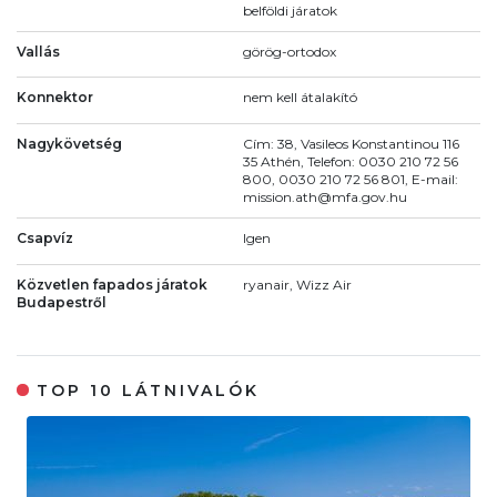
belföldi járatok
Vallás
görög-ortodox
Konnektor
nem kell átalakító
Nagykövetség
Cím: 38, Vasileos Konstantinou 116
35 Athén, Telefon: 0030 210 72 56
800, 0030 210 72 56 801, E-mail:
mission.ath@mfa.gov.hu
Csapvíz
Igen
Közvetlen fapados járatok
ryanair, Wizz Air
Budapestről
TOP 10 LÁTNIVALÓK