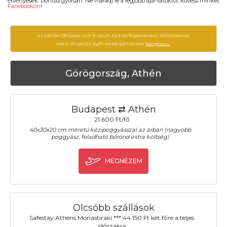
érvényesek. Döntsd gyorsan. Ne maradj le a legjobb ajánlatokról, kövess minket
Facebookon
!
Az ajánlat 235 napja nem frissült. Az árak folyamatosan változhatnak,
ezért célszerű a legfrissebb ajánlatokat
böngészni.
Görögország, Athén
Budapest ⇄ Athén
21.600 Ft/fő
40x30x20 cm méretű kézipoggyásszal az árban (nagyobb
poggyász, feladható bőrönd extra költség)
MEGNÉZEM
Olcsóbb szállások
Safestay Athens Monastiraki *** 44.150 Ft két főre a teljes
időszakra