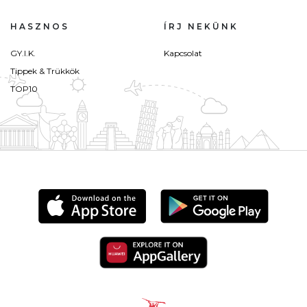
HASZNOS
ÍRJ NEKÜNK
GY.I.K.
Kapcsolat
Tippek & Trükkök
TOP10