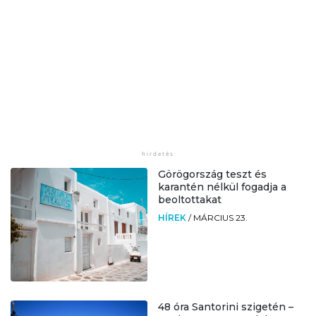
Görögország teszt és
karantén nélkül fogadja a
beoltottakat
HÍREK
/
MÁRCIUS 23.
48 óra Santorini szigetén –