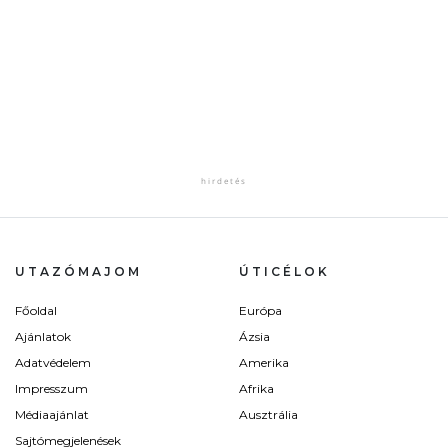
UTAZÓMAJOM
ÚTICÉLOK
Főoldal
Európa
Ajánlatok
Ázsia
Adatvédelem
Amerika
Impresszum
Afrika
Médiaajánlat
Ausztrália
Sajtómegjelenések