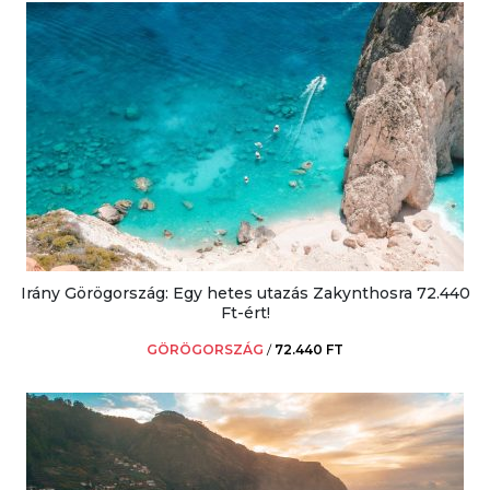
Irány Görögország: Egy hetes utazás Zakynthosra 72.440
Ft-ért!
GÖRÖGORSZÁG
/
72.440 FT