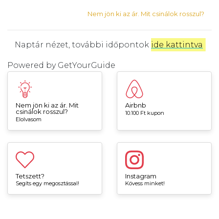
Nem jön ki az ár. Mit csinálok rosszul?
Naptár nézet, további időpontok
ide kattintva
.
Powered by
GetYourGuide
Nem jön ki az ár. Mit
Airbnb
csinálok rosszul?
10.100 Ft kupon
Elolvasom
Tetszett?
Instagram
Segíts egy megosztással!
Kövess minket!