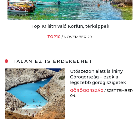
Top 10 látnivaló Korfun, térképpel!
TOP10
/
NOVEMBER 29.
TALÁN EZ IS ÉRDEKELHET
Utószezon alatt is irány
Görögország – ezek a
legszebb görög szigetek
GÖRÖGORSZÁG
/
SZEPTEMBER
04.