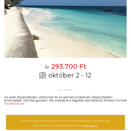
293.700
Ft
Ár:
október 2 - 12
Az árak folyamatosan változnak és az ajánlat kiírásanak időpontjában
érvényesek. Döntsd gyorsan. Ne maradj le a legjobb ajánlatokról, kövess minket
Facebookon
!
Az ajánlat 2714 napja nem frissült. Az árak folyamatosan változhatnak,
ezért célszerű a legfrissebb ajánlatokat
böngészni.