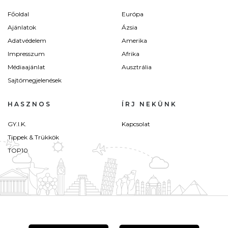
Főoldal
Európa
Ajánlatok
Ázsia
Adatvédelem
Amerika
Impresszum
Afrika
Médiaajánlat
Ausztrália
Sajtómegjelenések
HASZNOS
ÍRJ NEKÜNK
GY.I.K.
Kapcsolat
Tippek & Trükkök
TOP10