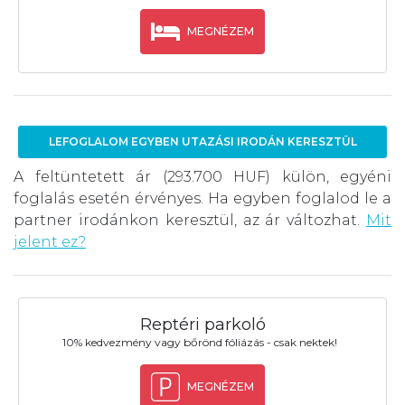
MEGNÉZEM
LEFOGLALOM EGYBEN UTAZÁSI IRODÁN KERESZTÜL
A feltüntetett ár (293.700 HUF) külön, egyéni
foglalás esetén érvényes. Ha egyben foglalod le a
partner irodánkon keresztül, az ár változhat.
Mit
jelent ez?
Reptéri parkoló
10% kedvezmény vagy bőrönd fóliázás - csak nektek!
MEGNÉZEM