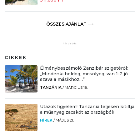
311.600 FT
ÖSSZES AJÁNLAT
CIKKEK
Élménybeszámoló Zanzibár szigetéről:
„Mindenki boldog, mosolyog, van 1-2 jó
szava a másikhoz…”
TANZÁNIA
/
MÁRCIUS 18.
Utazók figyelem! Tanzánia teljesen kitiltja
a műanyag zacskót az országból!
HÍREK
/
MÁJUS 21.