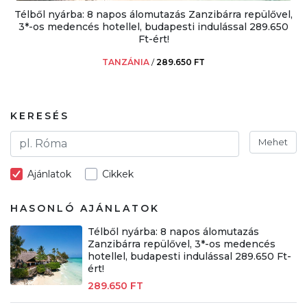
Télből nyárba: 8 napos álomutazás Zanzibárra repülővel,
3*-os medencés hotellel, budapesti indulással 289.650
Ft-ért!
TANZÁNIA
/
289.650 FT
KERESÉS
Mehet
Ajánlatok
Cikkek
HASONLÓ AJÁNLATOK
Télből nyárba: 8 napos álomutazás
Zanzibárra repülővel, 3*-os medencés
hotellel, budapesti indulással 289.650 Ft-
ért!
289.650 FT