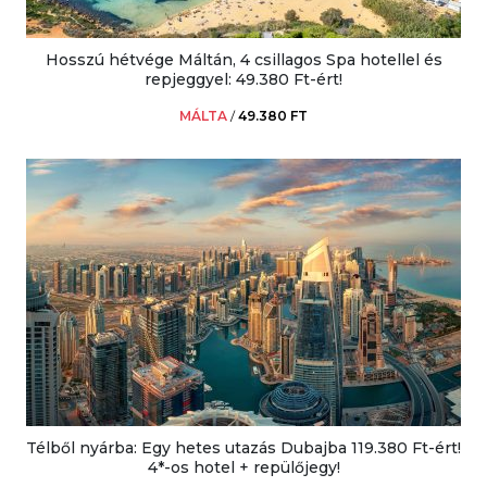
Hosszú hétvége Máltán, 4 csillagos Spa hotellel és
repjeggyel: 49.380 Ft-ért!
MÁLTA
/
49.380 FT
Télből nyárba: Egy hetes utazás Dubajba 119.380 Ft-ért!
4*-os hotel + repülőjegy!