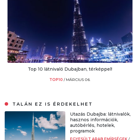
Top 10 látnivaló Dubajban, térképpel!
TOP10
/
MÁRCIUS 06.
TALÁN EZ IS ÉRDEKELHET
Utazás Dubajba: látnivalók,
hasznos információk,
autóbérlés, hotelek,
programok
EGYESÜLT ARAB EMÍRSÉGEK
/