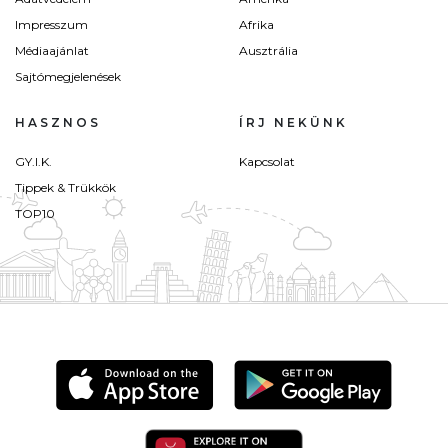
Impresszum
Afrika
Médiaajánlat
Ausztrália
Sajtómegjelenések
HASZNOS
ÍRJ NEKÜNK
GY.I.K.
Kapcsolat
Tippek & Trükkök
TOP10