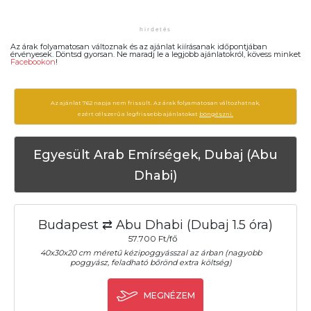
Az árak folyamatosan változnak és az ajánlat kiírásanak időpontjában
érvényesek. Döntsd gyorsan. Ne maradj le a legjobb ajánlatokról, kövess minket
Facebookon
!
Az ajánlat 762 napja nem frissült. Az árak folyamatosan változhatnak,
ezért célszerű a legfrissebb ajánlatokat
böngészni.
Egyesült Arab Emírségek, Dubaj (Abu
Dhabi)
Budapest ⇄ Abu Dhabi (Dubaj 1.5 óra)
57.700 Ft/fő
40x30x20 cm méretű kézipoggyásszal az árban (nagyobb
poggyász, feladható bőrönd extra költség)
MEGNÉZEM