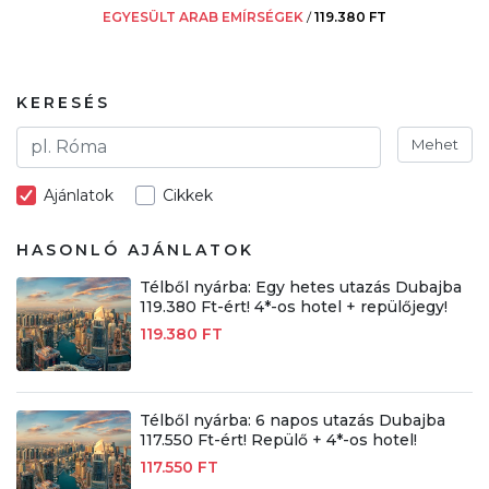
EGYESÜLT ARAB EMÍRSÉGEK
/
119.380 FT
KERESÉS
Mehet
Ajánlatok
Cikkek
HASONLÓ AJÁNLATOK
Télből nyárba: Egy hetes utazás Dubajba
119.380 Ft-ért! 4*-os hotel + repülőjegy!
119.380 FT
Télből nyárba: 6 napos utazás Dubajba
117.550 Ft-ért! Repülő + 4*-os hotel!
117.550 FT