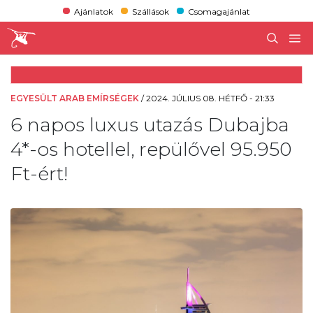
Ajánlatok
Szállások
Csomagajánlat
EGYESÜLT ARAB EMÍRSÉGEK
/
2024. JÚLIUS 08. HÉTFŐ - 21:33
6 napos luxus utazás Dubajba
4*-os hotellel, repülővel 95.950
Ft-ért!