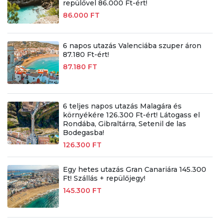
repülővel 86.000 Ft-ért!
86.000 FT
6 napos utazás Valenciába szuper áron
87.180 Ft-ért!
87.180 FT
6 teljes napos utazás Malagára és
környékére 126.300 Ft-ért! Látogass el
Rondába, Gibraltárra, Setenil de las
Bodegasba!
126.300 FT
Egy hetes utazás Gran Canariára 145.300
Ft! Szállás + repülőjegy!
145.300 FT