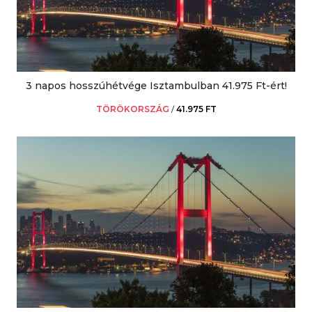
3 napos hosszúhétvége Isztambulban 41.975 Ft-ért!
TÖRÖKORSZÁG
/
41.975 FT