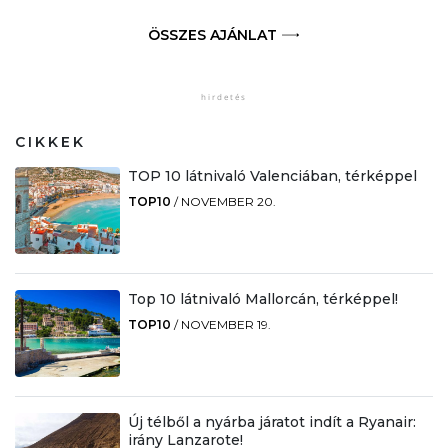
ÖSSZES AJÁNLAT
CIKKEK
TOP 10 látnivaló Valenciában, térképpel
TOP10
/
NOVEMBER 20.
Top 10 látnivaló Mallorcán, térképpel!
TOP10
/
NOVEMBER 19.
Új télből a nyárba járatot indít a Ryanair:
irány Lanzarote!