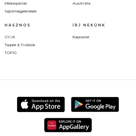
Médiaajánlat
Ausztrália
Sajtómegjelenések
HASZNOS
ÍRJ NEKÜNK
GY.I.K.
Kapcsolat
Tippek & Trükkök
TOP10