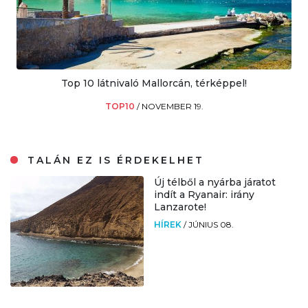
Top 10 látnivaló Mallorcán, térképpel!
TOP10
/
NOVEMBER 19.
TALÁN EZ IS ÉRDEKELHET
Új télből a nyárba járatot
indít a Ryanair: irány
Lanzarote!
HÍREK
/
JÚNIUS 08.