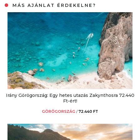
MÁS AJÁNLAT ÉRDEKELNE?
Irány Görögország: Egy hetes utazás Zakynthosra 72.440
Ft-ért!
GÖRÖGORSZÁG
/
72.440 FT