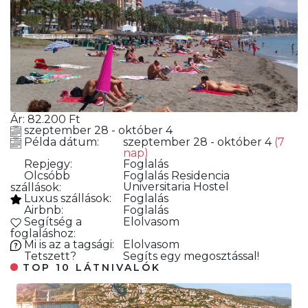
Ár:
82.200
Ft
szeptember 28 - október 4
Példa dátum:
szeptember 28 - október 4
(7
nap)
Repjegy:
Foglalás
Olcsóbb
Foglalás
Residencia
Universitaria Hostel
szállások:
Luxus szállások:
Foglalás
Airbnb:
Foglalás
Segítség a
Elolvasom
foglaláshoz:
Mi is az a tagsági:
Elolvasom
Tetszett?
Segíts egy megosztással!
TOP 10 LÁTNIVALÓK