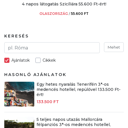
4 napos látogatás Szicíliára 55.600 Ft-ért!
OLASZORSZÁG
/
55.600 FT
KERESÉS
Mehet
Ajánlatok
Cikkek
HASONLÓ AJÁNLATOK
Egy hetes nyaralás Tenerifén 3*-os
medencés hotellel, repülővel 133.500 Ft-
ért!
133.500 FT
5 teljes napos utazás Mallorcára
félpanziós 3*-os medencés hotellel,