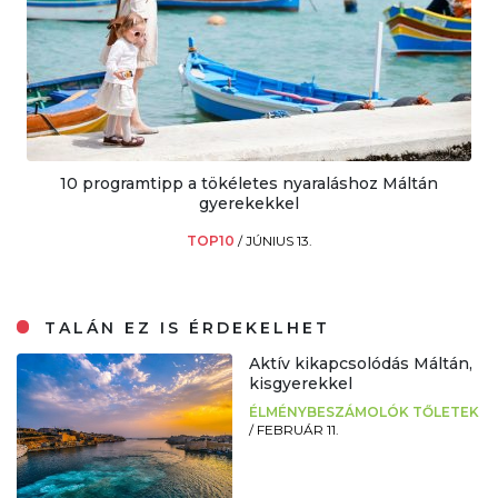
10 programtipp a tökéletes nyaraláshoz Máltán
gyerekekkel
TOP10
/
JÚNIUS 13.
TALÁN EZ IS ÉRDEKELHET
Aktív kikapcsolódás Máltán,
kisgyerekkel
ÉLMÉNYBESZÁMOLÓK TŐLETEK
/
FEBRUÁR 11.