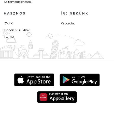
Sajtómegjelenések
HASZNOS
ÍRJ NEKÜNK
GY.I.K.
Kapcsolat
Tippek & Trükkök
TOP10