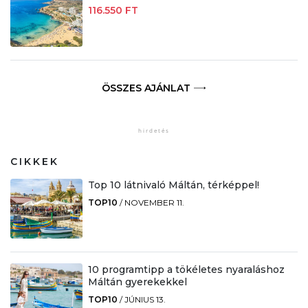
116.550 FT
ÖSSZES AJÁNLAT
CIKKEK
Top 10 látnivaló Máltán, térképpel!
TOP10
/
NOVEMBER 11.
10 programtipp a tökéletes nyaraláshoz
Máltán gyerekekkel
TOP10
/
JÚNIUS 13.