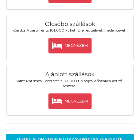
Olcsóbb szállások
Cardor Apartments 101.000 Ft két főre reggelivel, medencével
MEGNÉZEM
Ajánlott szállások
Saint Patrick's Hotel **** 190.600 Ft a teljes időszakra két fő
részére
MEGNÉZEM
LEFOGLALOM EGYBEN UTAZÁSI IRODÁN KERESZTÜL