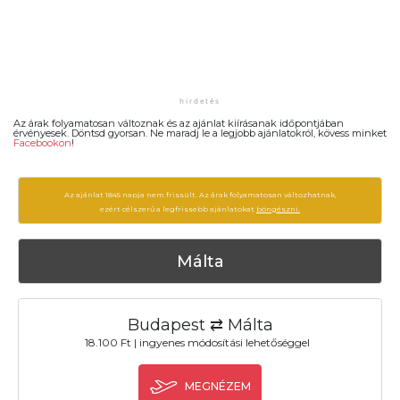
Az árak folyamatosan változnak és az ajánlat kiírásanak időpontjában
érvényesek. Döntsd gyorsan. Ne maradj le a legjobb ajánlatokról, kövess minket
Facebookon
!
Az ajánlat 1845 napja nem frissült. Az árak folyamatosan változhatnak,
ezért célszerű a legfrissebb ajánlatokat
böngészni.
Málta
Budapest ⇄ Málta
18.100 Ft | ingyenes módosítási lehetőséggel
MEGNÉZEM