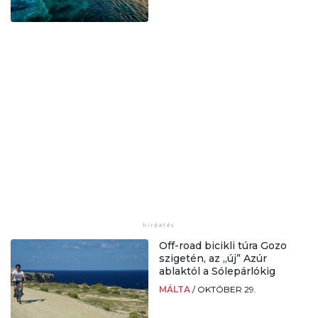
Off-road bicikli túra Gozo
szigetén, az „új” Azúr
ablaktól a Sólepárlókig
MÁLTA
/
OKTÓBER 29.