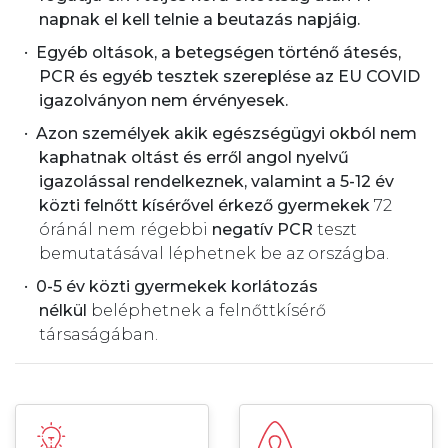
napnak el kell telnie a beutazás napjáig.
Egyéb oltások, a betegségen történő átesés,
PCR és egyéb tesztek szereplése az EU COVID
igazolványon nem érvényesek.
Azon személyek akik egészségügyi okból nem
kaphatnak oltást és erről angol nyelvű
igazolással rendelkeznek, valamint a 5-12 év
közti felnőtt kísérővel érkező gyermekek
72
óránál nem régebbi
negatív PCR
teszt
bemutatásával léphetnek be az országba.
0-5 év közti gyermekek korlátozás
nélkül
beléphetnek a felnőttkísérő
társaságában.