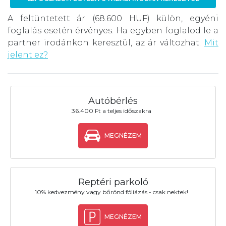
A feltüntetett ár (68.600 HUF) külön, egyéni
foglalás esetén érvényes. Ha egyben foglalod le a
partner irodánkon keresztül, az ár változhat.
Mit
jelent ez?
Autóbérlés
36.400 Ft a teljes időszakra
MEGNÉZEM
Reptéri parkoló
10% kedvezmény vagy bőrönd fóliázás - csak nektek!
MEGNÉZEM