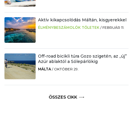
Aktív kikapcsolódás Máltán, kisgyerekkel
ÉLMÉNYBESZÁMOLÓK TŐLETEK
/
FEBRUÁR 11.
Off-road bicikli túra Gozo szigetén, az „új”
Azúr ablaktól a Sólepárlókig
MÁLTA
/
OKTÓBER 29.
ÖSSZES CIKK