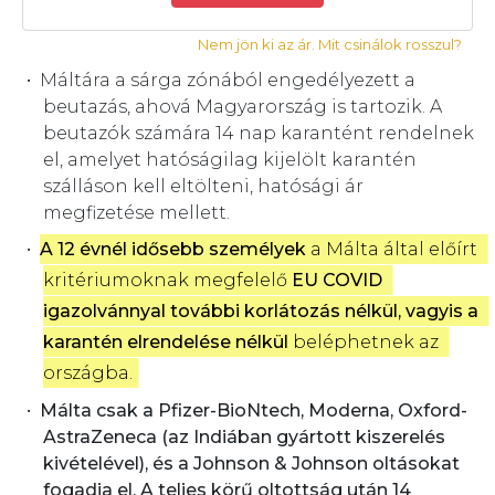
Nem jön ki az ár. Mit csinálok rosszul?
Máltára a sárga zónából engedélyezett a
beutazás, ahová Magyarország is tartozik. A
beutazók számára 14 nap karantént rendelnek
el, amelyet hatóságilag kijelölt karantén
szálláson kell eltölteni, hatósági ár
megfizetése mellett.
A 12 évnél idősebb személyek
 a Málta által előírt 
kritériumoknak megfelelő 
EU COVID 
igazolvánnyal további korlátozás nélkül, vagyis a 
karantén elrendelése nélkül
 beléphetnek az 
országba.
Málta csak a Pfizer-BioNtech, Moderna, Oxford-
AstraZeneca (az Indiában gyártott kiszerelés
kivételével), és a Johnson & Johnson oltásokat
fogadja el. A teljes körű oltottság után 14